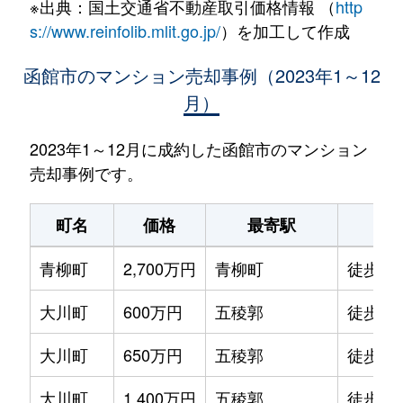
※出典：国土交通省不動産取引価格情報 （
http
s://www.reinfolib.mlit.go.jp/
）を加工して作成
函館市のマンション売却事例（2023年1～12
月）
2023年1～12月に成約した函館市のマンション
売却事例です。
町名
価格
最寄駅
駅
青柳町
2,700万円
青柳町
徒歩0
大川町
600万円
五稜郭
徒歩14
大川町
650万円
五稜郭
徒歩13
大川町
1,400万円
五稜郭
徒歩7