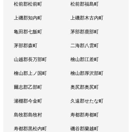
松前郡松前町
松前郡福島町
上磯郡知内町
上磯郡木古内町
亀田郡七飯町
茅部郡鹿部町
茅部郡森町
二海郡八雲町
山越郡長万部町
檜山郡江差町
檜山郡上ノ国町
檜山郡厚沢部町
爾志郡乙部町
奥尻郡奥尻町
瀬棚郡今金町
久遠郡せたな町
島牧郡島牧村
寿都郡寿都町
寿都郡黒松内町
磯谷郡蘭越町