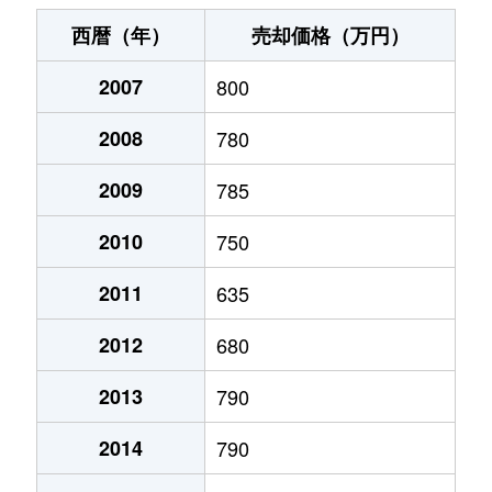
末広町
240万円
十字街
徒歩3
西暦（年）
売却価格（万円）
千代台町
3,100万円
五稜郭公園前
徒歩4
2007
800
千代台町
2,400万円
函館
徒歩45
2008
780
富岡町
1,700万円
五稜郭
徒歩45
2009
785
富岡町
590万円
五稜郭
徒歩28
2010
750
中道
1,700万円
五稜郭
徒歩45
2011
635
2012
680
深堀町
1,400万円
競馬場前(函館)
徒歩8
2013
790
深堀町
480万円
五稜郭
徒歩1時
2014
790
船見町
2,000万円
末広町(函館)
徒歩7