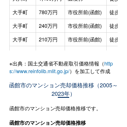
大手町
780万円
市役所前(函館)
徒歩2
大手町
240万円
市役所前(函館)
徒歩2
大手町
210万円
市役所前(函館)
徒歩2
大手町
600万円
函館
徒歩9
※出典：国土交通省不動産取引価格情報（
http
大森町
330万円
松風町
徒歩5
s://www.reinfolib.mlit.go.jp/
）を加工して作成
海岸町
530万円
函館
徒歩16
函館市のマンション売却価格推移（2005～
2023年）
五稜郭町
2,400万円
五稜郭
徒歩45
五稜郭町
520万円
五稜郭
徒歩29
函館市のマンション売却価格推移です。
末広町
230万円
十字街
徒歩3
函館市のマンション売却価格推移