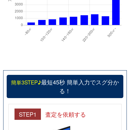
最短45秒 簡単入力でスグ分か
簡単3STEP♪
る！
STEP1
査定を依頼する