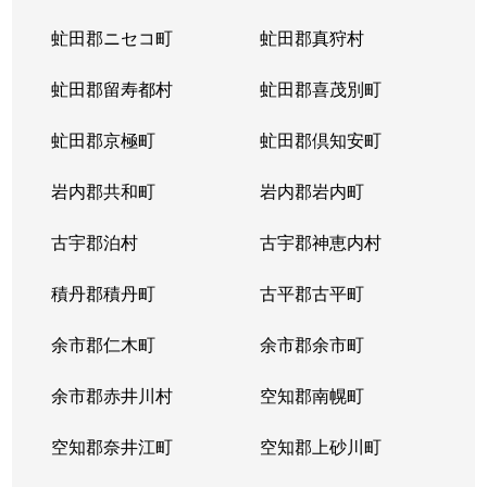
虻田郡ニセコ町
虻田郡真狩村
虻田郡留寿都村
虻田郡喜茂別町
虻田郡京極町
虻田郡倶知安町
岩内郡共和町
岩内郡岩内町
古宇郡泊村
古宇郡神恵内村
積丹郡積丹町
古平郡古平町
余市郡仁木町
余市郡余市町
余市郡赤井川村
空知郡南幌町
空知郡奈井江町
空知郡上砂川町