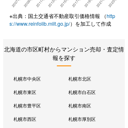
湯川町
780万円
湯の川温泉
徒歩4
※出典：国土交通省不動産取引価格情報 （
http
湯浜町
450万円
函館アリーナ前
徒歩15
s://www.reinfolib.mlit.go.jp/
）を加工して作成
吉川町
330万円
五稜郭
徒歩16
北海道の市区町村からマンション売却・査定情
若松町
630万円
函館駅前
徒歩6
報を探す
札幌市中央区
札幌市北区
札幌市東区
札幌市白石区
札幌市豊平区
札幌市南区
札幌市西区
札幌市厚別区