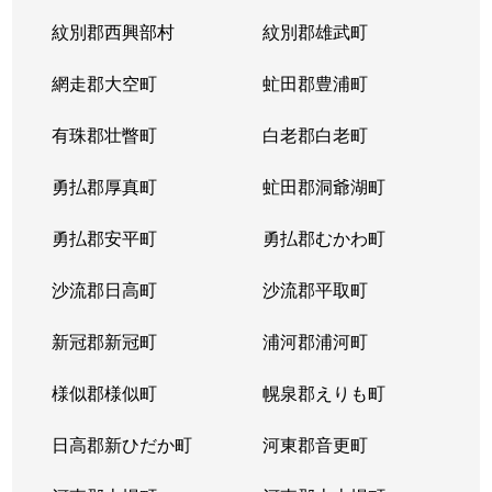
紋別郡西興部村
紋別郡雄武町
網走郡大空町
虻田郡豊浦町
有珠郡壮瞥町
白老郡白老町
勇払郡厚真町
虻田郡洞爺湖町
勇払郡安平町
勇払郡むかわ町
沙流郡日高町
沙流郡平取町
新冠郡新冠町
浦河郡浦河町
様似郡様似町
幌泉郡えりも町
日高郡新ひだか町
河東郡音更町