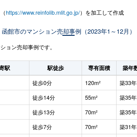
 （
https://www.reinfolib.mlit.go.jp/
）を加工して作成
函館市のマンション売却事例（2023年1～12月）
マンション売却事例です。
寄駅
駅徒歩
専有面積
築年
徒歩0分
120m²
築33年
徒歩14分
55m²
築35年
徒歩13分
70m²
築35年
徒歩7分
70m²
築31年