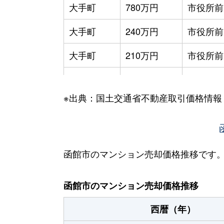
大手町
780万円
市役所前
大手町
240万円
市役所前
大手町
210万円
市役所前
大手町
600万円
函館
※出典：国土交通省不動産取引価格情報
大森町
330万円
松風町
海岸町
530万円
函館
五稜郭町
2,400万円
五稜郭
函館市のマンション売却価格推移です
五稜郭町
520万円
五稜郭
函館市のマンション売却価格推移
末広町
230万円
十字街
西暦（年）
末広町
240万円
十字街