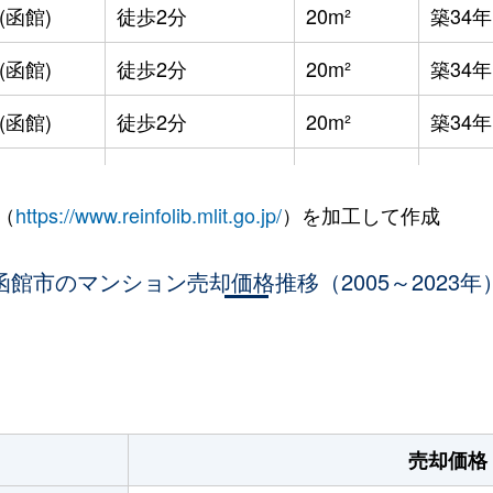
(函館)
徒歩2分
20m²
築34年
(函館)
徒歩2分
20m²
築34年
(函館)
徒歩2分
20m²
築34年
徒歩9分
20m²
築34年
（
https://www.reinfolib.mlit.go.jp/
）を加工して作成
徒歩5分
20m²
築32年
函館市のマンション売却価格推移（2005～2023年
徒歩16分
65m²
築37年
徒歩45分
100m²
築20年
。
徒歩29分
65m²
築37年
徒歩3分
20m²
築32年
売却価格
徒歩3分
20m²
築32年