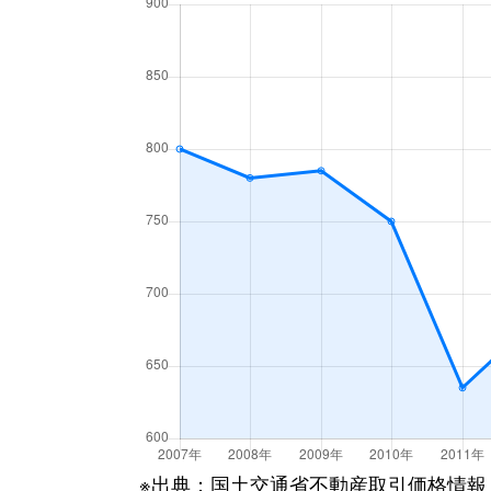
梁川町
3,500万円
函館
梁川町
1,600万円
函館
湯川町
600万円
函館
湯川町
980万円
函館
湯川町
1,700万円
湯の川
湯川町
530万円
湯の川
湯川町
520万円
湯の川
湯川町
1,300万円
湯の川
湯川町
790万円
湯の川
※出典：国土交通省不動産取引価格情報
湯川町
780万円
湯の川温