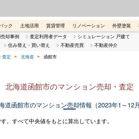
ーズ株式会社（東証グロース上
初めての方へ
ビスです 証券コード：4445
バック
土地活用
賃貸管理
リノベーション
外壁塗装
ライン講座
リビンマガジンBiz
不動産売却ご相談デスク
別売却事例
査定利用者データ
シミュレーション 戸建て
住み替え・買い替え
不動産売買
不動産仲介
・査定
北海道
函館市
北海道函館市のマンション売却・査定
海道函館市のマンション売却情報（2023年1～12
です。すべて中央値をもとに算出しています。