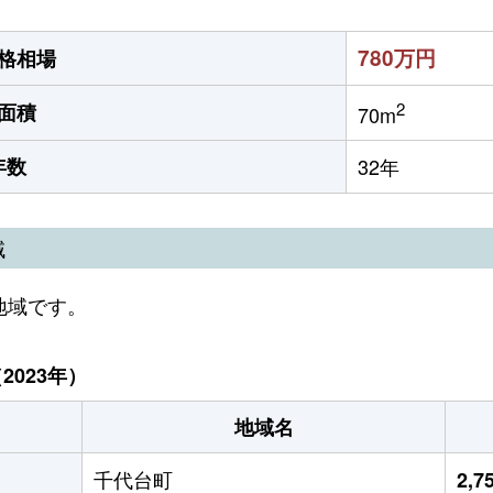
780万円
格相場
2
面積
70m
年数
32年
域
地域です。
023年）
地域名
千代台町
2,