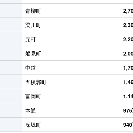
青柳町
2,
梁川町
2,
元町
2,
船見町
2,
中道
1,
五稜郭町
1,
富岡町
1,
本通
97
深堀町
94