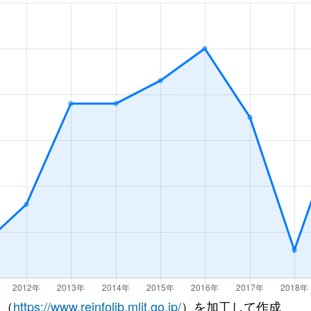
徒歩45分
85m²
築8年
徒歩45分
75m²
築21年
徒歩1時間15分
60m²
築31年
徒歩1時間15分
55m²
築31年
徒歩4分
70m²
築9年
徒歩5分
45m²
築32年
徒歩12分
35m²
築31年
徒歩3分
65m²
築33年
徒歩6分
75m²
築35年
 （
https://www.reinfolib.mlit.go.jp/
）を加工して作成
泉
徒歩4分
70m²
築37年