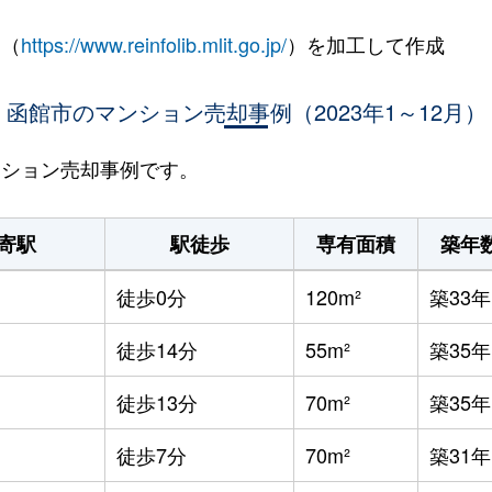
 （
https://www.reinfolib.mlit.go.jp/
）を加工して作成
函館市のマンション売却事例（2023年1～12月）
マンション売却事例です。
寄駅
駅徒歩
専有面積
築年
徒歩0分
120m²
築33年
徒歩14分
55m²
築35年
徒歩13分
70m²
築35年
徒歩7分
70m²
築31年