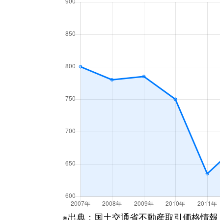
梁川町
3,500万円
函館
梁川町
1,600万円
函館
湯川町
600万円
函館
湯川町
980万円
函館
湯川町
1,700万円
湯の川
湯川町
530万円
湯の川
湯川町
520万円
湯の川
湯川町
1,300万円
湯の川
湯川町
790万円
湯の川
※出典：国土交通省不動産取引価格情報
湯川町
780万円
湯の川温