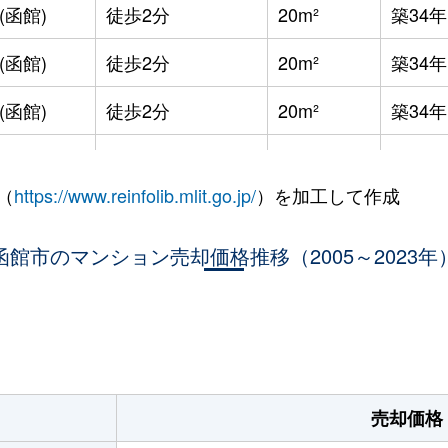
(函館)
徒歩2分
20m²
築34年
(函館)
徒歩2分
20m²
築34年
(函館)
徒歩2分
20m²
築34年
徒歩9分
20m²
築34年
（
https://www.reinfolib.mlit.go.jp/
）を加工して作成
徒歩5分
20m²
築32年
函館市のマンション売却価格推移（2005～2023年
徒歩16分
65m²
築37年
徒歩45分
100m²
築20年
。
徒歩29分
65m²
築37年
徒歩3分
20m²
築32年
売却価格
徒歩3分
20m²
築32年