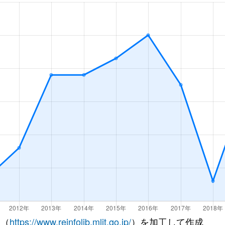
徒歩45分
85m²
築8年
徒歩45分
75m²
築21年
徒歩1時間15分
60m²
築31年
徒歩1時間15分
55m²
築31年
徒歩4分
70m²
築9年
徒歩5分
45m²
築32年
徒歩12分
35m²
築31年
徒歩3分
65m²
築33年
徒歩6分
75m²
築35年
 （
https://www.reinfolib.mlit.go.jp/
）を加工して作成
泉
徒歩4分
70m²
築37年