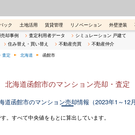
ーズ株式会社（東証グロース上
初めての方へ
ビスです 証券コード：4445
バック
土地活用
賃貸管理
リノベーション
外壁塗装
ライン講座
リビンマガジンBiz
不動産売却ご相談デスク
別売却事例
査定利用者データ
シミュレーション 戸建て
住み替え・買い替え
不動産売買
不動産仲介
・査定
北海道
函館市
北海道函館市のマンション売却・査定
海道函館市のマンション売却情報（2023年1～12
です。すべて中央値をもとに算出しています。