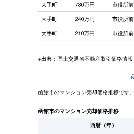
大手町
780万円
市役所前
大手町
240万円
市役所前
大手町
210万円
市役所前
大手町
600万円
函館
※出典：国土交通省不動産取引価格情報
大森町
330万円
松風町
海岸町
530万円
函館
五稜郭町
2,400万円
五稜郭
函館市のマンション売却価格推移です
五稜郭町
520万円
五稜郭
函館市のマンション売却価格推移
末広町
230万円
十字街
西暦（年）
末広町
240万円
十字街