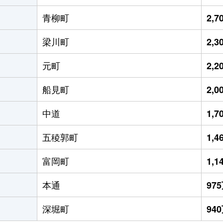
青柳町
2,
梁川町
2,
元町
2,
船見町
2,
中道
1,
五稜郭町
1,
富岡町
1,
本通
97
深堀町
94