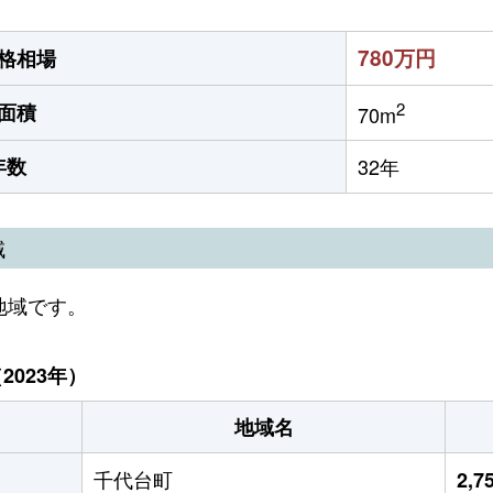
780万円
格相場
2
面積
70m
年数
32年
域
地域です。
023年）
地域名
千代台町
2,