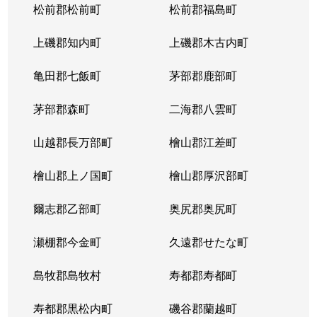
松前郡松前町
松前郡福島町
上磯郡知内町
上磯郡木古内町
亀田郡七飯町
茅部郡鹿部町
茅部郡森町
二海郡八雲町
山越郡長万部町
檜山郡江差町
檜山郡上ノ国町
檜山郡厚沢部町
爾志郡乙部町
奥尻郡奥尻町
瀬棚郡今金町
久遠郡せたな町
島牧郡島牧村
寿都郡寿都町
寿都郡黒松内町
磯谷郡蘭越町