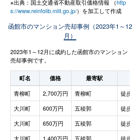
※出典：国土交通省不動産取引価格情報 （
http
s://www.reinfolib.mlit.go.jp/
）を加工して作成
函館市のマンション売却事例（2023年1～12
月）
2023年1～12月に成約した函館市のマンション
売却事例です。
町名
価格
最寄駅
駅
青柳町
2,700万円
青柳町
徒歩0
大川町
600万円
五稜郭
徒歩14
大川町
650万円
五稜郭
徒歩13
大川町
1,400万円
五稜郭
徒歩7