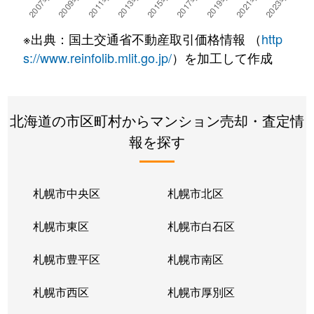
湯川町
780万円
湯の川温泉
徒歩4
※出典：国土交通省不動産取引価格情報 （
http
湯浜町
450万円
函館アリーナ前
徒歩15
s://www.reinfolib.mlit.go.jp/
）を加工して作成
吉川町
330万円
五稜郭
徒歩16
北海道の市区町村からマンション売却・査定情
若松町
630万円
函館駅前
徒歩6
報を探す
札幌市中央区
札幌市北区
札幌市東区
札幌市白石区
札幌市豊平区
札幌市南区
札幌市西区
札幌市厚別区