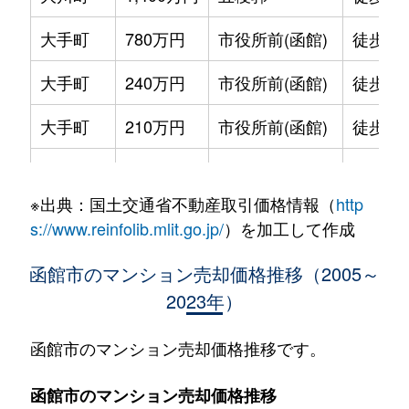
大手町
780万円
市役所前(函館)
徒歩2
大手町
240万円
市役所前(函館)
徒歩2
大手町
210万円
市役所前(函館)
徒歩2
大手町
600万円
函館
徒歩9
※出典：国土交通省不動産取引価格情報（
http
大森町
330万円
松風町
徒歩5
s://www.reinfolib.mlit.go.jp/
）を加工して作成
海岸町
530万円
函館
徒歩16
函館市のマンション売却価格推移（2005～
2023年）
五稜郭町
2,400万円
五稜郭
徒歩45
五稜郭町
520万円
五稜郭
徒歩29
函館市のマンション売却価格推移です。
末広町
230万円
十字街
徒歩3
函館市のマンション売却価格推移