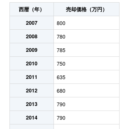
末広町
240万円
十字街
徒歩3
西暦（年）
売却価格（万円）
千代台町
3,100万円
五稜郭公園前
徒歩4
2007
800
千代台町
2,400万円
函館
徒歩45
2008
780
富岡町
1,700万円
五稜郭
徒歩45
2009
785
富岡町
590万円
五稜郭
徒歩28
2010
750
中道
1,700万円
五稜郭
徒歩45
2011
635
2012
680
深堀町
1,400万円
競馬場前(函館)
徒歩8
2013
790
深堀町
480万円
五稜郭
徒歩1時
2014
790
船見町
2,000万円
末広町(函館)
徒歩7