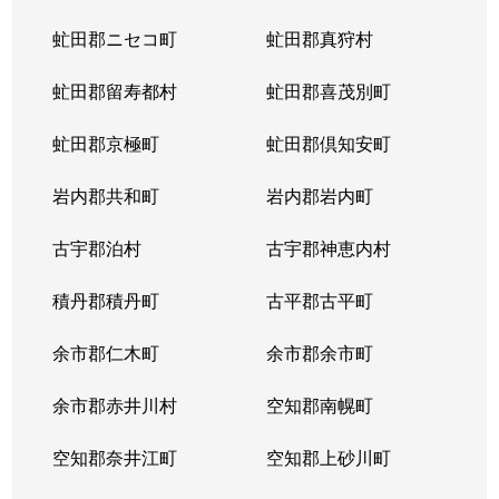
虻田郡ニセコ町
虻田郡真狩村
虻田郡留寿都村
虻田郡喜茂別町
虻田郡京極町
虻田郡倶知安町
岩内郡共和町
岩内郡岩内町
古宇郡泊村
古宇郡神恵内村
積丹郡積丹町
古平郡古平町
余市郡仁木町
余市郡余市町
余市郡赤井川村
空知郡南幌町
空知郡奈井江町
空知郡上砂川町