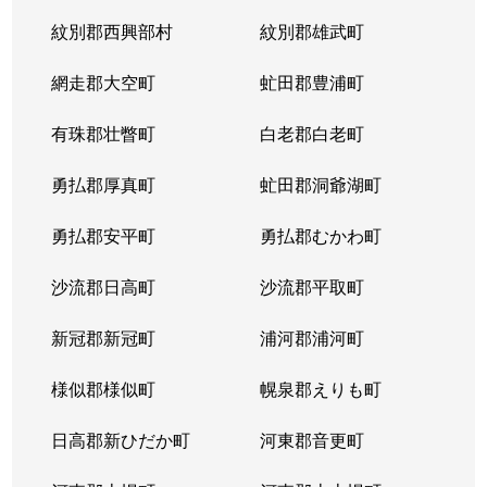
紋別郡西興部村
紋別郡雄武町
網走郡大空町
虻田郡豊浦町
有珠郡壮瞥町
白老郡白老町
勇払郡厚真町
虻田郡洞爺湖町
勇払郡安平町
勇払郡むかわ町
沙流郡日高町
沙流郡平取町
新冠郡新冠町
浦河郡浦河町
様似郡様似町
幌泉郡えりも町
日高郡新ひだか町
河東郡音更町