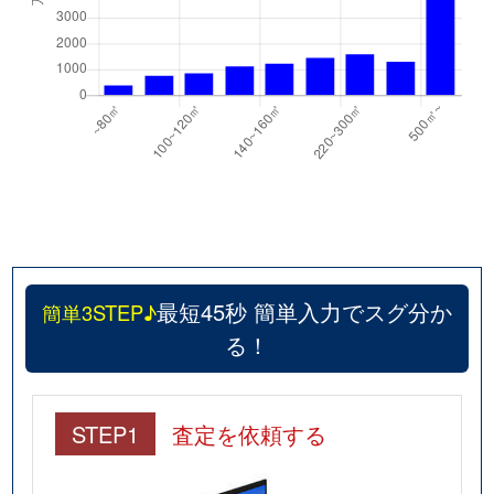
最短45秒 簡単入力でスグ分か
簡単3STEP♪
る！
STEP1
査定を依頼する