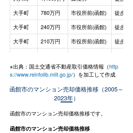
大手町
780万円
市役所前(函館)
徒歩2
大手町
240万円
市役所前(函館)
徒歩2
大手町
210万円
市役所前(函館)
徒歩2
大手町
600万円
函館
徒歩9
※出典：国土交通省不動産取引価格情報（
http
大森町
330万円
松風町
徒歩5
s://www.reinfolib.mlit.go.jp/
）を加工して作成
海岸町
530万円
函館
徒歩16
函館市のマンション売却価格推移（2005～
2023年）
五稜郭町
2,400万円
五稜郭
徒歩45
五稜郭町
520万円
五稜郭
徒歩29
函館市のマンション売却価格推移です。
末広町
230万円
十字街
徒歩3
函館市のマンション売却価格推移