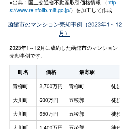
※出典：国土交通省不動産取引価格情報 （
http
s://www.reinfolib.mlit.go.jp/
）を加工して作成
函館市のマンション売却事例（2023年1～12
月）
2023年1～12月に成約した函館市のマンション
売却事例です。
町名
価格
最寄駅
駅
青柳町
2,700万円
青柳町
徒歩0
大川町
600万円
五稜郭
徒歩14
大川町
650万円
五稜郭
徒歩13
大川町
1,400万円
五稜郭
徒歩7