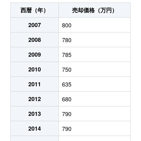
末広町
240万円
十字街
徒歩3
西暦（年）
売却価格（万円）
千代台町
3,100万円
五稜郭公園前
徒歩4
2007
800
千代台町
2,400万円
函館
徒歩45
2008
780
富岡町
1,700万円
五稜郭
徒歩45
2009
785
富岡町
590万円
五稜郭
徒歩28
2010
750
中道
1,700万円
五稜郭
徒歩45
2011
635
2012
680
深堀町
1,400万円
競馬場前(函館)
徒歩8
2013
790
深堀町
480万円
五稜郭
徒歩1時
2014
790
船見町
2,000万円
末広町(函館)
徒歩7