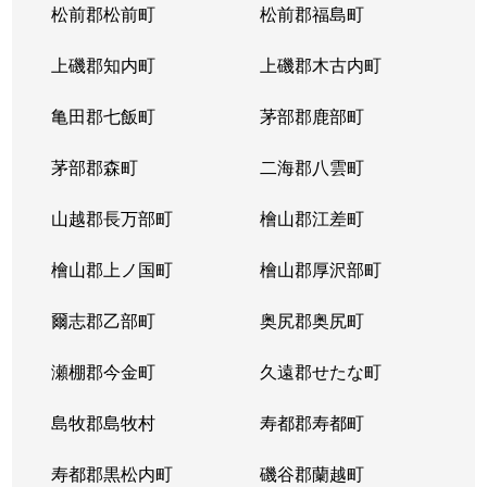
松前郡松前町
松前郡福島町
上磯郡知内町
上磯郡木古内町
亀田郡七飯町
茅部郡鹿部町
茅部郡森町
二海郡八雲町
山越郡長万部町
檜山郡江差町
檜山郡上ノ国町
檜山郡厚沢部町
爾志郡乙部町
奥尻郡奥尻町
瀬棚郡今金町
久遠郡せたな町
島牧郡島牧村
寿都郡寿都町
寿都郡黒松内町
磯谷郡蘭越町