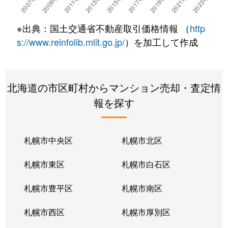
湯川町
780万円
湯の川温泉
徒歩4
※出典：国土交通省不動産取引価格情報 （
http
湯浜町
450万円
函館アリーナ前
徒歩15
s://www.reinfolib.mlit.go.jp/
）を加工して作成
吉川町
330万円
五稜郭
徒歩16
北海道の市区町村からマンション売却・査定情
若松町
630万円
函館駅前
徒歩6
報を探す
札幌市中央区
札幌市北区
札幌市東区
札幌市白石区
札幌市豊平区
札幌市南区
札幌市西区
札幌市厚別区