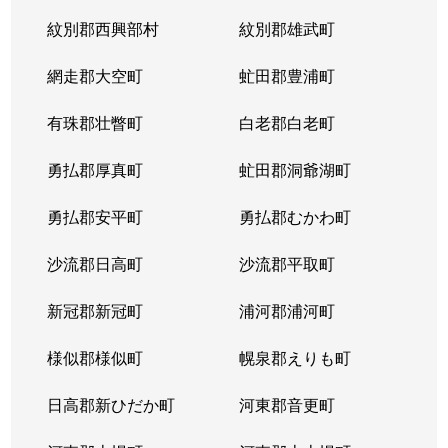
紋別郡西興部村
紋別郡雄武町
網走郡大空町
虻田郡豊浦町
有珠郡壮瞥町
白老郡白老町
勇払郡厚真町
虻田郡洞爺湖町
勇払郡安平町
勇払郡むかわ町
沙流郡日高町
沙流郡平取町
新冠郡新冠町
浦河郡浦河町
様似郡様似町
幌泉郡えりも町
日高郡新ひだか町
河東郡音更町