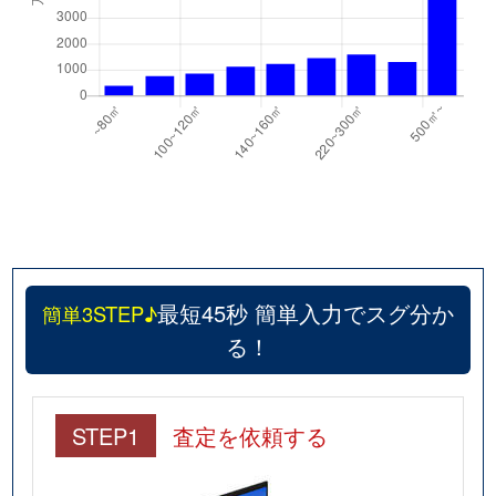
最短45秒 簡単入力でスグ分か
簡単3STEP♪
る！
STEP1
査定を依頼する