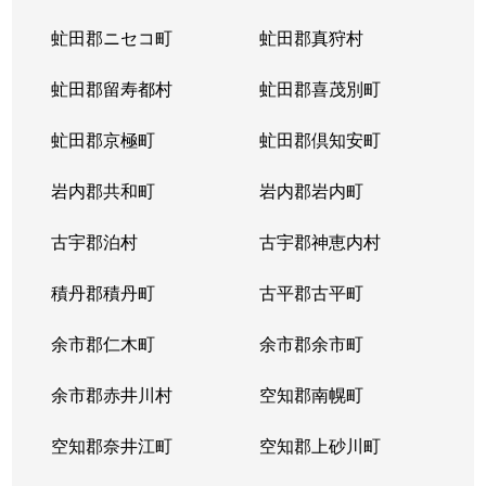
虻田郡ニセコ町
虻田郡真狩村
虻田郡留寿都村
虻田郡喜茂別町
虻田郡京極町
虻田郡倶知安町
岩内郡共和町
岩内郡岩内町
古宇郡泊村
古宇郡神恵内村
積丹郡積丹町
古平郡古平町
余市郡仁木町
余市郡余市町
余市郡赤井川村
空知郡南幌町
空知郡奈井江町
空知郡上砂川町