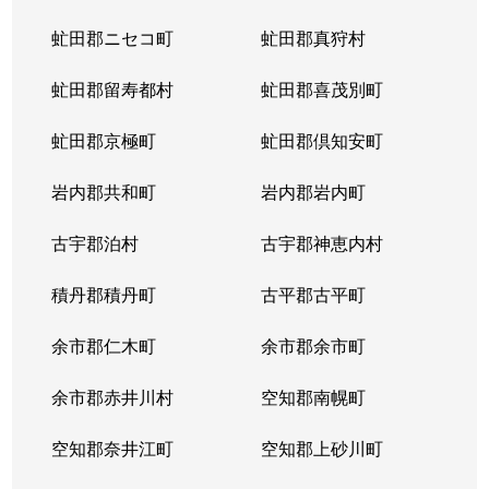
虻田郡ニセコ町
虻田郡真狩村
虻田郡留寿都村
虻田郡喜茂別町
虻田郡京極町
虻田郡倶知安町
岩内郡共和町
岩内郡岩内町
古宇郡泊村
古宇郡神恵内村
積丹郡積丹町
古平郡古平町
余市郡仁木町
余市郡余市町
余市郡赤井川村
空知郡南幌町
空知郡奈井江町
空知郡上砂川町