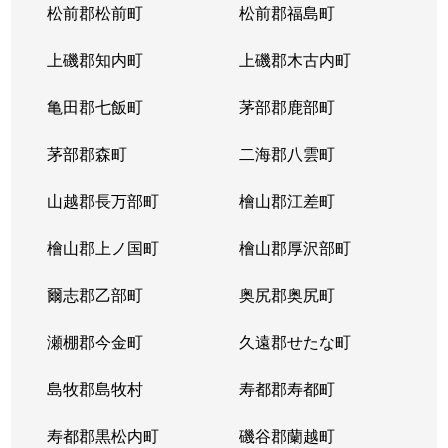
松前郡松前町
松前郡福島町
上磯郡知内町
上磯郡木古内町
亀田郡七飯町
茅部郡鹿部町
茅部郡森町
二海郡八雲町
山越郡長万部町
檜山郡江差町
檜山郡上ノ国町
檜山郡厚沢部町
爾志郡乙部町
奥尻郡奥尻町
瀬棚郡今金町
久遠郡せたな町
島牧郡島牧村
寿都郡寿都町
寿都郡黒松内町
磯谷郡蘭越町