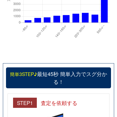
最短45秒 簡単入力でスグ分か
簡単3STEP♪
る！
STEP1
査定を依頼する