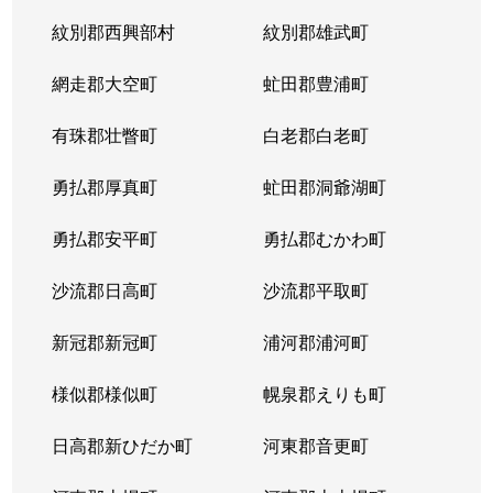
紋別郡西興部村
紋別郡雄武町
網走郡大空町
虻田郡豊浦町
有珠郡壮瞥町
白老郡白老町
勇払郡厚真町
虻田郡洞爺湖町
勇払郡安平町
勇払郡むかわ町
沙流郡日高町
沙流郡平取町
新冠郡新冠町
浦河郡浦河町
様似郡様似町
幌泉郡えりも町
日高郡新ひだか町
河東郡音更町