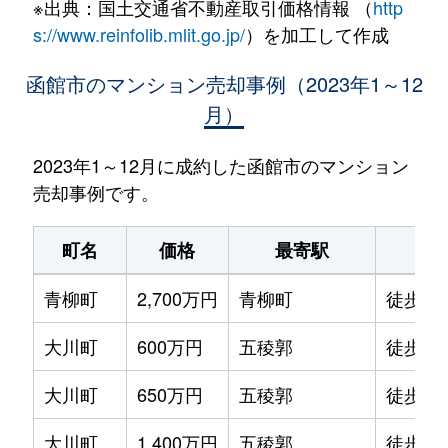
※出典：国土交通省不動産取引価格情報 （
http
s://www.reinfolib.mlit.go.jp/
）を加工して作成
函館市のマンション売却事例（2023年1～12
月）
2023年1～12月に成約した函館市のマンション
売却事例です。
町名
価格
最寄駅
駅
青柳町
2,700万円
青柳町
徒歩0
大川町
600万円
五稜郭
徒歩14
大川町
650万円
五稜郭
徒歩13
大川町
1,400万円
五稜郭
徒歩7