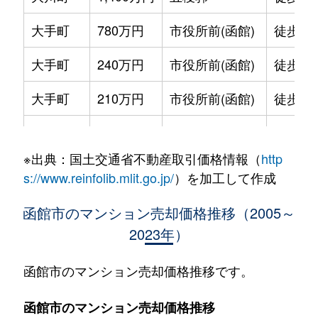
大手町
780万円
市役所前(函館)
徒歩2
大手町
240万円
市役所前(函館)
徒歩2
大手町
210万円
市役所前(函館)
徒歩2
大手町
600万円
函館
徒歩9
※出典：国土交通省不動産取引価格情報（
http
大森町
330万円
松風町
徒歩5
s://www.reinfolib.mlit.go.jp/
）を加工して作成
海岸町
530万円
函館
徒歩16
函館市のマンション売却価格推移（2005～
2023年）
五稜郭町
2,400万円
五稜郭
徒歩45
五稜郭町
520万円
五稜郭
徒歩29
函館市のマンション売却価格推移です。
末広町
230万円
十字街
徒歩3
函館市のマンション売却価格推移