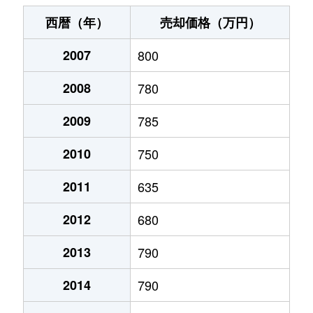
末広町
240万円
十字街
徒歩3
西暦（年）
売却価格（万円）
千代台町
3,100万円
五稜郭公園前
徒歩4
2007
800
千代台町
2,400万円
函館
徒歩45
2008
780
富岡町
1,700万円
五稜郭
徒歩45
2009
785
富岡町
590万円
五稜郭
徒歩28
2010
750
中道
1,700万円
五稜郭
徒歩45
2011
635
2012
680
深堀町
1,400万円
競馬場前(函館)
徒歩8
2013
790
深堀町
480万円
五稜郭
徒歩1時
2014
790
船見町
2,000万円
末広町(函館)
徒歩7