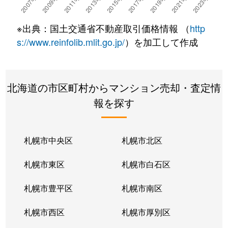
湯川町
780万円
湯の川温泉
徒歩4
※出典：国土交通省不動産取引価格情報 （
http
湯浜町
450万円
函館アリーナ前
徒歩15
s://www.reinfolib.mlit.go.jp/
）を加工して作成
吉川町
330万円
五稜郭
徒歩16
北海道の市区町村からマンション売却・査定情
若松町
630万円
函館駅前
徒歩6
報を探す
札幌市中央区
札幌市北区
札幌市東区
札幌市白石区
札幌市豊平区
札幌市南区
札幌市西区
札幌市厚別区