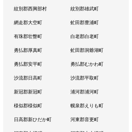
紋別郡西興部村
紋別郡雄武町
網走郡大空町
虻田郡豊浦町
有珠郡壮瞥町
白老郡白老町
勇払郡厚真町
虻田郡洞爺湖町
勇払郡安平町
勇払郡むかわ町
沙流郡日高町
沙流郡平取町
新冠郡新冠町
浦河郡浦河町
様似郡様似町
幌泉郡えりも町
日高郡新ひだか町
河東郡音更町