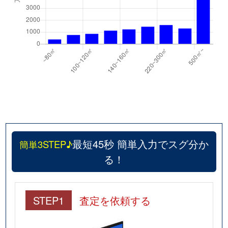
最短45秒 簡単入力でスグ分か
簡単3STEP♪
る！
STEP1
査定を依頼する