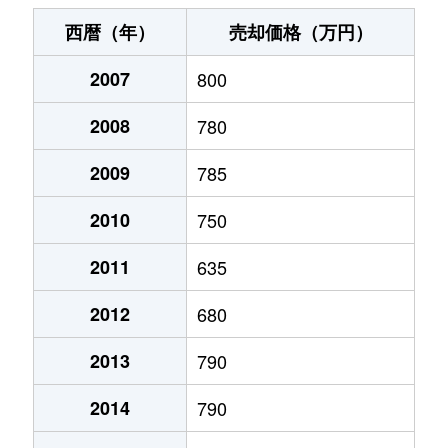
末広町
240万円
十字街
徒歩3
西暦（年）
売却価格（万円）
千代台町
3,100万円
五稜郭公園前
徒歩4
2007
800
千代台町
2,400万円
函館
徒歩45
2008
780
富岡町
1,700万円
五稜郭
徒歩45
2009
785
富岡町
590万円
五稜郭
徒歩28
2010
750
中道
1,700万円
五稜郭
徒歩45
2011
635
2012
680
深堀町
1,400万円
競馬場前(函館)
徒歩8
2013
790
深堀町
480万円
五稜郭
徒歩1時
2014
790
船見町
2,000万円
末広町(函館)
徒歩7