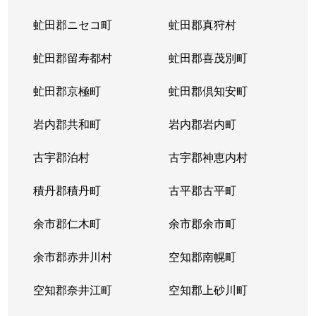
虻田郡ニセコ町
虻田郡真狩村
虻田郡留寿都村
虻田郡喜茂別町
虻田郡京極町
虻田郡倶知安町
岩内郡共和町
岩内郡岩内町
古宇郡泊村
古宇郡神恵内村
積丹郡積丹町
古平郡古平町
余市郡仁木町
余市郡余市町
余市郡赤井川村
空知郡南幌町
空知郡奈井江町
空知郡上砂川町