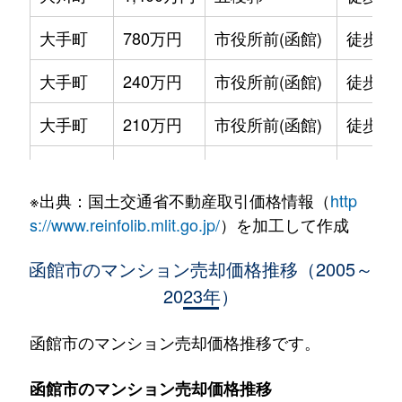
大手町
780万円
市役所前(函館)
徒歩2
大手町
240万円
市役所前(函館)
徒歩2
大手町
210万円
市役所前(函館)
徒歩2
大手町
600万円
函館
徒歩9
※出典：国土交通省不動産取引価格情報（
http
大森町
330万円
松風町
徒歩5
s://www.reinfolib.mlit.go.jp/
）を加工して作成
海岸町
530万円
函館
徒歩16
函館市のマンション売却価格推移（2005～
2023年）
五稜郭町
2,400万円
五稜郭
徒歩45
五稜郭町
520万円
五稜郭
徒歩29
函館市のマンション売却価格推移です。
末広町
230万円
十字街
徒歩3
函館市のマンション売却価格推移