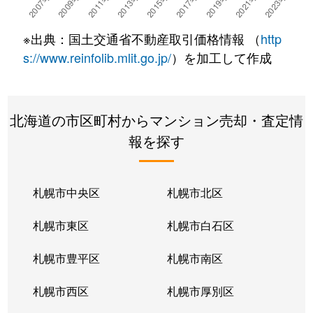
湯川町
780万円
湯の川温泉
徒歩4
※出典：国土交通省不動産取引価格情報 （
http
湯浜町
450万円
函館アリーナ前
徒歩15
s://www.reinfolib.mlit.go.jp/
）を加工して作成
吉川町
330万円
五稜郭
徒歩16
北海道の市区町村からマンション売却・査定情
若松町
630万円
函館駅前
徒歩6
報を探す
札幌市中央区
札幌市北区
札幌市東区
札幌市白石区
札幌市豊平区
札幌市南区
札幌市西区
札幌市厚別区