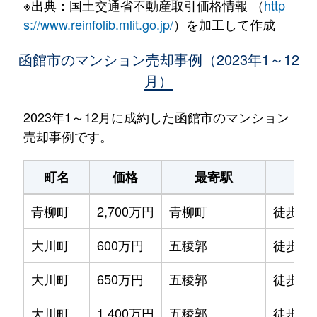
※出典：国土交通省不動産取引価格情報 （
http
s://www.reinfolib.mlit.go.jp/
）を加工して作成
函館市のマンション売却事例（2023年1～12
月）
2023年1～12月に成約した函館市のマンション
売却事例です。
町名
価格
最寄駅
駅
青柳町
2,700万円
青柳町
徒歩0
大川町
600万円
五稜郭
徒歩14
大川町
650万円
五稜郭
徒歩13
大川町
1,400万円
五稜郭
徒歩7