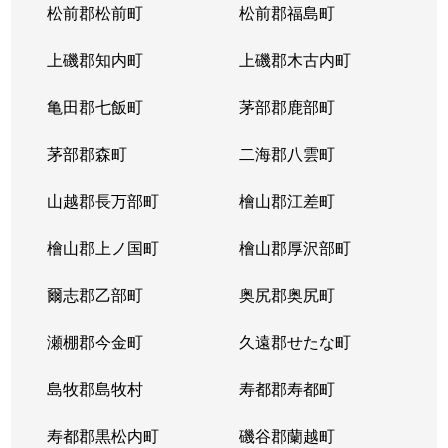
松前郡松前町
松前郡福島町
上磯郡知内町
上磯郡木古内町
亀田郡七飯町
茅部郡鹿部町
茅部郡森町
二海郡八雲町
山越郡長万部町
檜山郡江差町
檜山郡上ノ国町
檜山郡厚沢部町
爾志郡乙部町
奥尻郡奥尻町
瀬棚郡今金町
久遠郡せたな町
島牧郡島牧村
寿都郡寿都町
寿都郡黒松内町
磯谷郡蘭越町