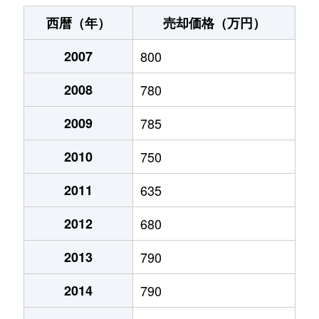
末広町
240万円
十字街
徒歩3
西暦（年）
売却価格（万円）
千代台町
3,100万円
五稜郭公園前
徒歩4
2007
800
千代台町
2,400万円
函館
徒歩45
2008
780
富岡町
1,700万円
五稜郭
徒歩45
2009
785
富岡町
590万円
五稜郭
徒歩28
2010
750
中道
1,700万円
五稜郭
徒歩45
2011
635
2012
680
深堀町
1,400万円
競馬場前(函館)
徒歩8
2013
790
深堀町
480万円
五稜郭
徒歩1時
2014
790
船見町
2,000万円
末広町(函館)
徒歩7