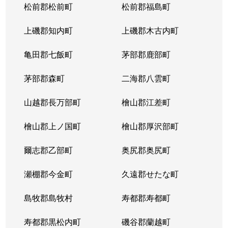
松前郡松前町
松前郡福島町
上磯郡知内町
上磯郡木古内町
亀田郡七飯町
茅部郡鹿部町
茅部郡森町
二海郡八雲町
山越郡長万部町
檜山郡江差町
檜山郡上ノ国町
檜山郡厚沢部町
爾志郡乙部町
奥尻郡奥尻町
瀬棚郡今金町
久遠郡せたな町
島牧郡島牧村
寿都郡寿都町
寿都郡黒松内町
磯谷郡蘭越町