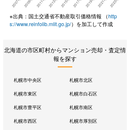
湯川町
780万円
湯の川温泉
徒歩4
※出典：国土交通省不動産取引価格情報 （
http
湯浜町
450万円
函館アリーナ前
徒歩15
s://www.reinfolib.mlit.go.jp/
）を加工して作成
吉川町
330万円
五稜郭
徒歩16
北海道の市区町村からマンション売却・査定情
若松町
630万円
函館駅前
徒歩6
報を探す
札幌市中央区
札幌市北区
札幌市東区
札幌市白石区
札幌市豊平区
札幌市南区
札幌市西区
札幌市厚別区