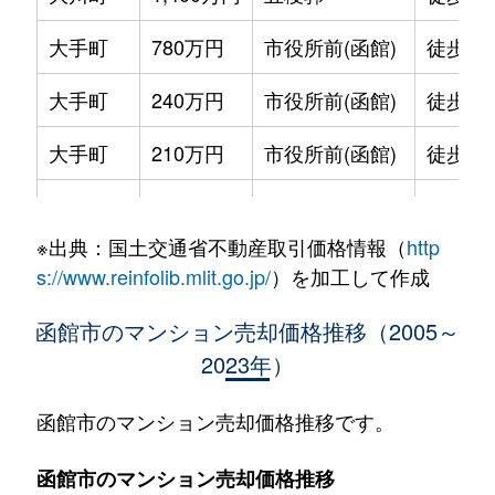
大手町
780万円
市役所前(函館)
徒歩2
大手町
240万円
市役所前(函館)
徒歩2
大手町
210万円
市役所前(函館)
徒歩2
大手町
600万円
函館
徒歩9
※出典：国土交通省不動産取引価格情報（
http
大森町
330万円
松風町
徒歩5
s://www.reinfolib.mlit.go.jp/
）を加工して作成
海岸町
530万円
函館
徒歩16
函館市のマンション売却価格推移（2005～
2023年）
五稜郭町
2,400万円
五稜郭
徒歩45
五稜郭町
520万円
五稜郭
徒歩29
函館市のマンション売却価格推移です。
末広町
230万円
十字街
徒歩3
函館市のマンション売却価格推移