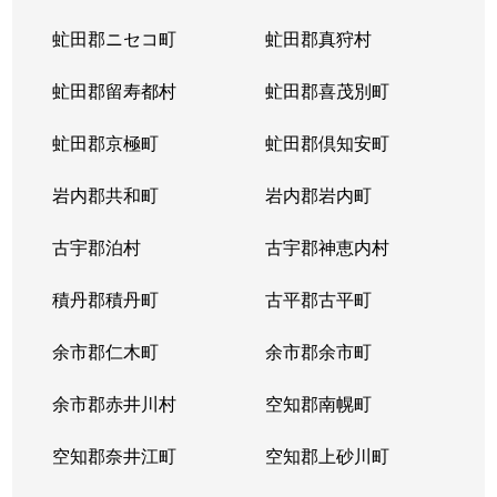
虻田郡ニセコ町
虻田郡真狩村
虻田郡留寿都村
虻田郡喜茂別町
虻田郡京極町
虻田郡倶知安町
岩内郡共和町
岩内郡岩内町
古宇郡泊村
古宇郡神恵内村
積丹郡積丹町
古平郡古平町
余市郡仁木町
余市郡余市町
余市郡赤井川村
空知郡南幌町
空知郡奈井江町
空知郡上砂川町