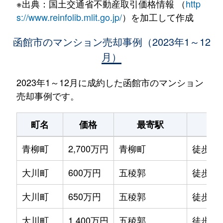
※出典：国土交通省不動産取引価格情報 （
http
s://www.reinfolib.mlit.go.jp/
）を加工して作成
函館市のマンション売却事例（2023年1～12
月）
2023年1～12月に成約した函館市のマンション
売却事例です。
町名
価格
最寄駅
駅
青柳町
2,700万円
青柳町
徒歩0
大川町
600万円
五稜郭
徒歩14
大川町
650万円
五稜郭
徒歩13
大川町
1,400万円
五稜郭
徒歩7