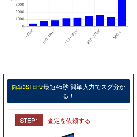
最短45秒 簡単入力でスグ分か
簡単3STEP♪
る！
STEP1
査定を依頼する