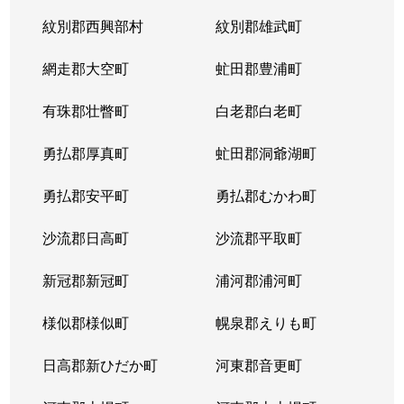
紋別郡西興部村
紋別郡雄武町
網走郡大空町
虻田郡豊浦町
有珠郡壮瞥町
白老郡白老町
勇払郡厚真町
虻田郡洞爺湖町
勇払郡安平町
勇払郡むかわ町
沙流郡日高町
沙流郡平取町
新冠郡新冠町
浦河郡浦河町
様似郡様似町
幌泉郡えりも町
日高郡新ひだか町
河東郡音更町