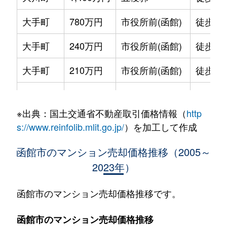
大手町
780万円
市役所前(函館)
徒歩2
大手町
240万円
市役所前(函館)
徒歩2
大手町
210万円
市役所前(函館)
徒歩2
大手町
600万円
函館
徒歩9
※出典：国土交通省不動産取引価格情報（
http
大森町
330万円
松風町
徒歩5
s://www.reinfolib.mlit.go.jp/
）を加工して作成
海岸町
530万円
函館
徒歩16
函館市のマンション売却価格推移（2005～
2023年）
五稜郭町
2,400万円
五稜郭
徒歩45
五稜郭町
520万円
五稜郭
徒歩29
函館市のマンション売却価格推移です。
末広町
230万円
十字街
徒歩3
函館市のマンション売却価格推移