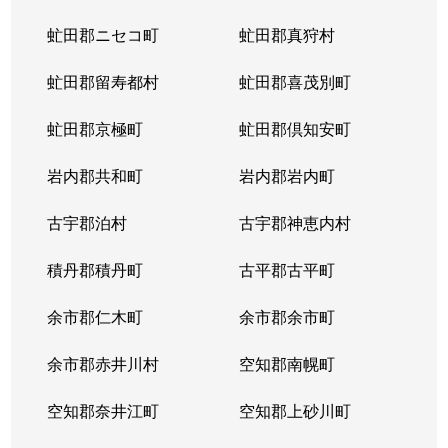
虻田郡ニセコ町
虻田郡真狩村
虻田郡留寿都村
虻田郡喜茂別町
虻田郡京極町
虻田郡倶知安町
岩内郡共和町
岩内郡岩内町
古宇郡泊村
古宇郡神恵内村
積丹郡積丹町
古平郡古平町
余市郡仁木町
余市郡余市町
余市郡赤井川村
空知郡南幌町
空知郡奈井江町
空知郡上砂川町