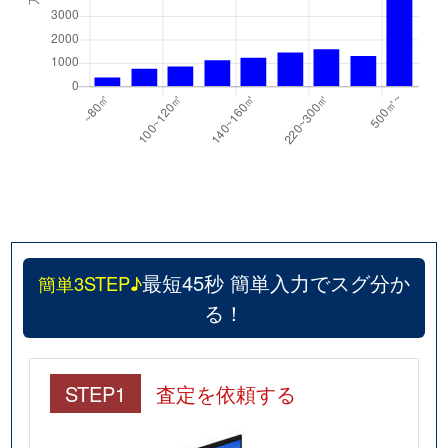
最短45秒 簡単入力でスグ分か
簡単3STEP♪
る！
STEP1
査定を依頼する