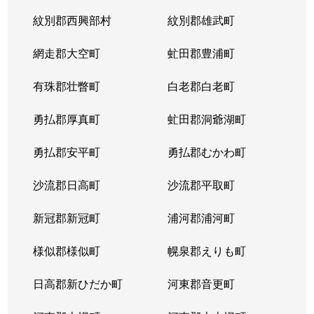
紋別郡西興部村
紋別郡雄武町
網走郡大空町
虻田郡豊浦町
有珠郡壮瞥町
白老郡白老町
勇払郡厚真町
虻田郡洞爺湖町
勇払郡安平町
勇払郡むかわ町
沙流郡日高町
沙流郡平取町
新冠郡新冠町
浦河郡浦河町
様似郡様似町
幌泉郡えりも町
日高郡新ひだか町
河東郡音更町