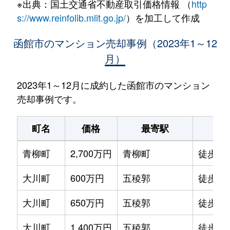
※出典：国土交通省不動産取引価格情報 （
http
s://www.reinfolib.mlit.go.jp/
）を加工して作成
函館市のマンション売却事例（2023年1～12
月）
2023年1～12月に成約した函館市のマンション
売却事例です。
町名
価格
最寄駅
駅
青柳町
2,700万円
青柳町
徒歩0
大川町
600万円
五稜郭
徒歩14
大川町
650万円
五稜郭
徒歩13
大川町
1,400万円
五稜郭
徒歩7