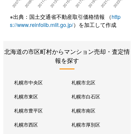
湯川町
780万円
湯の川温泉
徒歩4
※出典：国土交通省不動産取引価格情報 （
http
湯浜町
450万円
函館アリーナ前
徒歩15
s://www.reinfolib.mlit.go.jp/
）を加工して作成
吉川町
330万円
五稜郭
徒歩16
北海道の市区町村からマンション売却・査定情
若松町
630万円
函館駅前
徒歩6
報を探す
札幌市中央区
札幌市北区
札幌市東区
札幌市白石区
札幌市豊平区
札幌市南区
札幌市西区
札幌市厚別区