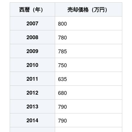
末広町
240万円
十字街
徒歩3
西暦（年）
売却価格（万円）
千代台町
3,100万円
五稜郭公園前
徒歩4
2007
800
千代台町
2,400万円
函館
徒歩45
2008
780
富岡町
1,700万円
五稜郭
徒歩45
2009
785
富岡町
590万円
五稜郭
徒歩28
2010
750
中道
1,700万円
五稜郭
徒歩45
2011
635
2012
680
深堀町
1,400万円
競馬場前(函館)
徒歩8
2013
790
深堀町
480万円
五稜郭
徒歩1時
2014
790
船見町
2,000万円
末広町(函館)
徒歩7