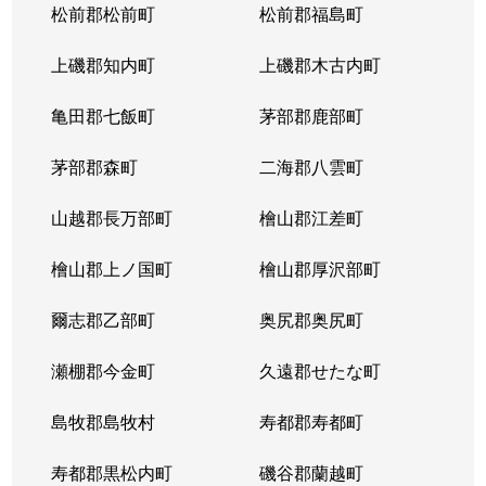
松前郡松前町
松前郡福島町
上磯郡知内町
上磯郡木古内町
亀田郡七飯町
茅部郡鹿部町
茅部郡森町
二海郡八雲町
山越郡長万部町
檜山郡江差町
檜山郡上ノ国町
檜山郡厚沢部町
爾志郡乙部町
奥尻郡奥尻町
瀬棚郡今金町
久遠郡せたな町
島牧郡島牧村
寿都郡寿都町
寿都郡黒松内町
磯谷郡蘭越町