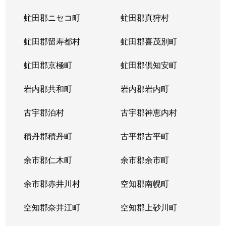
虻田郡ニセコ町
虻田郡真狩村
虻田郡留寿都村
虻田郡喜茂別町
虻田郡京極町
虻田郡倶知安町
岩内郡共和町
岩内郡岩内町
古宇郡泊村
古宇郡神恵内村
積丹郡積丹町
古平郡古平町
余市郡仁木町
余市郡余市町
余市郡赤井川村
空知郡南幌町
空知郡奈井江町
空知郡上砂川町