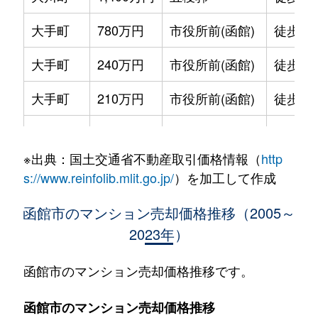
大手町
780万円
市役所前(函館)
徒歩2
大手町
240万円
市役所前(函館)
徒歩2
大手町
210万円
市役所前(函館)
徒歩2
大手町
600万円
函館
徒歩9
※出典：国土交通省不動産取引価格情報（
http
大森町
330万円
松風町
徒歩5
s://www.reinfolib.mlit.go.jp/
）を加工して作成
海岸町
530万円
函館
徒歩16
函館市のマンション売却価格推移（2005～
2023年）
五稜郭町
2,400万円
五稜郭
徒歩45
五稜郭町
520万円
五稜郭
徒歩29
函館市のマンション売却価格推移です。
末広町
230万円
十字街
徒歩3
函館市のマンション売却価格推移