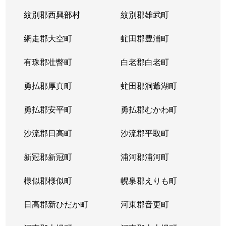
紋別郡西興部村
紋別郡雄武町
網走郡大空町
虻田郡豊浦町
有珠郡壮瞥町
白老郡白老町
勇払郡厚真町
虻田郡洞爺湖町
勇払郡安平町
勇払郡むかわ町
沙流郡日高町
沙流郡平取町
新冠郡新冠町
浦河郡浦河町
様似郡様似町
幌泉郡えりも町
日高郡新ひだか町
河東郡音更町