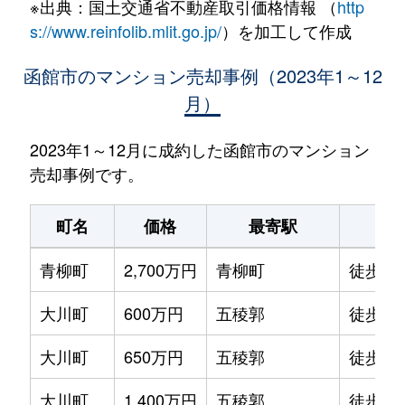
※出典：国土交通省不動産取引価格情報 （
http
s://www.reinfolib.mlit.go.jp/
）を加工して作成
函館市のマンション売却事例（2023年1～12
月）
2023年1～12月に成約した函館市のマンション
売却事例です。
町名
価格
最寄駅
駅
青柳町
2,700万円
青柳町
徒歩0
大川町
600万円
五稜郭
徒歩14
大川町
650万円
五稜郭
徒歩13
大川町
1,400万円
五稜郭
徒歩7