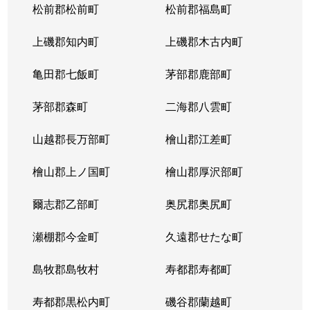
松前郡松前町
松前郡福島町
上磯郡知内町
上磯郡木古内町
亀田郡七飯町
茅部郡鹿部町
茅部郡森町
二海郡八雲町
山越郡長万部町
檜山郡江差町
檜山郡上ノ国町
檜山郡厚沢部町
爾志郡乙部町
奥尻郡奥尻町
瀬棚郡今金町
久遠郡せたな町
島牧郡島牧村
寿都郡寿都町
寿都郡黒松内町
磯谷郡蘭越町