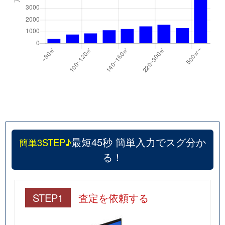
最短45秒 簡単入力でスグ分か
簡単3STEP♪
る！
STEP1
査定を依頼する