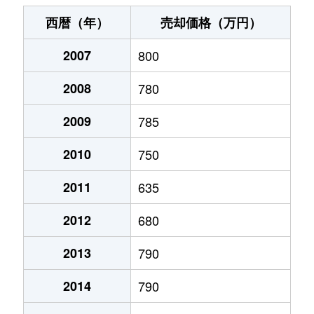
末広町
240万円
十字街
徒歩3
西暦（年）
売却価格（万円）
千代台町
3,100万円
五稜郭公園前
徒歩4
2007
800
千代台町
2,400万円
函館
徒歩45
2008
780
富岡町
1,700万円
五稜郭
徒歩45
2009
785
富岡町
590万円
五稜郭
徒歩28
2010
750
中道
1,700万円
五稜郭
徒歩45
2011
635
2012
680
深堀町
1,400万円
競馬場前(函館)
徒歩8
2013
790
深堀町
480万円
五稜郭
徒歩1時
2014
790
船見町
2,000万円
末広町(函館)
徒歩7