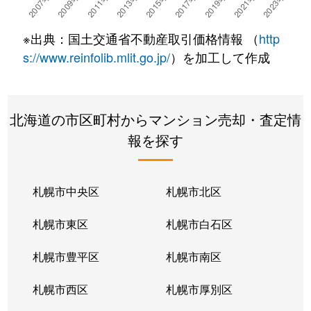
湯川町
780万円
湯の川温泉
徒歩4
※出典：国土交通省不動産取引価格情報 （
http
湯浜町
450万円
函館アリーナ前
徒歩15
s://www.reinfolib.mlit.go.jp/
）を加工して作成
吉川町
330万円
五稜郭
徒歩16
北海道の市区町村からマンション売却・査定情
若松町
630万円
函館駅前
徒歩6
報を探す
札幌市中央区
札幌市北区
札幌市東区
札幌市白石区
札幌市豊平区
札幌市南区
札幌市西区
札幌市厚別区