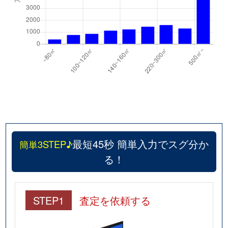
最短45秒 簡単入力でスグ分か
簡単3STEP♪
る！
STEP1
査定を依頼する