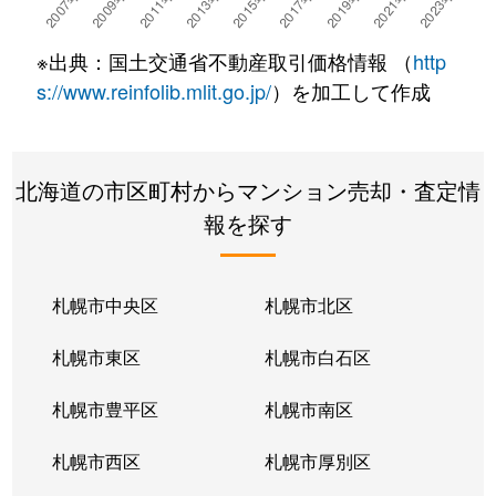
湯川町
780万円
湯の川温泉
徒歩4
※出典：国土交通省不動産取引価格情報 （
http
湯浜町
450万円
函館アリーナ前
徒歩15
s://www.reinfolib.mlit.go.jp/
）を加工して作成
吉川町
330万円
五稜郭
徒歩16
北海道の市区町村からマンション売却・査定情
若松町
630万円
函館駅前
徒歩6
報を探す
札幌市中央区
札幌市北区
札幌市東区
札幌市白石区
札幌市豊平区
札幌市南区
札幌市西区
札幌市厚別区