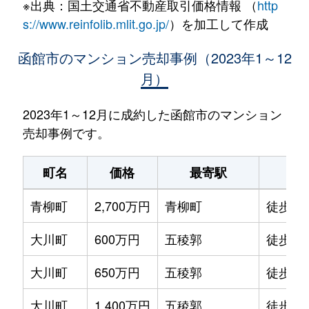
※出典：国土交通省不動産取引価格情報 （
http
s://www.reinfolib.mlit.go.jp/
）を加工して作成
函館市のマンション売却事例（2023年1～12
月）
2023年1～12月に成約した函館市のマンション
売却事例です。
町名
価格
最寄駅
駅
青柳町
2,700万円
青柳町
徒歩0
大川町
600万円
五稜郭
徒歩14
大川町
650万円
五稜郭
徒歩13
大川町
1,400万円
五稜郭
徒歩7