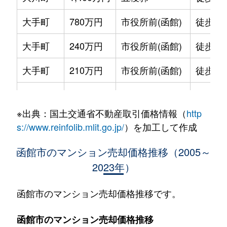
大手町
780万円
市役所前(函館)
徒歩2
大手町
240万円
市役所前(函館)
徒歩2
大手町
210万円
市役所前(函館)
徒歩2
大手町
600万円
函館
徒歩9
※出典：国土交通省不動産取引価格情報（
http
大森町
330万円
松風町
徒歩5
s://www.reinfolib.mlit.go.jp/
）を加工して作成
海岸町
530万円
函館
徒歩16
函館市のマンション売却価格推移（2005～
2023年）
五稜郭町
2,400万円
五稜郭
徒歩45
五稜郭町
520万円
五稜郭
徒歩29
函館市のマンション売却価格推移です。
末広町
230万円
十字街
徒歩3
函館市のマンション売却価格推移