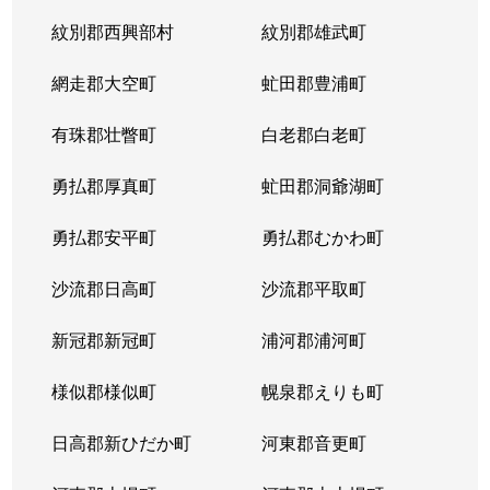
紋別郡西興部村
紋別郡雄武町
網走郡大空町
虻田郡豊浦町
有珠郡壮瞥町
白老郡白老町
勇払郡厚真町
虻田郡洞爺湖町
勇払郡安平町
勇払郡むかわ町
沙流郡日高町
沙流郡平取町
新冠郡新冠町
浦河郡浦河町
様似郡様似町
幌泉郡えりも町
日高郡新ひだか町
河東郡音更町