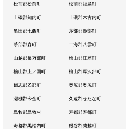
松前郡松前町
松前郡福島町
上磯郡知内町
上磯郡木古内町
亀田郡七飯町
茅部郡鹿部町
茅部郡森町
二海郡八雲町
山越郡長万部町
檜山郡江差町
檜山郡上ノ国町
檜山郡厚沢部町
爾志郡乙部町
奥尻郡奥尻町
瀬棚郡今金町
久遠郡せたな町
島牧郡島牧村
寿都郡寿都町
寿都郡黒松内町
磯谷郡蘭越町