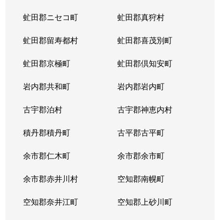
虻田郡ニセコ町
虻田郡真狩村
虻田郡留寿都村
虻田郡喜茂別町
虻田郡京極町
虻田郡倶知安町
岩内郡共和町
岩内郡岩内町
古宇郡泊村
古宇郡神恵内村
積丹郡積丹町
古平郡古平町
余市郡仁木町
余市郡余市町
余市郡赤井川村
空知郡南幌町
空知郡奈井江町
空知郡上砂川町