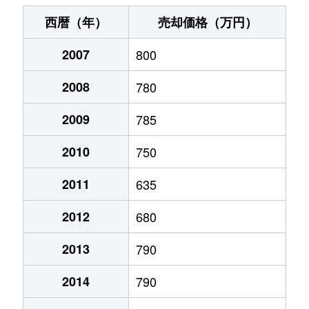
末広町
240万円
十字街
徒歩3
西暦（年）
売却価格（万円）
千代台町
3,100万円
五稜郭公園前
徒歩4
2007
800
千代台町
2,400万円
函館
徒歩45
2008
780
富岡町
1,700万円
五稜郭
徒歩45
2009
785
富岡町
590万円
五稜郭
徒歩28
2010
750
中道
1,700万円
五稜郭
徒歩45
2011
635
2012
680
深堀町
1,400万円
競馬場前(函館)
徒歩8
2013
790
深堀町
480万円
五稜郭
徒歩1時
2014
790
船見町
2,000万円
末広町(函館)
徒歩7