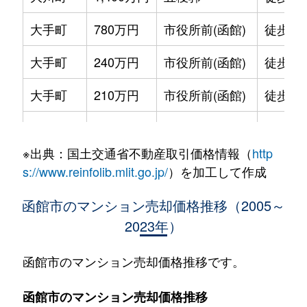
大手町
780万円
市役所前(函館)
徒歩2
大手町
240万円
市役所前(函館)
徒歩2
大手町
210万円
市役所前(函館)
徒歩2
大手町
600万円
函館
徒歩9
※出典：国土交通省不動産取引価格情報（
http
大森町
330万円
松風町
徒歩5
s://www.reinfolib.mlit.go.jp/
）を加工して作成
海岸町
530万円
函館
徒歩16
函館市のマンション売却価格推移（2005～
2023年）
五稜郭町
2,400万円
五稜郭
徒歩45
五稜郭町
520万円
五稜郭
徒歩29
函館市のマンション売却価格推移です。
末広町
230万円
十字街
徒歩3
函館市のマンション売却価格推移