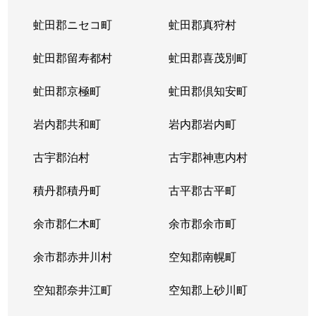
虻田郡ニセコ町
虻田郡真狩村
虻田郡留寿都村
虻田郡喜茂別町
虻田郡京極町
虻田郡倶知安町
岩内郡共和町
岩内郡岩内町
古宇郡泊村
古宇郡神恵内村
積丹郡積丹町
古平郡古平町
余市郡仁木町
余市郡余市町
余市郡赤井川村
空知郡南幌町
空知郡奈井江町
空知郡上砂川町