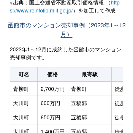
※出典：国土交通省不動産取引価格情報 （
http
s://www.reinfolib.mlit.go.jp/
）を加工して作成
函館市のマンション売却事例（2023年1～12
月）
2023年1～12月に成約した函館市のマンション
売却事例です。
町名
価格
最寄駅
駅
青柳町
2,700万円
青柳町
徒歩0
大川町
600万円
五稜郭
徒歩14
大川町
650万円
五稜郭
徒歩13
大川町
1,400万円
五稜郭
徒歩7