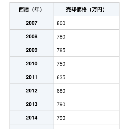
末広町
240万円
十字街
徒歩3
西暦（年）
売却価格（万円）
千代台町
3,100万円
五稜郭公園前
徒歩4
2007
800
千代台町
2,400万円
函館
徒歩45
2008
780
富岡町
1,700万円
五稜郭
徒歩45
2009
785
富岡町
590万円
五稜郭
徒歩28
2010
750
中道
1,700万円
五稜郭
徒歩45
2011
635
2012
680
深堀町
1,400万円
競馬場前(函館)
徒歩8
2013
790
深堀町
480万円
五稜郭
徒歩1時
2014
790
船見町
2,000万円
末広町(函館)
徒歩7