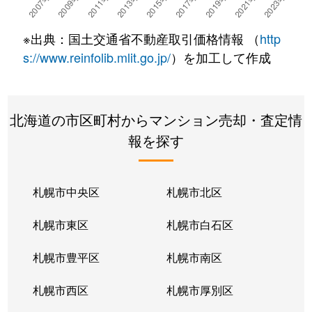
湯川町
780万円
湯の川温泉
徒歩4
※出典：国土交通省不動産取引価格情報 （
http
湯浜町
450万円
函館アリーナ前
徒歩15
s://www.reinfolib.mlit.go.jp/
）を加工して作成
吉川町
330万円
五稜郭
徒歩16
北海道の市区町村からマンション売却・査定情
若松町
630万円
函館駅前
徒歩6
報を探す
札幌市中央区
札幌市北区
札幌市東区
札幌市白石区
札幌市豊平区
札幌市南区
札幌市西区
札幌市厚別区