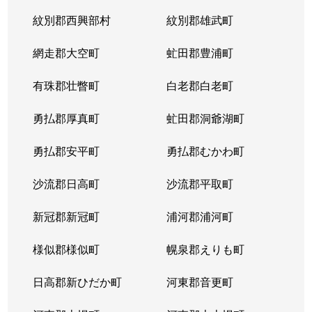
紋別郡西興部村
紋別郡雄武町
網走郡大空町
虻田郡豊浦町
有珠郡壮瞥町
白老郡白老町
勇払郡厚真町
虻田郡洞爺湖町
勇払郡安平町
勇払郡むかわ町
沙流郡日高町
沙流郡平取町
新冠郡新冠町
浦河郡浦河町
様似郡様似町
幌泉郡えりも町
日高郡新ひだか町
河東郡音更町