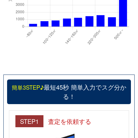
最短45秒 簡単入力でスグ分か
簡単3STEP♪
る！
STEP1
査定を依頼する