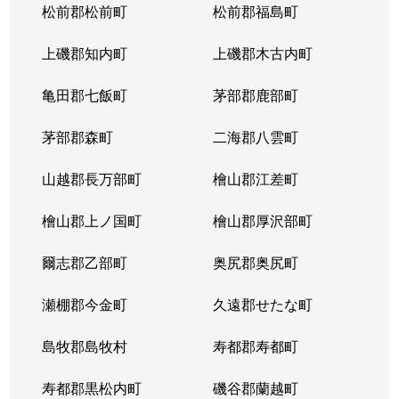
松前郡松前町
松前郡福島町
上磯郡知内町
上磯郡木古内町
亀田郡七飯町
茅部郡鹿部町
茅部郡森町
二海郡八雲町
山越郡長万部町
檜山郡江差町
檜山郡上ノ国町
檜山郡厚沢部町
爾志郡乙部町
奥尻郡奥尻町
瀬棚郡今金町
久遠郡せたな町
島牧郡島牧村
寿都郡寿都町
寿都郡黒松内町
磯谷郡蘭越町