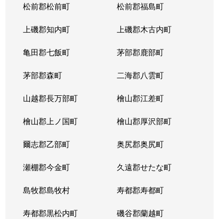
松前郡松前町
松前郡福島町
上磯郡知内町
上磯郡木古内町
亀田郡七飯町
茅部郡鹿部町
茅部郡森町
二海郡八雲町
山越郡長万部町
檜山郡江差町
檜山郡上ノ国町
檜山郡厚沢部町
爾志郡乙部町
奥尻郡奥尻町
瀬棚郡今金町
久遠郡せたな町
島牧郡島牧村
寿都郡寿都町
寿都郡黒松内町
磯谷郡蘭越町