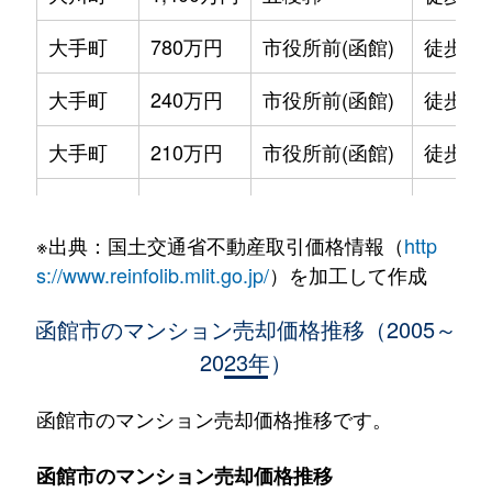
大手町
780万円
市役所前(函館)
徒歩2
大手町
240万円
市役所前(函館)
徒歩2
大手町
210万円
市役所前(函館)
徒歩2
大手町
600万円
函館
徒歩9
※出典：国土交通省不動産取引価格情報（
http
大森町
330万円
松風町
徒歩5
s://www.reinfolib.mlit.go.jp/
）を加工して作成
海岸町
530万円
函館
徒歩16
函館市のマンション売却価格推移（2005～
2023年）
五稜郭町
2,400万円
五稜郭
徒歩45
五稜郭町
520万円
五稜郭
徒歩29
函館市のマンション売却価格推移です。
末広町
230万円
十字街
徒歩3
函館市のマンション売却価格推移