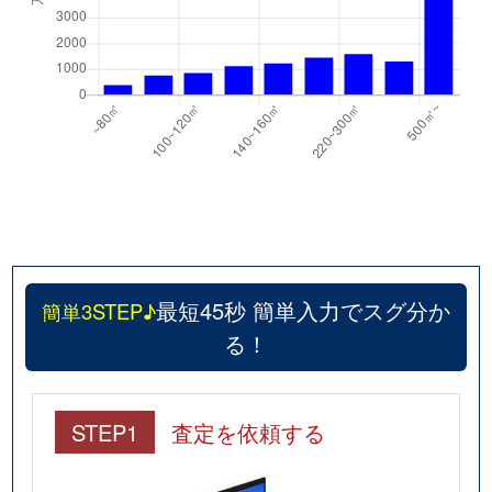
最短45秒 簡単入力でスグ分か
簡単3STEP♪
る！
STEP1
査定を依頼する