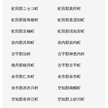
虻田郡ニセコ町
虻田郡真狩村
虻田郡留寿都村
虻田郡喜茂別町
虻田郡京極町
虻田郡倶知安町
岩内郡共和町
岩内郡岩内町
古宇郡泊村
古宇郡神恵内村
積丹郡積丹町
古平郡古平町
余市郡仁木町
余市郡余市町
余市郡赤井川村
空知郡南幌町
空知郡奈井江町
空知郡上砂川町