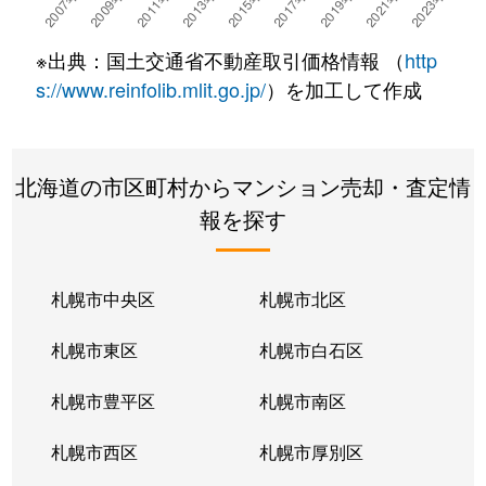
湯川町
780万円
湯の川温泉
徒歩4
※出典：国土交通省不動産取引価格情報 （
http
湯浜町
450万円
函館アリーナ前
徒歩15
s://www.reinfolib.mlit.go.jp/
）を加工して作成
吉川町
330万円
五稜郭
徒歩16
北海道の市区町村からマンション売却・査定情
若松町
630万円
函館駅前
徒歩6
報を探す
札幌市中央区
札幌市北区
札幌市東区
札幌市白石区
札幌市豊平区
札幌市南区
札幌市西区
札幌市厚別区