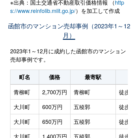
※出典：国土交通省不動産取引価格情報 （
http
s://www.reinfolib.mlit.go.jp/
）を加工して作成
函館市のマンション売却事例（2023年1～12
月）
2023年1～12月に成約した函館市のマンション
売却事例です。
町名
価格
最寄駅
駅
青柳町
2,700万円
青柳町
徒歩0
大川町
600万円
五稜郭
徒歩14
大川町
650万円
五稜郭
徒歩13
大川町
1,400万円
五稜郭
徒歩7