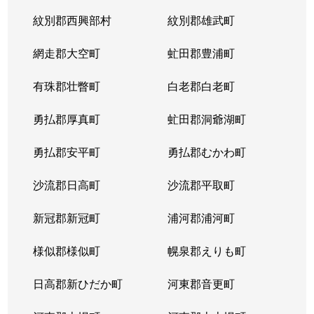
紋別郡西興部村
紋別郡雄武町
網走郡大空町
虻田郡豊浦町
有珠郡壮瞥町
白老郡白老町
勇払郡厚真町
虻田郡洞爺湖町
勇払郡安平町
勇払郡むかわ町
沙流郡日高町
沙流郡平取町
新冠郡新冠町
浦河郡浦河町
様似郡様似町
幌泉郡えりも町
日高郡新ひだか町
河東郡音更町