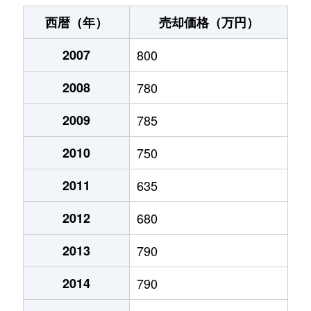
末広町
240万円
十字街
徒歩3
西暦（年）
売却価格（万円）
千代台町
3,100万円
五稜郭公園前
徒歩4
2007
800
千代台町
2,400万円
函館
徒歩45
2008
780
富岡町
1,700万円
五稜郭
徒歩45
2009
785
富岡町
590万円
五稜郭
徒歩28
2010
750
中道
1,700万円
五稜郭
徒歩45
2011
635
2012
680
深堀町
1,400万円
競馬場前(函館)
徒歩8
2013
790
深堀町
480万円
五稜郭
徒歩1時
2014
790
船見町
2,000万円
末広町(函館)
徒歩7