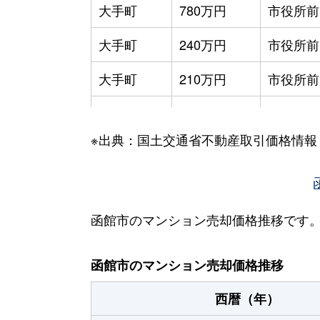
大手町
780万円
市役所前
大手町
240万円
市役所前
大手町
210万円
市役所前
大手町
600万円
函館
※出典：国土交通省不動産取引価格情報
大森町
330万円
松風町
海岸町
530万円
函館
五稜郭町
2,400万円
五稜郭
函館市のマンション売却価格推移です
五稜郭町
520万円
五稜郭
函館市のマンション売却価格推移
末広町
230万円
十字街
西暦（年）
末広町
240万円
十字街