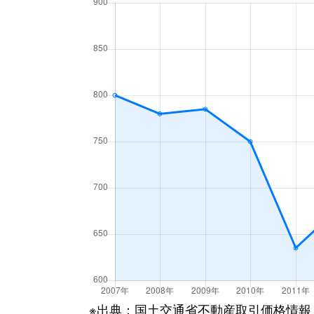
梁川町
3,500万円
函館
梁川町
1,600万円
函館
湯川町
600万円
函館
湯川町
980万円
函館
湯川町
1,700万円
湯の川
湯川町
530万円
湯の川
湯川町
520万円
湯の川
湯川町
1,300万円
湯の川
湯川町
790万円
湯の川
※出典：国土交通省不動産取引価格情報
湯川町
780万円
湯の川温