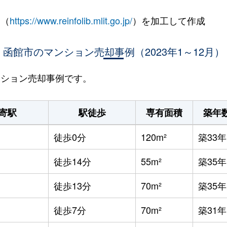
 （
https://www.reinfolib.mlit.go.jp/
）を加工して作成
函館市のマンション売却事例（2023年1～12月）
マンション売却事例です。
寄駅
駅徒歩
専有面積
築年
徒歩0分
120m²
築33年
徒歩14分
55m²
築35年
徒歩13分
70m²
築35年
徒歩7分
70m²
築31年