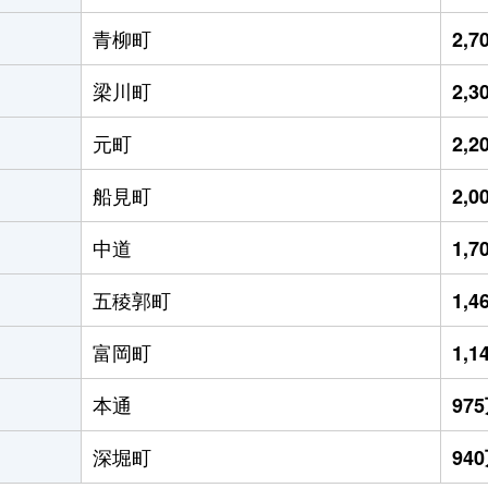
青柳町
2,
梁川町
2,
元町
2,
船見町
2,
中道
1,
五稜郭町
1,
富岡町
1,
本通
97
深堀町
94