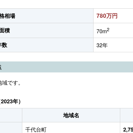
780万円
格相場
2
面積
70m
年数
32年
域
地域です。
023年）
地域名
千代台町
2,