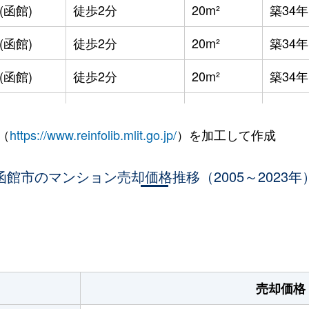
(函館)
徒歩2分
20m²
築34年
(函館)
徒歩2分
20m²
築34年
(函館)
徒歩2分
20m²
築34年
徒歩9分
20m²
築34年
（
https://www.reinfolib.mlit.go.jp/
）を加工して作成
徒歩5分
20m²
築32年
函館市のマンション売却価格推移（2005～2023年
徒歩16分
65m²
築37年
徒歩45分
100m²
築20年
。
徒歩29分
65m²
築37年
徒歩3分
20m²
築32年
売却価格
徒歩3分
20m²
築32年