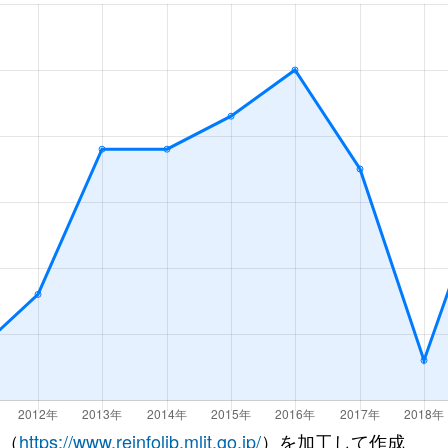
徒歩45分
85m²
築8年
徒歩45分
75m²
築21年
徒歩1時間15分
60m²
築31年
徒歩1時間15分
55m²
築31年
徒歩4分
70m²
築9年
徒歩5分
45m²
築32年
徒歩12分
35m²
築31年
徒歩3分
65m²
築33年
徒歩6分
75m²
築35年
 （
https://www.reinfolib.mlit.go.jp/
）を加工して作成
泉
徒歩4分
70m²
築37年