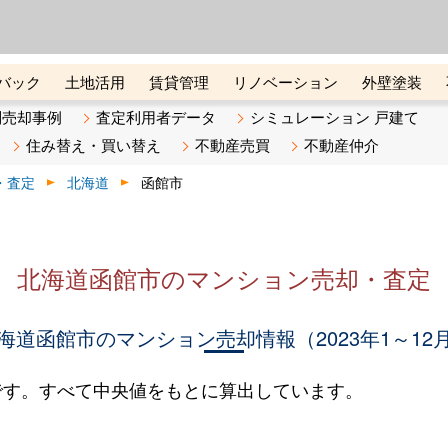
ーズ株式会社（東証グロース上
初めての方へ
ビスです 証券コード：4445
バック
土地活用
賃貸管理
リノベーション
外壁塗装
ライン講座
リビンマガジンBiz
不動産売却ご相談デスク
別売却事例
査定利用者データ
シミュレーション 戸建て
住み替え・買い替え
不動産売買
不動産仲介
・査定
北海道
函館市
北海道函館市のマンション売却・査定
海道函館市のマンション売却情報（2023年1～12
です。すべて中央値をもとに算出しています。