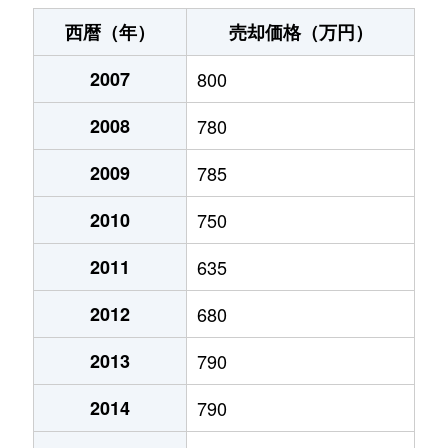
末広町
240万円
十字街
徒歩3
西暦（年）
売却価格（万円）
千代台町
3,100万円
五稜郭公園前
徒歩4
2007
800
千代台町
2,400万円
函館
徒歩45
2008
780
富岡町
1,700万円
五稜郭
徒歩45
2009
785
富岡町
590万円
五稜郭
徒歩28
2010
750
中道
1,700万円
五稜郭
徒歩45
2011
635
2012
680
深堀町
1,400万円
競馬場前(函館)
徒歩8
2013
790
深堀町
480万円
五稜郭
徒歩1時
2014
790
船見町
2,000万円
末広町(函館)
徒歩7