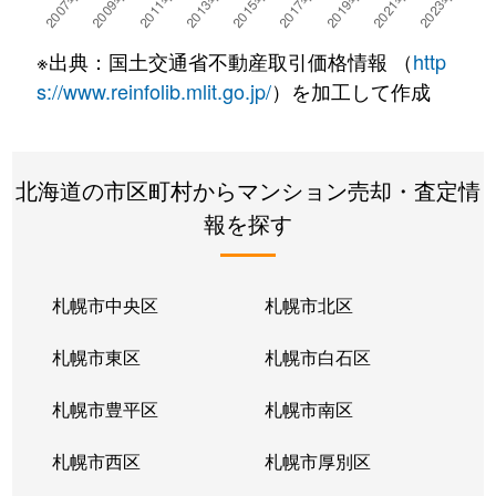
湯川町
780万円
湯の川温泉
徒歩4
※出典：国土交通省不動産取引価格情報 （
http
湯浜町
450万円
函館アリーナ前
徒歩15
s://www.reinfolib.mlit.go.jp/
）を加工して作成
吉川町
330万円
五稜郭
徒歩16
北海道の市区町村からマンション売却・査定情
若松町
630万円
函館駅前
徒歩6
報を探す
札幌市中央区
札幌市北区
札幌市東区
札幌市白石区
札幌市豊平区
札幌市南区
札幌市西区
札幌市厚別区