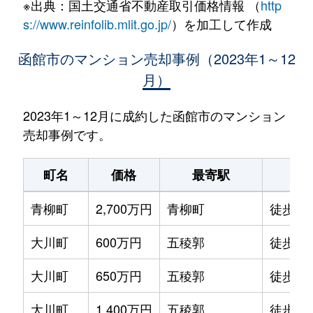
※出典：国土交通省不動産取引価格情報 （
http
s://www.reinfolib.mlit.go.jp/
）を加工して作成
函館市のマンション売却事例（2023年1～12
月）
2023年1～12月に成約した函館市のマンション
売却事例です。
町名
価格
最寄駅
駅
青柳町
2,700万円
青柳町
徒歩0
大川町
600万円
五稜郭
徒歩14
大川町
650万円
五稜郭
徒歩13
大川町
1,400万円
五稜郭
徒歩7