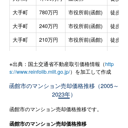
大手町
780万円
市役所前(函館)
徒歩2
大手町
240万円
市役所前(函館)
徒歩2
大手町
210万円
市役所前(函館)
徒歩2
大手町
600万円
函館
徒歩9
※出典：国土交通省不動産取引価格情報（
http
大森町
330万円
松風町
徒歩5
s://www.reinfolib.mlit.go.jp/
）を加工して作成
海岸町
530万円
函館
徒歩16
函館市のマンション売却価格推移（2005～
2023年）
五稜郭町
2,400万円
五稜郭
徒歩45
五稜郭町
520万円
五稜郭
徒歩29
函館市のマンション売却価格推移です。
末広町
230万円
十字街
徒歩3
函館市のマンション売却価格推移