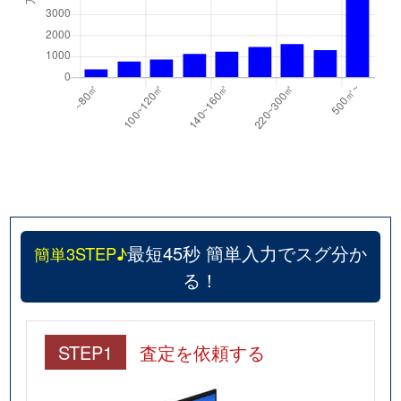
最短45秒 簡単入力でスグ分か
簡単3STEP♪
る！
STEP1
査定を依頼する