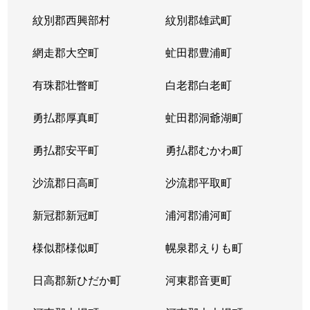
紋別郡西興部村
紋別郡雄武町
網走郡大空町
虻田郡豊浦町
有珠郡壮瞥町
白老郡白老町
勇払郡厚真町
虻田郡洞爺湖町
勇払郡安平町
勇払郡むかわ町
沙流郡日高町
沙流郡平取町
新冠郡新冠町
浦河郡浦河町
様似郡様似町
幌泉郡えりも町
日高郡新ひだか町
河東郡音更町