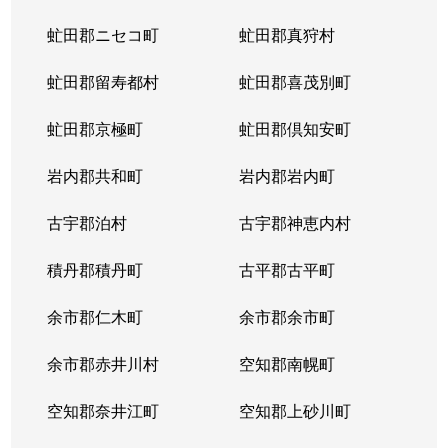
虻田郡ニセコ町
虻田郡真狩村
虻田郡留寿都村
虻田郡喜茂別町
虻田郡京極町
虻田郡倶知安町
岩内郡共和町
岩内郡岩内町
古宇郡泊村
古宇郡神恵内村
積丹郡積丹町
古平郡古平町
余市郡仁木町
余市郡余市町
余市郡赤井川村
空知郡南幌町
空知郡奈井江町
空知郡上砂川町