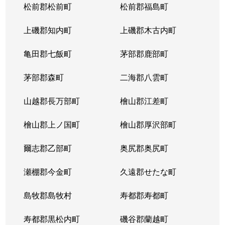
松前郡松前町
松前郡福島町
上磯郡知内町
上磯郡木古内町
亀田郡七飯町
茅部郡鹿部町
茅部郡森町
二海郡八雲町
山越郡長万部町
檜山郡江差町
檜山郡上ノ国町
檜山郡厚沢部町
爾志郡乙部町
奥尻郡奥尻町
瀬棚郡今金町
久遠郡せたな町
島牧郡島牧村
寿都郡寿都町
寿都郡黒松内町
磯谷郡蘭越町