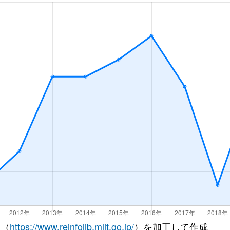
徒歩45分
85m²
築8年
徒歩45分
75m²
築21年
徒歩1時間15分
60m²
築31年
徒歩1時間15分
55m²
築31年
徒歩4分
70m²
築9年
徒歩5分
45m²
築32年
徒歩12分
35m²
築31年
徒歩3分
65m²
築33年
徒歩6分
75m²
築35年
 （
https://www.reinfolib.mlit.go.jp/
）を加工して作成
泉
徒歩4分
70m²
築37年