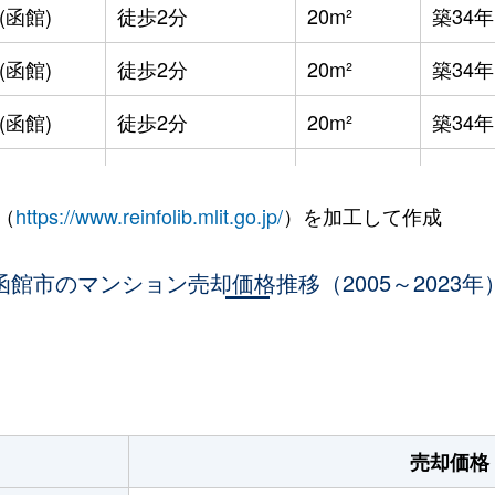
(函館)
徒歩2分
20m²
築34年
(函館)
徒歩2分
20m²
築34年
(函館)
徒歩2分
20m²
築34年
徒歩9分
20m²
築34年
（
https://www.reinfolib.mlit.go.jp/
）を加工して作成
徒歩5分
20m²
築32年
函館市のマンション売却価格推移（2005～2023年
徒歩16分
65m²
築37年
徒歩45分
100m²
築20年
。
徒歩29分
65m²
築37年
徒歩3分
20m²
築32年
売却価格
徒歩3分
20m²
築32年