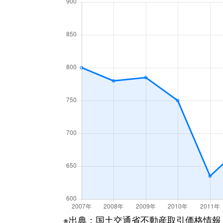
梁川町
3,500万円
函館
梁川町
1,600万円
函館
湯川町
600万円
函館
湯川町
980万円
函館
湯川町
1,700万円
湯の川
湯川町
530万円
湯の川
湯川町
520万円
湯の川
湯川町
1,300万円
湯の川
湯川町
790万円
湯の川
※出典：国土交通省不動産取引価格情報
湯川町
780万円
湯の川温