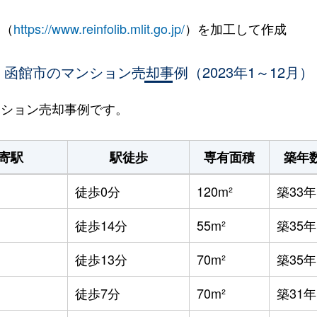
 （
https://www.reinfolib.mlit.go.jp/
）を加工して作成
函館市のマンション売却事例（2023年1～12月）
マンション売却事例です。
寄駅
駅徒歩
専有面積
築年
徒歩0分
120m²
築33年
徒歩14分
55m²
築35年
徒歩13分
70m²
築35年
徒歩7分
70m²
築31年