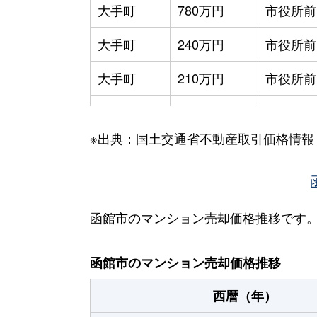
大手町
780万円
市役所前
大手町
240万円
市役所前
大手町
210万円
市役所前
大手町
600万円
函館
※出典：国土交通省不動産取引価格情報
大森町
330万円
松風町
海岸町
530万円
函館
五稜郭町
2,400万円
五稜郭
函館市のマンション売却価格推移です
五稜郭町
520万円
五稜郭
函館市のマンション売却価格推移
末広町
230万円
十字街
西暦（年）
末広町
240万円
十字街