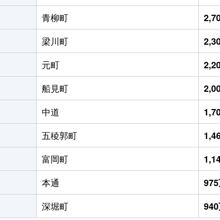
青柳町
2,
梁川町
2,
元町
2,
船見町
2,
中道
1,
五稜郭町
1,
富岡町
1,
本通
97
深堀町
94