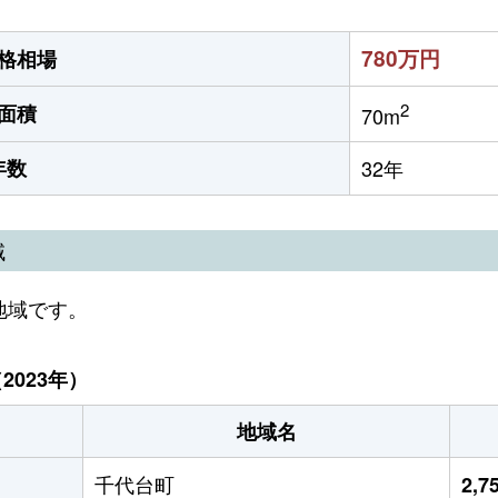
780万円
格相場
2
面積
70m
年数
32年
域
地域です。
023年）
地域名
千代台町
2,