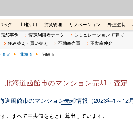
ーズ株式会社（東証グロース上
初めての方へ
ビスです 証券コード：4445
バック
土地活用
賃貸管理
リノベーション
外壁塗装
ライン講座
リビンマガジンBiz
不動産売却ご相談デスク
別売却事例
査定利用者データ
シミュレーション 戸建て
住み替え・買い替え
不動産売買
不動産仲介
・査定
北海道
函館市
北海道函館市のマンション売却・査定
海道函館市のマンション売却情報（2023年1～12
です。すべて中央値をもとに算出しています。