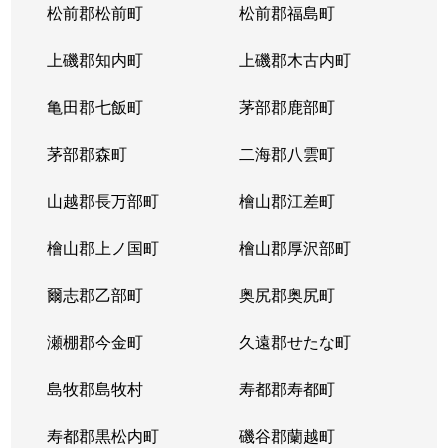
松前郡松前町
松前郡福島町
上磯郡知内町
上磯郡木古内町
亀田郡七飯町
茅部郡鹿部町
茅部郡森町
二海郡八雲町
山越郡長万部町
檜山郡江差町
檜山郡上ノ国町
檜山郡厚沢部町
爾志郡乙部町
奥尻郡奥尻町
瀬棚郡今金町
久遠郡せたな町
島牧郡島牧村
寿都郡寿都町
寿都郡黒松内町
磯谷郡蘭越町