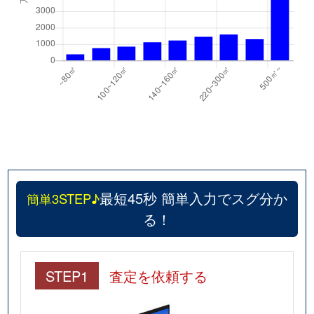
最短45秒 簡単入力でスグ分か
簡単3STEP♪
る！
STEP1
査定を依頼する