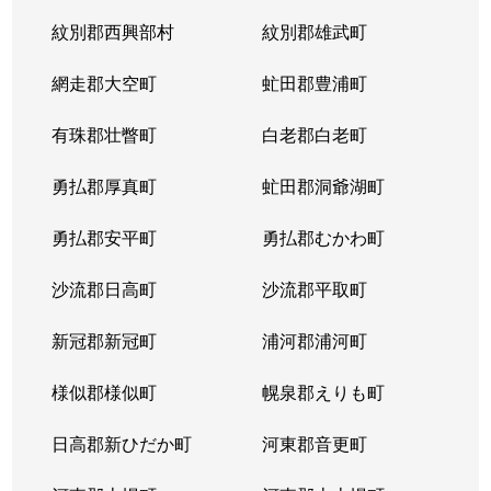
紋別郡西興部村
紋別郡雄武町
網走郡大空町
虻田郡豊浦町
有珠郡壮瞥町
白老郡白老町
勇払郡厚真町
虻田郡洞爺湖町
勇払郡安平町
勇払郡むかわ町
沙流郡日高町
沙流郡平取町
新冠郡新冠町
浦河郡浦河町
様似郡様似町
幌泉郡えりも町
日高郡新ひだか町
河東郡音更町