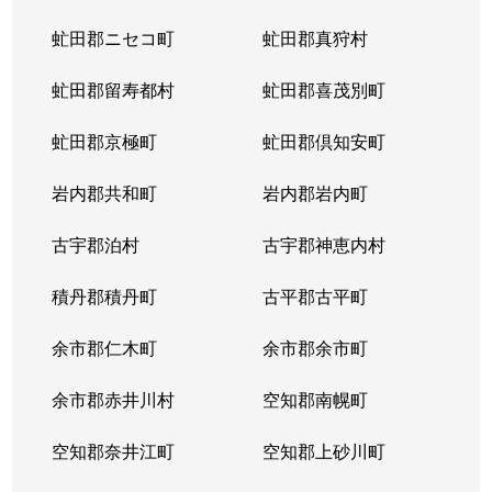
虻田郡ニセコ町
虻田郡真狩村
虻田郡留寿都村
虻田郡喜茂別町
虻田郡京極町
虻田郡倶知安町
岩内郡共和町
岩内郡岩内町
古宇郡泊村
古宇郡神恵内村
積丹郡積丹町
古平郡古平町
余市郡仁木町
余市郡余市町
余市郡赤井川村
空知郡南幌町
空知郡奈井江町
空知郡上砂川町