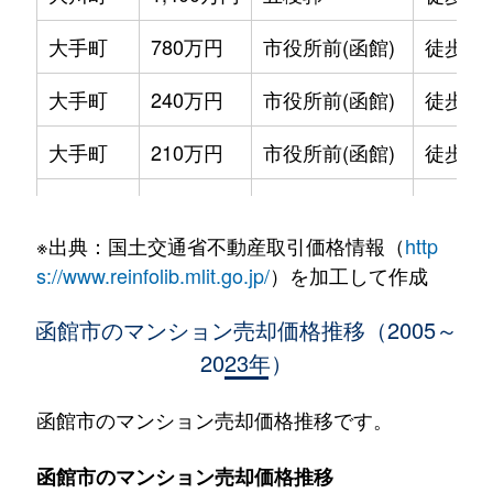
大手町
780万円
市役所前(函館)
徒歩2
大手町
240万円
市役所前(函館)
徒歩2
大手町
210万円
市役所前(函館)
徒歩2
大手町
600万円
函館
徒歩9
※出典：国土交通省不動産取引価格情報（
http
大森町
330万円
松風町
徒歩5
s://www.reinfolib.mlit.go.jp/
）を加工して作成
海岸町
530万円
函館
徒歩16
函館市のマンション売却価格推移（2005～
2023年）
五稜郭町
2,400万円
五稜郭
徒歩45
五稜郭町
520万円
五稜郭
徒歩29
函館市のマンション売却価格推移です。
末広町
230万円
十字街
徒歩3
函館市のマンション売却価格推移