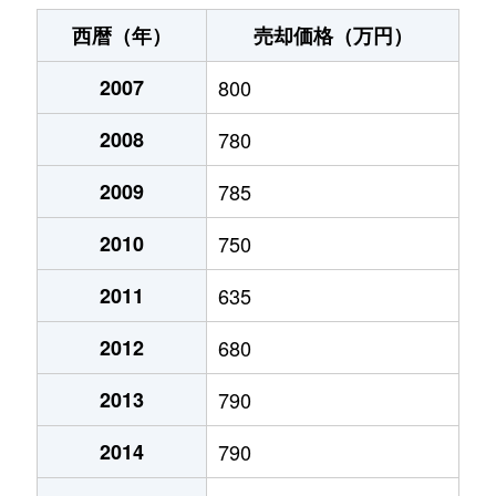
末広町
240万円
十字街
徒歩3
西暦（年）
売却価格（万円）
千代台町
3,100万円
五稜郭公園前
徒歩4
2007
800
千代台町
2,400万円
函館
徒歩45
2008
780
富岡町
1,700万円
五稜郭
徒歩45
2009
785
富岡町
590万円
五稜郭
徒歩28
2010
750
中道
1,700万円
五稜郭
徒歩45
2011
635
2012
680
深堀町
1,400万円
競馬場前(函館)
徒歩8
2013
790
深堀町
480万円
五稜郭
徒歩1時
2014
790
船見町
2,000万円
末広町(函館)
徒歩7