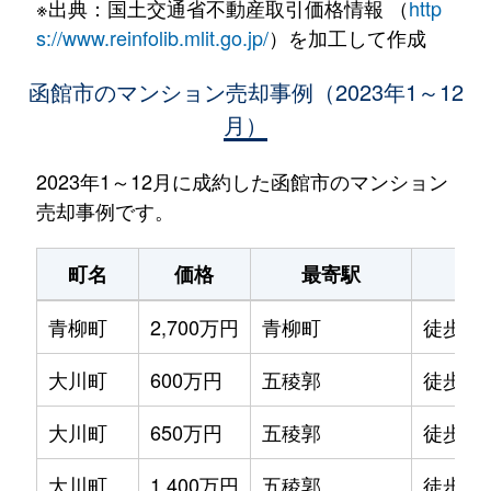
※出典：国土交通省不動産取引価格情報 （
http
s://www.reinfolib.mlit.go.jp/
）を加工して作成
函館市のマンション売却事例（2023年1～12
月）
2023年1～12月に成約した函館市のマンション
売却事例です。
町名
価格
最寄駅
駅
青柳町
2,700万円
青柳町
徒歩0
大川町
600万円
五稜郭
徒歩14
大川町
650万円
五稜郭
徒歩13
大川町
1,400万円
五稜郭
徒歩7