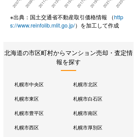
湯川町
780万円
湯の川温泉
徒歩4
※出典：国土交通省不動産取引価格情報 （
http
湯浜町
450万円
函館アリーナ前
徒歩15
s://www.reinfolib.mlit.go.jp/
）を加工して作成
吉川町
330万円
五稜郭
徒歩16
北海道の市区町村からマンション売却・査定情
若松町
630万円
函館駅前
徒歩6
報を探す
札幌市中央区
札幌市北区
札幌市東区
札幌市白石区
札幌市豊平区
札幌市南区
札幌市西区
札幌市厚別区