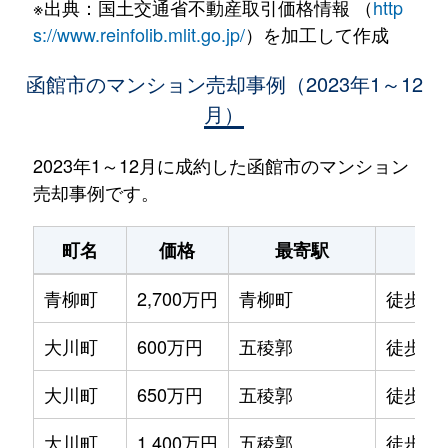
※出典：国土交通省不動産取引価格情報 （
http
s://www.reinfolib.mlit.go.jp/
）を加工して作成
函館市のマンション売却事例（2023年1～12
月）
2023年1～12月に成約した函館市のマンション
売却事例です。
町名
価格
最寄駅
駅
青柳町
2,700万円
青柳町
徒歩0
大川町
600万円
五稜郭
徒歩14
大川町
650万円
五稜郭
徒歩13
大川町
1,400万円
五稜郭
徒歩7