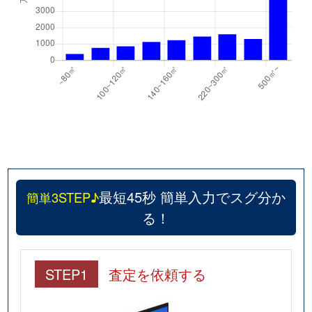
最短45秒 簡単入力でスグ分か
簡単3STEP♪
る！
STEP1
査定を依頼する