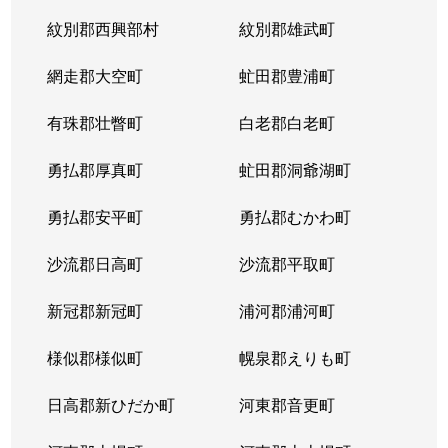
紋別郡西興部村
紋別郡雄武町
網走郡大空町
虻田郡豊浦町
有珠郡壮瞥町
白老郡白老町
勇払郡厚真町
虻田郡洞爺湖町
勇払郡安平町
勇払郡むかわ町
沙流郡日高町
沙流郡平取町
新冠郡新冠町
浦河郡浦河町
様似郡様似町
幌泉郡えりも町
日高郡新ひだか町
河東郡音更町