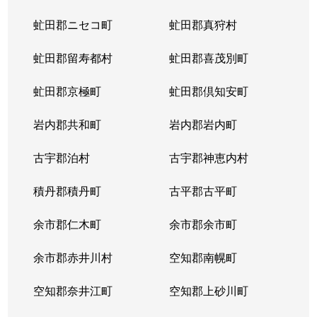
虻田郡ニセコ町
虻田郡真狩村
虻田郡留寿都村
虻田郡喜茂別町
虻田郡京極町
虻田郡倶知安町
岩内郡共和町
岩内郡岩内町
古宇郡泊村
古宇郡神恵内村
積丹郡積丹町
古平郡古平町
余市郡仁木町
余市郡余市町
余市郡赤井川村
空知郡南幌町
空知郡奈井江町
空知郡上砂川町