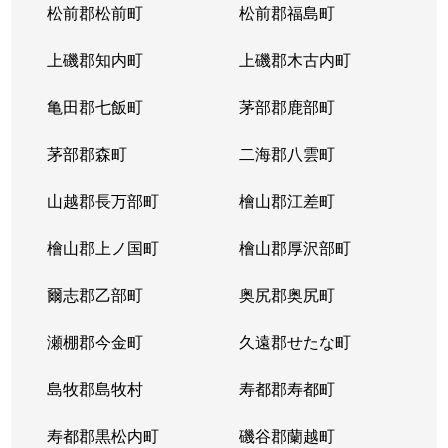
松前郡松前町
松前郡福島町
上磯郡知内町
上磯郡木古内町
亀田郡七飯町
茅部郡鹿部町
茅部郡森町
二海郡八雲町
山越郡長万部町
檜山郡江差町
檜山郡上ノ国町
檜山郡厚沢部町
爾志郡乙部町
奥尻郡奥尻町
瀬棚郡今金町
久遠郡せたな町
島牧郡島牧村
寿都郡寿都町
寿都郡黒松内町
磯谷郡蘭越町