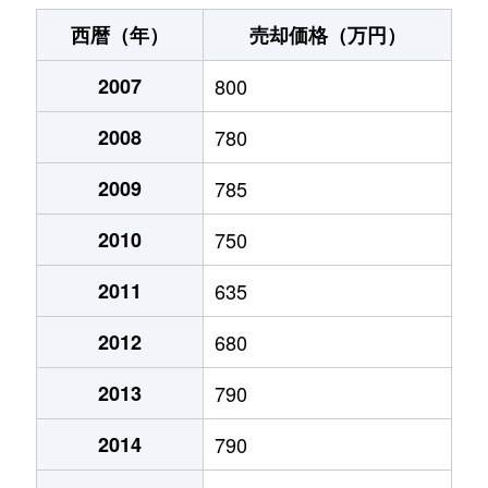
末広町
240万円
十字街
徒歩3
西暦（年）
売却価格（万円）
千代台町
3,100万円
五稜郭公園前
徒歩4
2007
800
千代台町
2,400万円
函館
徒歩45
2008
780
富岡町
1,700万円
五稜郭
徒歩45
2009
785
富岡町
590万円
五稜郭
徒歩28
2010
750
中道
1,700万円
五稜郭
徒歩45
2011
635
2012
680
深堀町
1,400万円
競馬場前(函館)
徒歩8
2013
790
深堀町
480万円
五稜郭
徒歩1時
2014
790
船見町
2,000万円
末広町(函館)
徒歩7