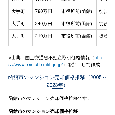
大手町
780万円
市役所前(函館)
徒歩2
大手町
240万円
市役所前(函館)
徒歩2
大手町
210万円
市役所前(函館)
徒歩2
大手町
600万円
函館
徒歩9
※出典：国土交通省不動産取引価格情報（
http
大森町
330万円
松風町
徒歩5
s://www.reinfolib.mlit.go.jp/
）を加工して作成
海岸町
530万円
函館
徒歩16
函館市のマンション売却価格推移（2005～
2023年）
五稜郭町
2,400万円
五稜郭
徒歩45
五稜郭町
520万円
五稜郭
徒歩29
函館市のマンション売却価格推移です。
末広町
230万円
十字街
徒歩3
函館市のマンション売却価格推移