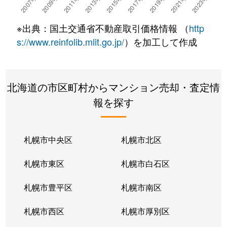
湯川町
780万円
湯の川温泉
徒歩4
※出典：国土交通省不動産取引価格情報 （
http
湯浜町
450万円
函館アリーナ前
徒歩15
s://www.reinfolib.mlit.go.jp/
）を加工して作成
吉川町
330万円
五稜郭
徒歩16
北海道の市区町村からマンション売却・査定情
若松町
630万円
函館駅前
徒歩6
報を探す
札幌市中央区
札幌市北区
札幌市東区
札幌市白石区
札幌市豊平区
札幌市南区
札幌市西区
札幌市厚別区