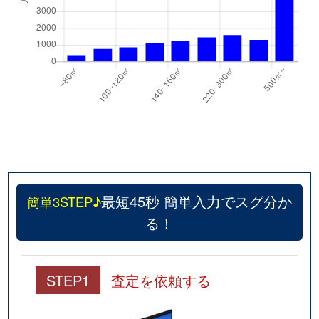
最短45秒 簡単入力でスグ分か
簡単3STEP♪
る！
STEP1
査定を依頼する