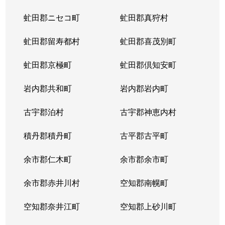
虻田郡ニセコ町
虻田郡真狩村
虻田郡留寿都村
虻田郡喜茂別町
虻田郡京極町
虻田郡倶知安町
岩内郡共和町
岩内郡岩内町
古宇郡泊村
古宇郡神恵内村
積丹郡積丹町
古平郡古平町
余市郡仁木町
余市郡余市町
余市郡赤井川村
空知郡南幌町
空知郡奈井江町
空知郡上砂川町