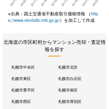
湯川町
780万円
湯の川温泉
徒歩4
※出典：国土交通省不動産取引価格情報 （
http
湯浜町
450万円
函館アリーナ前
徒歩15
s://www.reinfolib.mlit.go.jp/
）を加工して作成
吉川町
330万円
五稜郭
徒歩16
北海道の市区町村からマンション売却・査定情
若松町
630万円
函館駅前
徒歩6
報を探す
札幌市中央区
札幌市北区
札幌市東区
札幌市白石区
札幌市豊平区
札幌市南区
札幌市西区
札幌市厚別区