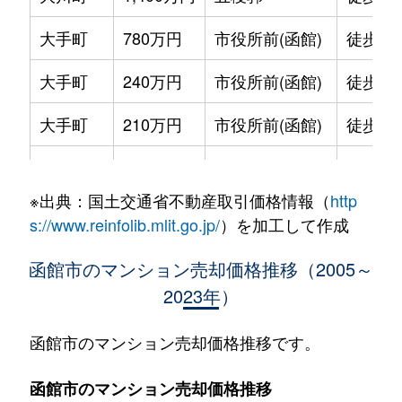
大手町
780万円
市役所前(函館)
徒歩2
大手町
240万円
市役所前(函館)
徒歩2
大手町
210万円
市役所前(函館)
徒歩2
大手町
600万円
函館
徒歩9
※出典：国土交通省不動産取引価格情報（
http
大森町
330万円
松風町
徒歩5
s://www.reinfolib.mlit.go.jp/
）を加工して作成
海岸町
530万円
函館
徒歩16
函館市のマンション売却価格推移（2005～
2023年）
五稜郭町
2,400万円
五稜郭
徒歩45
五稜郭町
520万円
五稜郭
徒歩29
函館市のマンション売却価格推移です。
末広町
230万円
十字街
徒歩3
函館市のマンション売却価格推移