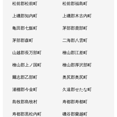
松前郡松前町
松前郡福島町
上磯郡知内町
上磯郡木古内町
亀田郡七飯町
茅部郡鹿部町
茅部郡森町
二海郡八雲町
山越郡長万部町
檜山郡江差町
檜山郡上ノ国町
檜山郡厚沢部町
爾志郡乙部町
奥尻郡奥尻町
瀬棚郡今金町
久遠郡せたな町
島牧郡島牧村
寿都郡寿都町
寿都郡黒松内町
磯谷郡蘭越町