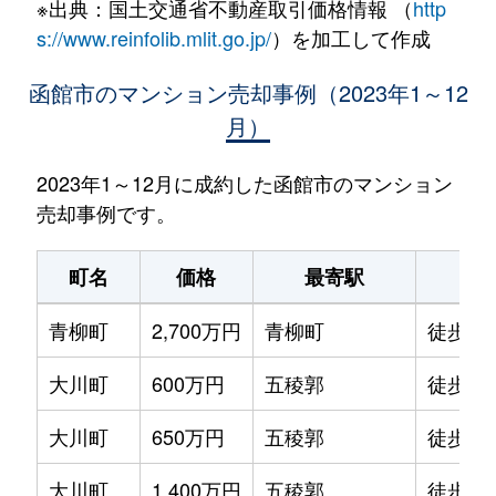
※出典：国土交通省不動産取引価格情報 （
http
s://www.reinfolib.mlit.go.jp/
）を加工して作成
函館市のマンション売却事例（2023年1～12
月）
2023年1～12月に成約した函館市のマンション
売却事例です。
町名
価格
最寄駅
駅
青柳町
2,700万円
青柳町
徒歩0
大川町
600万円
五稜郭
徒歩14
大川町
650万円
五稜郭
徒歩13
大川町
1,400万円
五稜郭
徒歩7