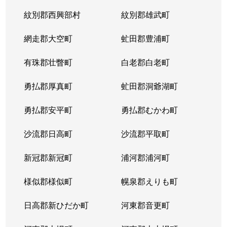
紋別郡西興部村
紋別郡雄武町
網走郡大空町
虻田郡豊浦町
有珠郡壮瞥町
白老郡白老町
勇払郡厚真町
虻田郡洞爺湖町
勇払郡安平町
勇払郡むかわ町
沙流郡日高町
沙流郡平取町
新冠郡新冠町
浦河郡浦河町
様似郡様似町
幌泉郡えりも町
日高郡新ひだか町
河東郡音更町