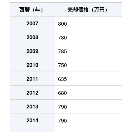
末広町
240万円
十字街
徒歩3
西暦（年）
売却価格（万円）
千代台町
3,100万円
五稜郭公園前
徒歩4
2007
800
千代台町
2,400万円
函館
徒歩45
2008
780
富岡町
1,700万円
五稜郭
徒歩45
2009
785
富岡町
590万円
五稜郭
徒歩28
2010
750
中道
1,700万円
五稜郭
徒歩45
2011
635
2012
680
深堀町
1,400万円
競馬場前(函館)
徒歩8
2013
790
深堀町
480万円
五稜郭
徒歩1時
2014
790
船見町
2,000万円
末広町(函館)
徒歩7