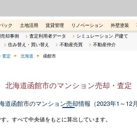
ーズ株式会社（東証グロース上
初めての方へ
ビスです 証券コード：4445
バック
土地活用
賃貸管理
リノベーション
外壁塗装
ライン講座
リビンマガジンBiz
不動産売却ご相談デスク
別売却事例
査定利用者データ
シミュレーション 戸建て
住み替え・買い替え
不動産売買
不動産仲介
・査定
北海道
函館市
北海道函館市のマンション売却・査定
海道函館市のマンション売却情報（2023年1～12
です。すべて中央値をもとに算出しています。