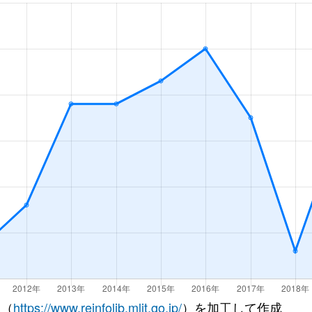
徒歩45分
85m²
築8年
徒歩45分
75m²
築21年
徒歩1時間15分
60m²
築31年
徒歩1時間15分
55m²
築31年
徒歩4分
70m²
築9年
徒歩5分
45m²
築32年
徒歩12分
35m²
築31年
徒歩3分
65m²
築33年
徒歩6分
75m²
築35年
 （
https://www.reinfolib.mlit.go.jp/
）を加工して作成
泉
徒歩4分
70m²
築37年