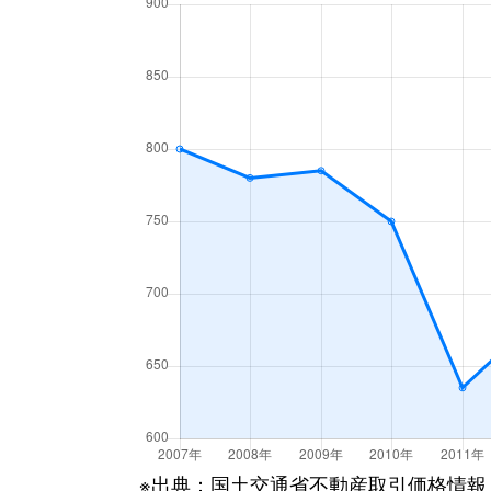
梁川町
3,500万円
函館
梁川町
1,600万円
函館
湯川町
600万円
函館
湯川町
980万円
函館
湯川町
1,700万円
湯の川
湯川町
530万円
湯の川
湯川町
520万円
湯の川
湯川町
1,300万円
湯の川
湯川町
790万円
湯の川
※出典：国土交通省不動産取引価格情報
湯川町
780万円
湯の川温