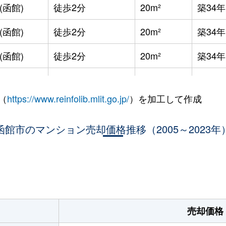
(函館)
徒歩2分
20m²
築34年
(函館)
徒歩2分
20m²
築34年
(函館)
徒歩2分
20m²
築34年
徒歩9分
20m²
築34年
（
https://www.reinfolib.mlit.go.jp/
）を加工して作成
徒歩5分
20m²
築32年
函館市のマンション売却価格推移（2005～2023年
徒歩16分
65m²
築37年
徒歩45分
100m²
築20年
。
徒歩29分
65m²
築37年
徒歩3分
20m²
築32年
売却価格
徒歩3分
20m²
築32年