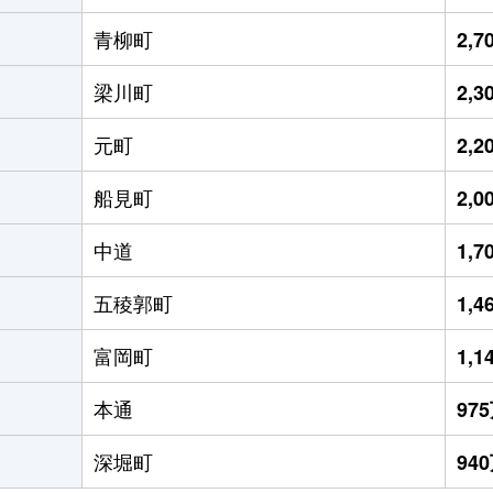
青柳町
2,
梁川町
2,
元町
2,
船見町
2,
中道
1,
五稜郭町
1,
富岡町
1,
本通
97
深堀町
94