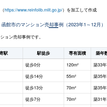
 （
https://www.reinfolib.mlit.go.jp/
）を加工して作成
函館市のマンション売却事例（2023年1～12月）
マンション売却事例です。
寄駅
駅徒歩
専有面積
築年
徒歩0分
120m²
築33年
徒歩14分
55m²
築35年
徒歩13分
70m²
築35年
徒歩7分
70m²
築31年