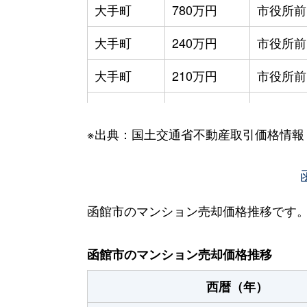
大手町
780万円
市役所前
大手町
240万円
市役所前
大手町
210万円
市役所前
大手町
600万円
函館
※出典：国土交通省不動産取引価格情報
大森町
330万円
松風町
海岸町
530万円
函館
五稜郭町
2,400万円
五稜郭
函館市のマンション売却価格推移です
五稜郭町
520万円
五稜郭
函館市のマンション売却価格推移
末広町
230万円
十字街
西暦（年）
末広町
240万円
十字街