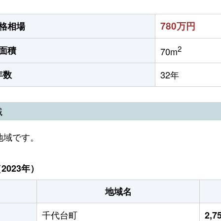
780万円
格相場
2
面積
70m
年数
32年
域
地域です。
023年）
地域名
千代台町
2,