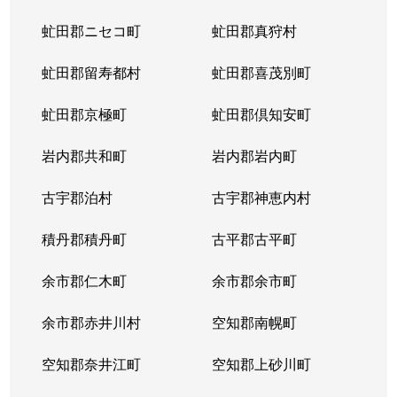
虻田郡ニセコ町
虻田郡真狩村
虻田郡留寿都村
虻田郡喜茂別町
虻田郡京極町
虻田郡倶知安町
岩内郡共和町
岩内郡岩内町
古宇郡泊村
古宇郡神恵内村
積丹郡積丹町
古平郡古平町
余市郡仁木町
余市郡余市町
余市郡赤井川村
空知郡南幌町
空知郡奈井江町
空知郡上砂川町