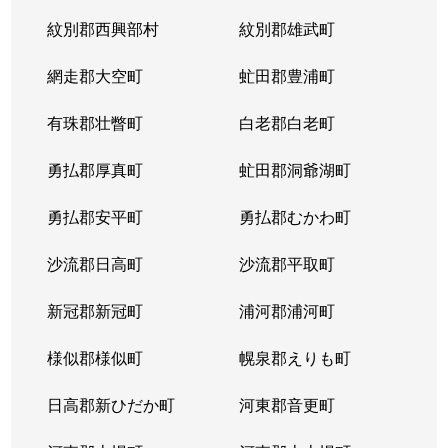
紋別郡西興部村
紋別郡雄武町
網走郡大空町
虻田郡豊浦町
有珠郡壮瞥町
白老郡白老町
勇払郡厚真町
虻田郡洞爺湖町
勇払郡安平町
勇払郡むかわ町
沙流郡日高町
沙流郡平取町
新冠郡新冠町
浦河郡浦河町
様似郡様似町
幌泉郡えりも町
日高郡新ひだか町
河東郡音更町