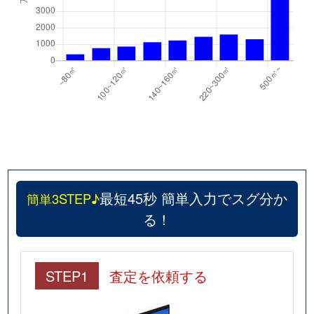
最短45秒 簡単入力でスグ分か
簡単3STEP♪
る！
STEP1
査定を依頼する