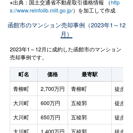
※出典：国土交通省不動産取引価格情報 （
http
s://www.reinfolib.mlit.go.jp/
）を加工して作成
函館市のマンション売却事例（2023年1～12
月）
2023年1～12月に成約した函館市のマンション
売却事例です。
町名
価格
最寄駅
駅
青柳町
2,700万円
青柳町
徒歩0
大川町
600万円
五稜郭
徒歩14
大川町
650万円
五稜郭
徒歩13
大川町
1,400万円
五稜郭
徒歩7