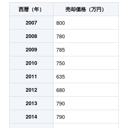
末広町
240万円
十字街
徒歩3
西暦（年）
売却価格（万円）
千代台町
3,100万円
五稜郭公園前
徒歩4
2007
800
千代台町
2,400万円
函館
徒歩45
2008
780
富岡町
1,700万円
五稜郭
徒歩45
2009
785
富岡町
590万円
五稜郭
徒歩28
2010
750
中道
1,700万円
五稜郭
徒歩45
2011
635
2012
680
深堀町
1,400万円
競馬場前(函館)
徒歩8
2013
790
深堀町
480万円
五稜郭
徒歩1時
2014
790
船見町
2,000万円
末広町(函館)
徒歩7