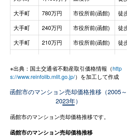
大手町
780万円
市役所前(函館)
徒歩2
大手町
240万円
市役所前(函館)
徒歩2
大手町
210万円
市役所前(函館)
徒歩2
大手町
600万円
函館
徒歩9
※出典：国土交通省不動産取引価格情報（
http
大森町
330万円
松風町
徒歩5
s://www.reinfolib.mlit.go.jp/
）を加工して作成
海岸町
530万円
函館
徒歩16
函館市のマンション売却価格推移（2005～
2023年）
五稜郭町
2,400万円
五稜郭
徒歩45
五稜郭町
520万円
五稜郭
徒歩29
函館市のマンション売却価格推移です。
末広町
230万円
十字街
徒歩3
函館市のマンション売却価格推移