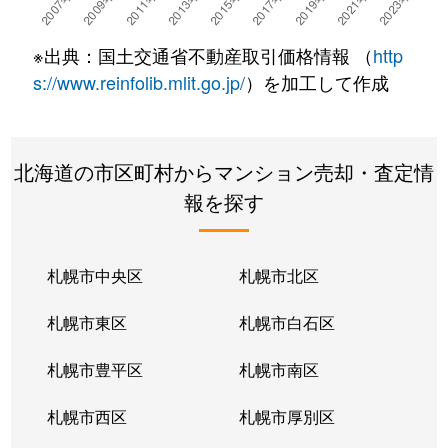
湯川町
780万円
湯の川温泉
徒歩4
※出典：国土交通省不動産取引価格情報 （
http
湯浜町
450万円
函館アリーナ前
徒歩15
s://www.reinfolib.mlit.go.jp/
）を加工して作成
吉川町
330万円
五稜郭
徒歩16
北海道の市区町村からマンション売却・査定情
若松町
630万円
函館駅前
徒歩6
報を探す
札幌市中央区
札幌市北区
札幌市東区
札幌市白石区
札幌市豊平区
札幌市南区
札幌市西区
札幌市厚別区