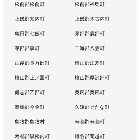
松前郡松前町
松前郡福島町
上磯郡知内町
上磯郡木古内町
亀田郡七飯町
茅部郡鹿部町
茅部郡森町
二海郡八雲町
山越郡長万部町
檜山郡江差町
檜山郡上ノ国町
檜山郡厚沢部町
爾志郡乙部町
奥尻郡奥尻町
瀬棚郡今金町
久遠郡せたな町
島牧郡島牧村
寿都郡寿都町
寿都郡黒松内町
磯谷郡蘭越町