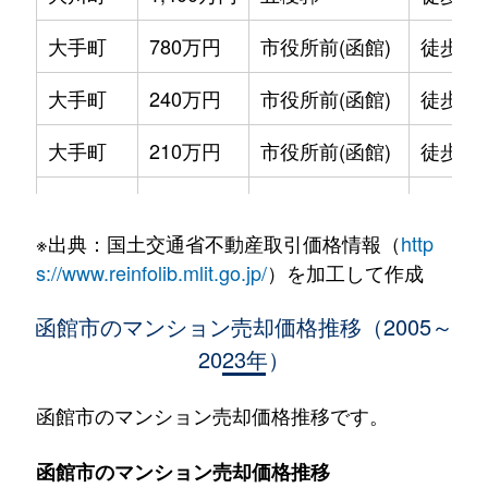
大手町
780万円
市役所前(函館)
徒歩2
大手町
240万円
市役所前(函館)
徒歩2
大手町
210万円
市役所前(函館)
徒歩2
大手町
600万円
函館
徒歩9
※出典：国土交通省不動産取引価格情報（
http
大森町
330万円
松風町
徒歩5
s://www.reinfolib.mlit.go.jp/
）を加工して作成
海岸町
530万円
函館
徒歩16
函館市のマンション売却価格推移（2005～
2023年）
五稜郭町
2,400万円
五稜郭
徒歩45
五稜郭町
520万円
五稜郭
徒歩29
函館市のマンション売却価格推移です。
末広町
230万円
十字街
徒歩3
函館市のマンション売却価格推移