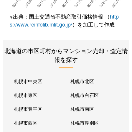
湯川町
780万円
湯の川温泉
徒歩4
※出典：国土交通省不動産取引価格情報 （
http
湯浜町
450万円
函館アリーナ前
徒歩15
s://www.reinfolib.mlit.go.jp/
）を加工して作成
吉川町
330万円
五稜郭
徒歩16
北海道の市区町村からマンション売却・査定情
若松町
630万円
函館駅前
徒歩6
報を探す
札幌市中央区
札幌市北区
札幌市東区
札幌市白石区
札幌市豊平区
札幌市南区
札幌市西区
札幌市厚別区