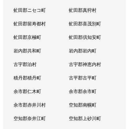
虻田郡ニセコ町
虻田郡真狩村
虻田郡留寿都村
虻田郡喜茂別町
虻田郡京極町
虻田郡倶知安町
岩内郡共和町
岩内郡岩内町
古宇郡泊村
古宇郡神恵内村
積丹郡積丹町
古平郡古平町
余市郡仁木町
余市郡余市町
余市郡赤井川村
空知郡南幌町
空知郡奈井江町
空知郡上砂川町