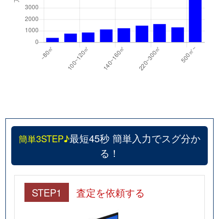
最短45秒 簡単入力でスグ分か
簡単3STEP♪
る！
STEP1
査定を依頼する