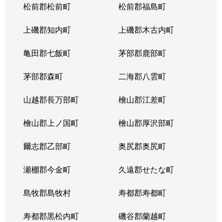
松前郡松前町
松前郡福島町
上磯郡知内町
上磯郡木古内町
亀田郡七飯町
茅部郡鹿部町
茅部郡森町
二海郡八雲町
山越郡長万部町
檜山郡江差町
檜山郡上ノ国町
檜山郡厚沢部町
爾志郡乙部町
奥尻郡奥尻町
瀬棚郡今金町
久遠郡せたな町
島牧郡島牧村
寿都郡寿都町
寿都郡黒松内町
磯谷郡蘭越町