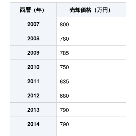
末広町
240万円
十字街
徒歩3
西暦（年）
売却価格（万円）
千代台町
3,100万円
五稜郭公園前
徒歩4
2007
800
千代台町
2,400万円
函館
徒歩45
2008
780
富岡町
1,700万円
五稜郭
徒歩45
2009
785
富岡町
590万円
五稜郭
徒歩28
2010
750
中道
1,700万円
五稜郭
徒歩45
2011
635
2012
680
深堀町
1,400万円
競馬場前(函館)
徒歩8
2013
790
深堀町
480万円
五稜郭
徒歩1時
2014
790
船見町
2,000万円
末広町(函館)
徒歩7