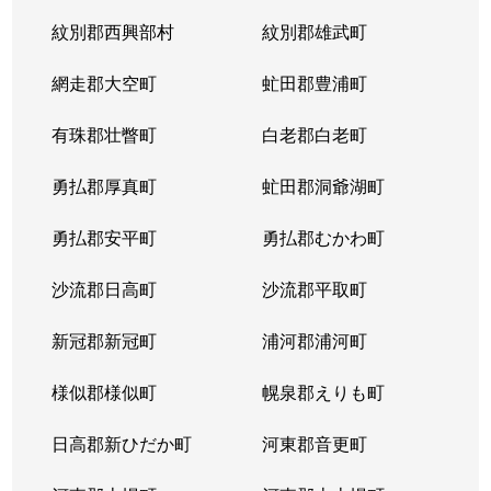
紋別郡西興部村
紋別郡雄武町
網走郡大空町
虻田郡豊浦町
有珠郡壮瞥町
白老郡白老町
勇払郡厚真町
虻田郡洞爺湖町
勇払郡安平町
勇払郡むかわ町
沙流郡日高町
沙流郡平取町
新冠郡新冠町
浦河郡浦河町
様似郡様似町
幌泉郡えりも町
日高郡新ひだか町
河東郡音更町