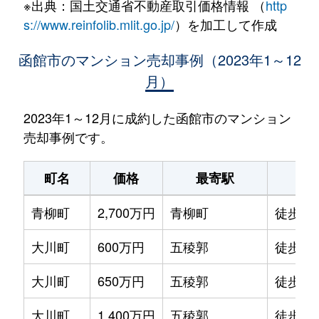
※出典：国土交通省不動産取引価格情報 （
http
s://www.reinfolib.mlit.go.jp/
）を加工して作成
函館市のマンション売却事例（2023年1～12
月）
2023年1～12月に成約した函館市のマンション
売却事例です。
町名
価格
最寄駅
駅
青柳町
2,700万円
青柳町
徒歩0
大川町
600万円
五稜郭
徒歩14
大川町
650万円
五稜郭
徒歩13
大川町
1,400万円
五稜郭
徒歩7