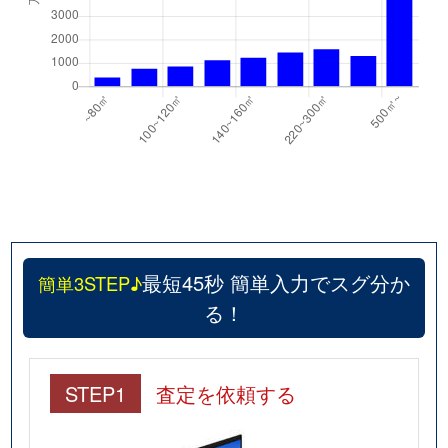
最短45秒 簡単入力でスグ分か
簡単3STEP♪
る！
STEP1
査定を依頼する