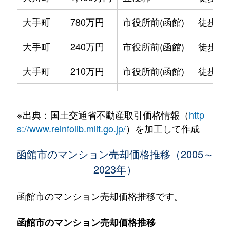
大手町
780万円
市役所前(函館)
徒歩2
大手町
240万円
市役所前(函館)
徒歩2
大手町
210万円
市役所前(函館)
徒歩2
大手町
600万円
函館
徒歩9
※出典：国土交通省不動産取引価格情報（
http
大森町
330万円
松風町
徒歩5
s://www.reinfolib.mlit.go.jp/
）を加工して作成
海岸町
530万円
函館
徒歩16
函館市のマンション売却価格推移（2005～
2023年）
五稜郭町
2,400万円
五稜郭
徒歩45
五稜郭町
520万円
五稜郭
徒歩29
函館市のマンション売却価格推移です。
末広町
230万円
十字街
徒歩3
函館市のマンション売却価格推移