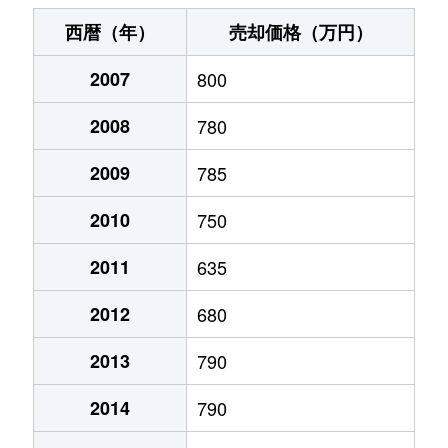
末広町
240万円
十字街
徒歩3
西暦（年）
売却価格（万円）
千代台町
3,100万円
五稜郭公園前
徒歩4
2007
800
千代台町
2,400万円
函館
徒歩45
2008
780
富岡町
1,700万円
五稜郭
徒歩45
2009
785
富岡町
590万円
五稜郭
徒歩28
2010
750
中道
1,700万円
五稜郭
徒歩45
2011
635
2012
680
深堀町
1,400万円
競馬場前(函館)
徒歩8
2013
790
深堀町
480万円
五稜郭
徒歩1時
2014
790
船見町
2,000万円
末広町(函館)
徒歩7