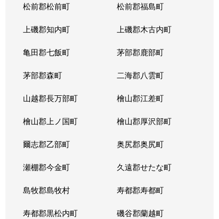
松前郡松前町
松前郡福島町
上磯郡知内町
上磯郡木古内町
亀田郡七飯町
茅部郡鹿部町
茅部郡森町
二海郡八雲町
山越郡長万部町
檜山郡江差町
檜山郡上ノ国町
檜山郡厚沢部町
爾志郡乙部町
奥尻郡奥尻町
瀬棚郡今金町
久遠郡せたな町
島牧郡島牧村
寿都郡寿都町
寿都郡黒松内町
磯谷郡蘭越町