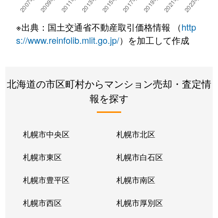
湯川町
780万円
湯の川温泉
徒歩4
※出典：国土交通省不動産取引価格情報 （
http
湯浜町
450万円
函館アリーナ前
徒歩15
s://www.reinfolib.mlit.go.jp/
）を加工して作成
吉川町
330万円
五稜郭
徒歩16
北海道の市区町村からマンション売却・査定情
若松町
630万円
函館駅前
徒歩6
報を探す
札幌市中央区
札幌市北区
札幌市東区
札幌市白石区
札幌市豊平区
札幌市南区
札幌市西区
札幌市厚別区