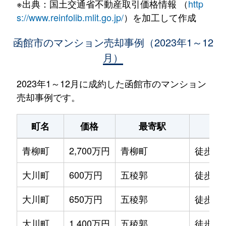
※出典：国土交通省不動産取引価格情報 （
http
s://www.reinfolib.mlit.go.jp/
）を加工して作成
函館市のマンション売却事例（2023年1～12
月）
2023年1～12月に成約した函館市のマンション
売却事例です。
町名
価格
最寄駅
駅
青柳町
2,700万円
青柳町
徒歩0
大川町
600万円
五稜郭
徒歩14
大川町
650万円
五稜郭
徒歩13
大川町
1,400万円
五稜郭
徒歩7