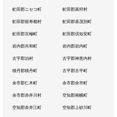
虻田郡ニセコ町
虻田郡真狩村
虻田郡留寿都村
虻田郡喜茂別町
虻田郡京極町
虻田郡倶知安町
岩内郡共和町
岩内郡岩内町
古宇郡泊村
古宇郡神恵内村
積丹郡積丹町
古平郡古平町
余市郡仁木町
余市郡余市町
余市郡赤井川村
空知郡南幌町
空知郡奈井江町
空知郡上砂川町