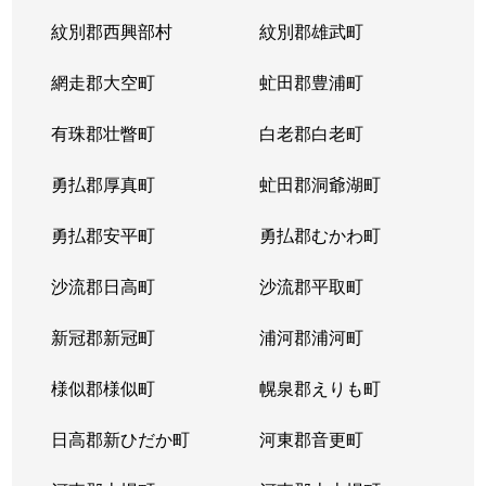
紋別郡西興部村
紋別郡雄武町
網走郡大空町
虻田郡豊浦町
有珠郡壮瞥町
白老郡白老町
勇払郡厚真町
虻田郡洞爺湖町
勇払郡安平町
勇払郡むかわ町
沙流郡日高町
沙流郡平取町
新冠郡新冠町
浦河郡浦河町
様似郡様似町
幌泉郡えりも町
日高郡新ひだか町
河東郡音更町