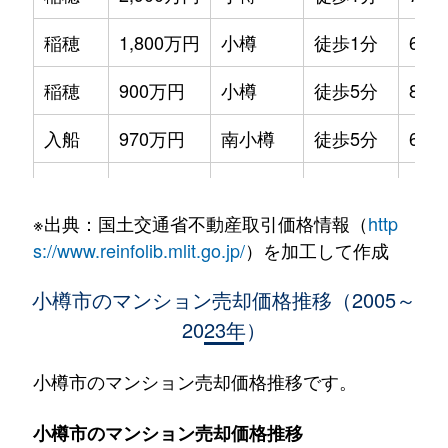
稲穂
1,800万円
小樽
徒歩1分
65m
稲穂
900万円
小樽
徒歩5分
85m
入船
970万円
南小樽
徒歩5分
60m
桜
250万円
小樽築港
徒歩23分
95m
※出典：国土交通省不動産取引価格情報（
http
桜
910万円
小樽築港
徒歩18分
65m
s://www.reinfolib.mlit.go.jp/
）を加工して作成
潮見台
250万円
南小樽
徒歩20分
65m
小樽市のマンション売却価格推移（2005～
2023年）
新光
300万円
朝里
徒歩13分
85m
住吉町
2,300万円
南小樽
徒歩2分
70m
小樽市のマンション売却価格推移です。
銭函
1,100万円
銭函
徒歩8分
85m
小樽市のマンション売却価格推移