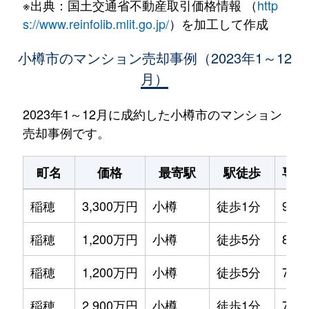
※出典：国土交通省不動産取引価格情報 （
http
s://www.reinfolib.mlit.go.jp/
）を加工して作成
小樽市のマンション売却事例（2023年1～12
月）
2023年1～12月に成約した小樽市のマンション
売却事例です。
町名
価格
最寄駅
駅徒歩
専有
稲穂
3,300万円
小樽
徒歩1分
90m
稲穂
1,200万円
小樽
徒歩5分
80m
稲穂
1,200万円
小樽
徒歩5分
75m
稲穂
2,900万円
小樽
徒歩1分
75m