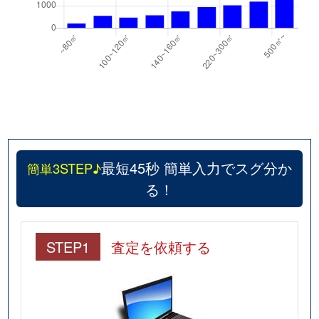
最短45秒 簡単入力でスグ分か
簡単3STEP♪
る！
STEP1
査定を依頼する