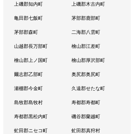
上磯郡知内町
上磯郡木古内町
亀田郡七飯町
茅部郡鹿部町
茅部郡森町
二海郡八雲町
山越郡長万部町
檜山郡江差町
檜山郡上ノ国町
檜山郡厚沢部町
爾志郡乙部町
奥尻郡奥尻町
瀬棚郡今金町
久遠郡せたな町
島牧郡島牧村
寿都郡寿都町
寿都郡黒松内町
磯谷郡蘭越町
虻田郡ニセコ町
虻田郡真狩村