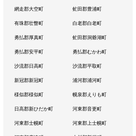
網走郡大空町
虻田郡豊浦町
有珠郡壮瞥町
白老郡白老町
勇払郡厚真町
虻田郡洞爺湖町
勇払郡安平町
勇払郡むかわ町
沙流郡日高町
沙流郡平取町
新冠郡新冠町
浦河郡浦河町
様似郡様似町
幌泉郡えりも町
日高郡新ひだか町
河東郡音更町
河東郡士幌町
河東郡上士幌町