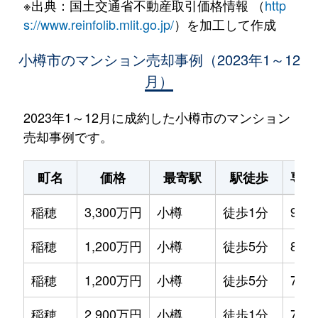
※出典：国土交通省不動産取引価格情報 （
http
s://www.reinfolib.mlit.go.jp/
）を加工して作成
小樽市のマンション売却事例（2023年1～12
月）
2023年1～12月に成約した小樽市のマンション
売却事例です。
町名
価格
最寄駅
駅徒歩
専有
稲穂
3,300万円
小樽
徒歩1分
90m
稲穂
1,200万円
小樽
徒歩5分
80m
稲穂
1,200万円
小樽
徒歩5分
75m
稲穂
2,900万円
小樽
徒歩1分
75m