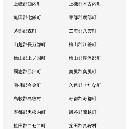
上磯郡知内町
上磯郡木古内町
亀田郡七飯町
茅部郡鹿部町
茅部郡森町
二海郡八雲町
山越郡長万部町
檜山郡江差町
檜山郡上ノ国町
檜山郡厚沢部町
爾志郡乙部町
奥尻郡奥尻町
瀬棚郡今金町
久遠郡せたな町
島牧郡島牧村
寿都郡寿都町
寿都郡黒松内町
磯谷郡蘭越町
虻田郡ニセコ町
虻田郡真狩村