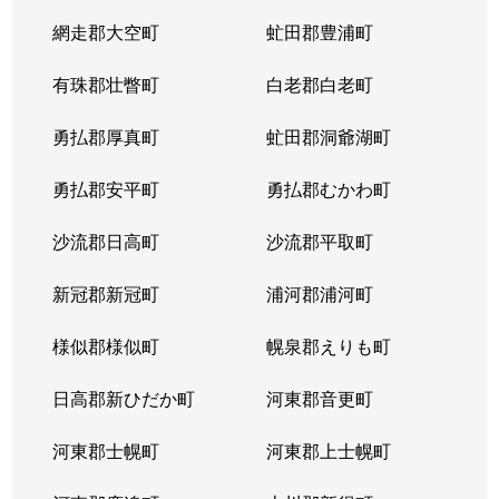
網走郡大空町
虻田郡豊浦町
有珠郡壮瞥町
白老郡白老町
勇払郡厚真町
虻田郡洞爺湖町
勇払郡安平町
勇払郡むかわ町
沙流郡日高町
沙流郡平取町
新冠郡新冠町
浦河郡浦河町
様似郡様似町
幌泉郡えりも町
日高郡新ひだか町
河東郡音更町
河東郡士幌町
河東郡上士幌町