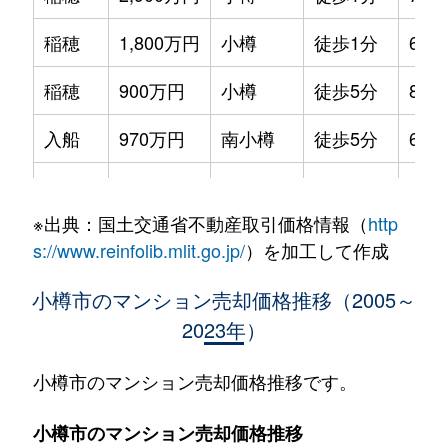
稲穂
1,800万円
小樽
徒歩1分
65m
稲穂
900万円
小樽
徒歩5分
85m
入船
970万円
南小樽
徒歩5分
60m
桜
250万円
小樽築港
徒歩23分
95m
※出典：国土交通省不動産取引価格情報（
http
桜
910万円
小樽築港
徒歩18分
65m
s://www.reinfolib.mlit.go.jp/
）を加工して作成
潮見台
250万円
南小樽
徒歩20分
65m
小樽市のマンション売却価格推移（2005～
2023年）
新光
300万円
朝里
徒歩13分
85m
住吉町
2,300万円
南小樽
徒歩2分
70m
小樽市のマンション売却価格推移です。
銭函
1,100万円
銭函
徒歩8分
85m
小樽市のマンション売却価格推移