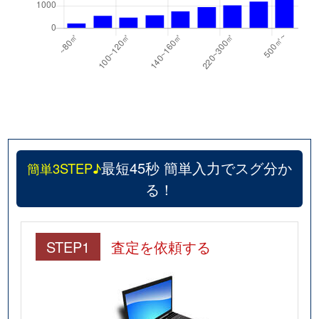
最短45秒 簡単入力でスグ分か
簡単3STEP♪
る！
STEP1
査定を依頼する