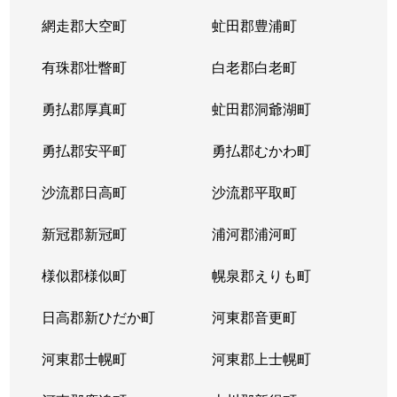
網走郡大空町
虻田郡豊浦町
有珠郡壮瞥町
白老郡白老町
勇払郡厚真町
虻田郡洞爺湖町
勇払郡安平町
勇払郡むかわ町
沙流郡日高町
沙流郡平取町
新冠郡新冠町
浦河郡浦河町
様似郡様似町
幌泉郡えりも町
日高郡新ひだか町
河東郡音更町
河東郡士幌町
河東郡上士幌町