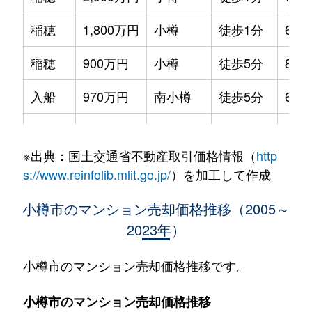
稲穂
1,800万円
小樽
徒歩1分
65m
稲穂
900万円
小樽
徒歩5分
85m
入船
970万円
南小樽
徒歩5分
60m
桜
250万円
小樽築港
徒歩23分
95m
※出典：国土交通省不動産取引価格情報（
http
桜
910万円
小樽築港
徒歩18分
65m
s://www.reinfolib.mlit.go.jp/
）を加工して作成
潮見台
250万円
南小樽
徒歩20分
65m
小樽市のマンション売却価格推移（2005～
2023年）
新光
300万円
朝里
徒歩13分
85m
住吉町
2,300万円
南小樽
徒歩2分
70m
小樽市のマンション売却価格推移です。
銭函
1,100万円
銭函
徒歩8分
85m
小樽市のマンション売却価格推移