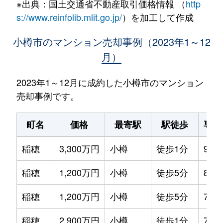
※出典：国土交通省不動産取引価格情報 （
http
s://www.reinfolib.mlit.go.jp/
）を加工して作成
小樽市のマンション売却事例（2023年1～12
月）
2023年1～12月に成約した小樽市のマンション
売却事例です。
町名
価格
最寄駅
駅徒歩
専有
稲穂
3,300万円
小樽
徒歩1分
90m
稲穂
1,200万円
小樽
徒歩5分
80m
稲穂
1,200万円
小樽
徒歩5分
75m
稲穂
2,900万円
小樽
徒歩1分
75m