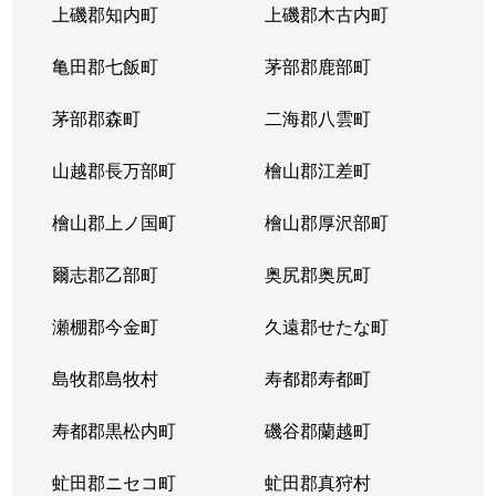
上磯郡知内町
上磯郡木古内町
亀田郡七飯町
茅部郡鹿部町
茅部郡森町
二海郡八雲町
山越郡長万部町
檜山郡江差町
檜山郡上ノ国町
檜山郡厚沢部町
爾志郡乙部町
奥尻郡奥尻町
瀬棚郡今金町
久遠郡せたな町
島牧郡島牧村
寿都郡寿都町
寿都郡黒松内町
磯谷郡蘭越町
虻田郡ニセコ町
虻田郡真狩村