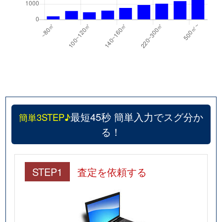
最短45秒 簡単入力でスグ分か
簡単3STEP♪
る！
STEP1
査定を依頼する