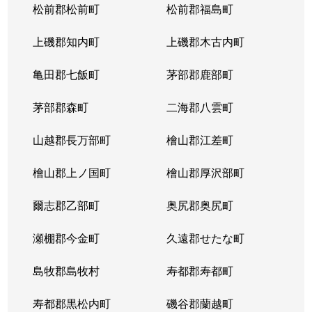
松前郡松前町
松前郡福島町
上磯郡知内町
上磯郡木古内町
亀田郡七飯町
茅部郡鹿部町
茅部郡森町
二海郡八雲町
山越郡長万部町
檜山郡江差町
檜山郡上ノ国町
檜山郡厚沢部町
爾志郡乙部町
奥尻郡奥尻町
瀬棚郡今金町
久遠郡せたな町
島牧郡島牧村
寿都郡寿都町
寿都郡黒松内町
磯谷郡蘭越町