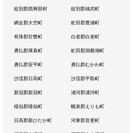
紋別郡西興部村
紋別郡雄武町
網走郡大空町
虻田郡豊浦町
有珠郡壮瞥町
白老郡白老町
勇払郡厚真町
虻田郡洞爺湖町
勇払郡安平町
勇払郡むかわ町
沙流郡日高町
沙流郡平取町
新冠郡新冠町
浦河郡浦河町
様似郡様似町
幌泉郡えりも町
日高郡新ひだか町
河東郡音更町