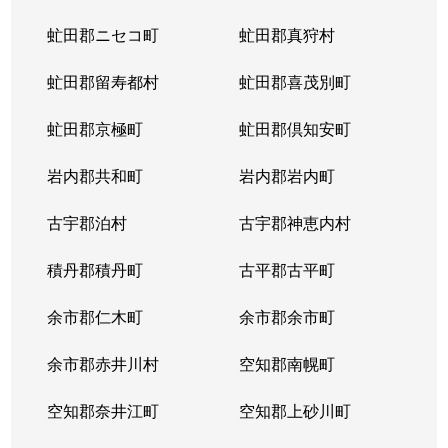
虻田郡ニセコ町
虻田郡真狩村
虻田郡留寿都村
虻田郡喜茂別町
虻田郡京極町
虻田郡倶知安町
岩内郡共和町
岩内郡岩内町
古宇郡泊村
古宇郡神恵内村
積丹郡積丹町
古平郡古平町
余市郡仁木町
余市郡余市町
余市郡赤井川村
空知郡南幌町
空知郡奈井江町
空知郡上砂川町