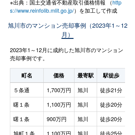
※出典：国土交通省不動産取引価格情報 （
http
s://www.reinfolib.mlit.go.jp/
）を加工して作成
旭川市のマンション売却事例（2023年1～12
月）
2023年1～12月に成約した旭川市のマンション
売却事例です。
町名
価格
最寄駅
駅徒歩
専
５条通
1,700万円
旭川
徒歩21分
75
曙１条
1,100万円
旭川
徒歩20分
80
曙１条
900万円
旭川
徒歩20分
70
旭町１条
1,100万円
旭川
徒歩25分
65