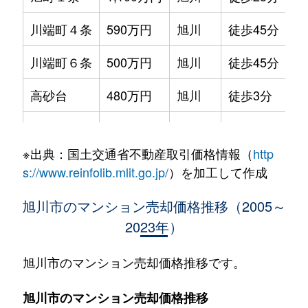
川端町４条
590万円
旭川
徒歩45分
70
川端町６条
500万円
旭川
徒歩45分
70
高砂台
480万円
旭川
徒歩3分
65
東光５条
550万円
旭川
徒歩45分
85
※出典：国土交通省不動産取引価格情報（
http
錦町
850万円
旭川
徒歩45分
85
s://www.reinfolib.mlit.go.jp/
）を加工して作成
東３条
700万円
旭川
徒歩45分
70
旭川市のマンション売却価格推移（2005～
2023年）
北門町
1,700万円
旭川
徒歩25分
80
北門町
1,700万円
旭川
徒歩45分
90
旭川市のマンション売却価格推移です。
緑町
950万円
旭川
徒歩25分
80
旭川市のマンション売却価格推移