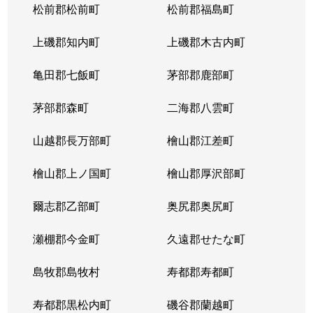
松前郡松前町
松前郡福島町
上磯郡知内町
上磯郡木古内町
亀田郡七飯町
茅部郡鹿部町
茅部郡森町
二海郡八雲町
山越郡長万部町
檜山郡江差町
檜山郡上ノ国町
檜山郡厚沢部町
爾志郡乙部町
奥尻郡奥尻町
瀬棚郡今金町
久遠郡せたな町
島牧郡島牧村
寿都郡寿都町
寿都郡黒松内町
磯谷郡蘭越町