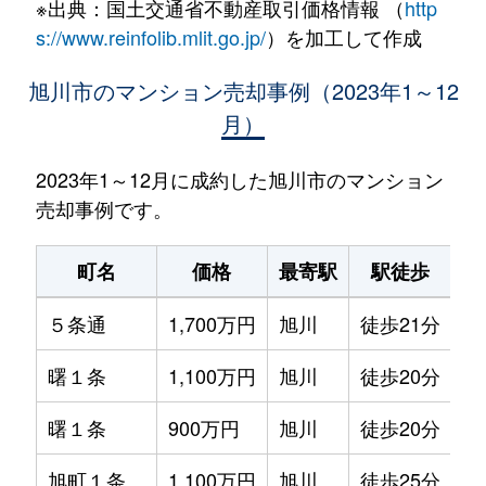
※出典：国土交通省不動産取引価格情報 （
http
s://www.reinfolib.mlit.go.jp/
）を加工して作成
旭川市のマンション売却事例（2023年1～12
月）
2023年1～12月に成約した旭川市のマンション
売却事例です。
町名
価格
最寄駅
駅徒歩
専
５条通
1,700万円
旭川
徒歩21分
75
曙１条
1,100万円
旭川
徒歩20分
80
曙１条
900万円
旭川
徒歩20分
70
旭町１条
1,100万円
旭川
徒歩25分
65