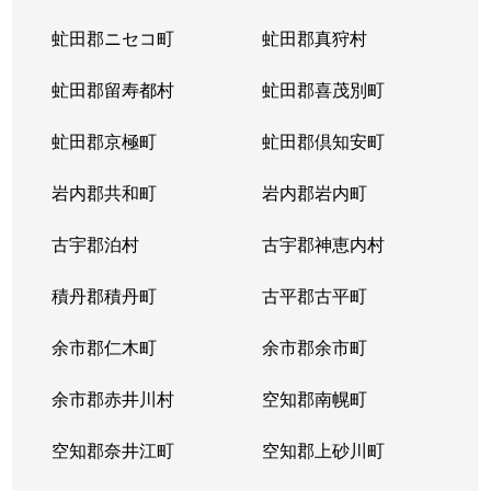
虻田郡ニセコ町
虻田郡真狩村
虻田郡留寿都村
虻田郡喜茂別町
虻田郡京極町
虻田郡倶知安町
岩内郡共和町
岩内郡岩内町
古宇郡泊村
古宇郡神恵内村
積丹郡積丹町
古平郡古平町
余市郡仁木町
余市郡余市町
余市郡赤井川村
空知郡南幌町
空知郡奈井江町
空知郡上砂川町