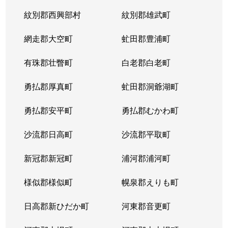
紋別郡西興部村
紋別郡雄武町
網走郡大空町
虻田郡豊浦町
有珠郡壮瞥町
白老郡白老町
勇払郡厚真町
虻田郡洞爺湖町
勇払郡安平町
勇払郡むかわ町
沙流郡日高町
沙流郡平取町
新冠郡新冠町
浦河郡浦河町
様似郡様似町
幌泉郡えりも町
日高郡新ひだか町
河東郡音更町