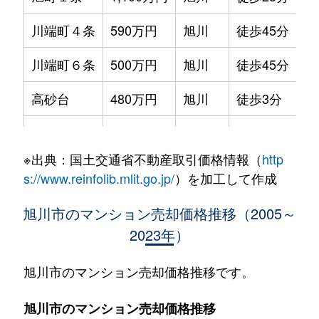
川端町４条
590万円
旭川
徒歩45分
70
川端町６条
500万円
旭川
徒歩45分
70
高砂台
480万円
旭川
徒歩3分
65
東光５条
550万円
旭川
徒歩45分
85
※出典：国土交通省不動産取引価格情報（
http
錦町
850万円
旭川
徒歩45分
85
s://www.reinfolib.mlit.go.jp/
）を加工して作成
東３条
700万円
旭川
徒歩45分
70
旭川市のマンション売却価格推移（2005～
2023年）
北門町
1,700万円
旭川
徒歩25分
80
北門町
1,700万円
旭川
徒歩45分
90
旭川市のマンション売却価格推移です。
緑町
950万円
旭川
徒歩25分
80
旭川市のマンション売却価格推移