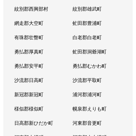
紋別郡西興部村
紋別郡雄武町
網走郡大空町
虻田郡豊浦町
有珠郡壮瞥町
白老郡白老町
勇払郡厚真町
虻田郡洞爺湖町
勇払郡安平町
勇払郡むかわ町
沙流郡日高町
沙流郡平取町
新冠郡新冠町
浦河郡浦河町
様似郡様似町
幌泉郡えりも町
日高郡新ひだか町
河東郡音更町