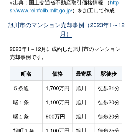
※出典：国土交通省不動産取引価格情報 （
http
s://www.reinfolib.mlit.go.jp/
）を加工して作成
旭川市のマンション売却事例（2023年1～12
月）
2023年1～12月に成約した旭川市のマンション
売却事例です。
町名
価格
最寄駅
駅徒歩
専
５条通
1,700万円
旭川
徒歩21分
75
曙１条
1,100万円
旭川
徒歩20分
80
曙１条
900万円
旭川
徒歩20分
70
旭町１条
1,100万円
旭川
徒歩25分
65