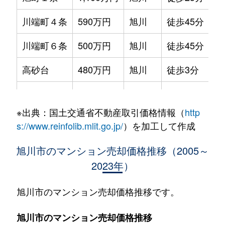
川端町４条
590万円
旭川
徒歩45分
70
川端町６条
500万円
旭川
徒歩45分
70
高砂台
480万円
旭川
徒歩3分
65
東光５条
550万円
旭川
徒歩45分
85
※出典：国土交通省不動産取引価格情報（
http
錦町
850万円
旭川
徒歩45分
85
s://www.reinfolib.mlit.go.jp/
）を加工して作成
東３条
700万円
旭川
徒歩45分
70
旭川市のマンション売却価格推移（2005～
2023年）
北門町
1,700万円
旭川
徒歩25分
80
北門町
1,700万円
旭川
徒歩45分
90
旭川市のマンション売却価格推移です。
緑町
950万円
旭川
徒歩25分
80
旭川市のマンション売却価格推移