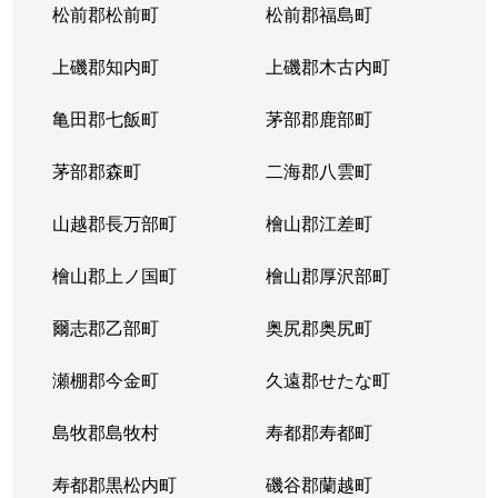
松前郡松前町
松前郡福島町
上磯郡知内町
上磯郡木古内町
亀田郡七飯町
茅部郡鹿部町
茅部郡森町
二海郡八雲町
山越郡長万部町
檜山郡江差町
檜山郡上ノ国町
檜山郡厚沢部町
爾志郡乙部町
奥尻郡奥尻町
瀬棚郡今金町
久遠郡せたな町
島牧郡島牧村
寿都郡寿都町
寿都郡黒松内町
磯谷郡蘭越町