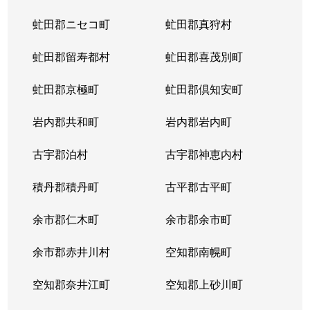
虻田郡ニセコ町
虻田郡真狩村
虻田郡留寿都村
虻田郡喜茂別町
虻田郡京極町
虻田郡倶知安町
岩内郡共和町
岩内郡岩内町
古宇郡泊村
古宇郡神恵内村
積丹郡積丹町
古平郡古平町
余市郡仁木町
余市郡余市町
余市郡赤井川村
空知郡南幌町
空知郡奈井江町
空知郡上砂川町