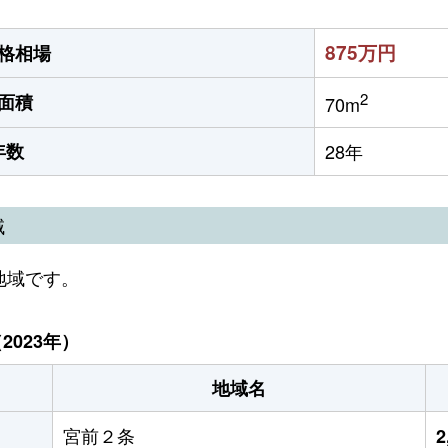
875万円
格相場
2
面積
70m
年数
28年
域
地域です。
023年）
地域名
宮前２条
2