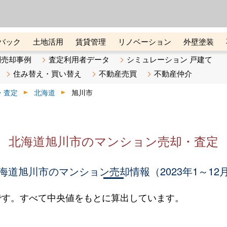
ーズ株式会社（東証グロース上
初めての方へ
ビスです 証券コード：4445
バック
土地活用
賃貸管理
リノベーション
外壁塗装
ライン講座
リビンマガジンBiz
不動産売却ご相談デスク
別売却事例
査定利用者データ
シミュレーション 戸建て
住み替え・買い替え
不動産売買
不動産仲介
・査定
北海道
旭川市
北海道旭川市のマンション売却・査定
海道旭川市のマンション売却情報（2023年1～12
です。すべて中央値をもとに算出しています。