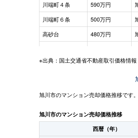
川端町４条
590万円
川端町６条
500万円
高砂台
480万円
東光５条
550万円
※出典：国土交通省不動産取引価格情報
錦町
850万円
東３条
700万円
北門町
1,700万円
旭川市のマンション売却価格推移です
北門町
1,700万円
旭川市のマンション売却価格推移
緑町
950万円
西暦（年）
宮下通
230万円