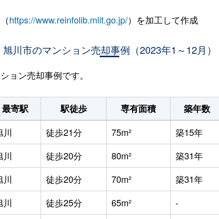
 （
https://www.reinfolib.mlit.go.jp/
）を加工して作成
旭川市のマンション売却事例（2023年1～12月）
マンション売却事例です。
最寄駅
駅徒歩
専有面積
築年数
旭川
徒歩21分
75m²
築15年
旭川
徒歩20分
80m²
築31年
旭川
徒歩20分
70m²
築31年
旭川
徒歩25分
65m²
-