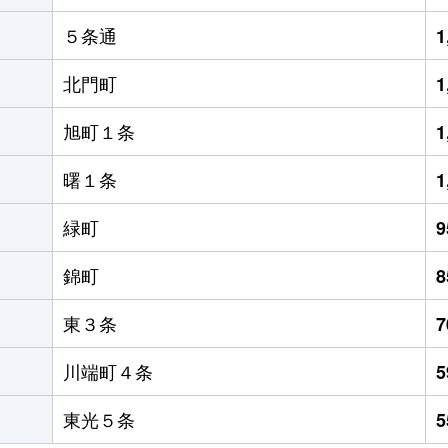
５条通
1
北門町
1
旭町１条
1
曙１条
1
緑町
錦町
東３条
川端町４条
東光５条