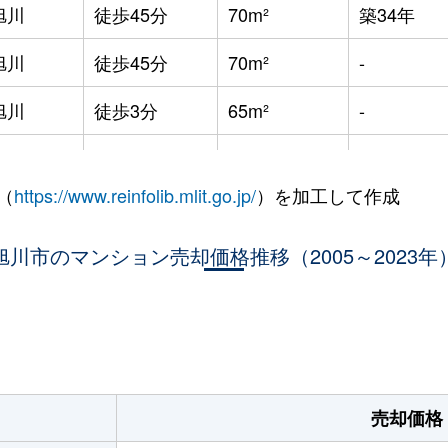
旭川
徒歩45分
70m²
築34年
旭川
徒歩45分
70m²
-
旭川
徒歩3分
65m²
-
旭川
徒歩45分
85m²
築28年
（
https://www.reinfolib.mlit.go.jp/
）を加工して作成
旭川
徒歩45分
85m²
築27年
旭川
旭川市のマンション売却価格推移（2005～2023年
徒歩45分
70m²
築31年
旭川
徒歩25分
80m²
築19年
。
旭川
徒歩45分
90m²
築19年
旭川
徒歩25分
80m²
築26年
売却価格
旭川
徒歩3分
20m²
築34年