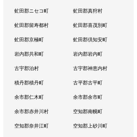
虻田郡ニセコ町
虻田郡真狩村
虻田郡留寿都村
虻田郡喜茂別町
虻田郡京極町
虻田郡倶知安町
岩内郡共和町
岩内郡岩内町
古宇郡泊村
古宇郡神恵内村
積丹郡積丹町
古平郡古平町
余市郡仁木町
余市郡余市町
余市郡赤井川村
空知郡南幌町
空知郡奈井江町
空知郡上砂川町