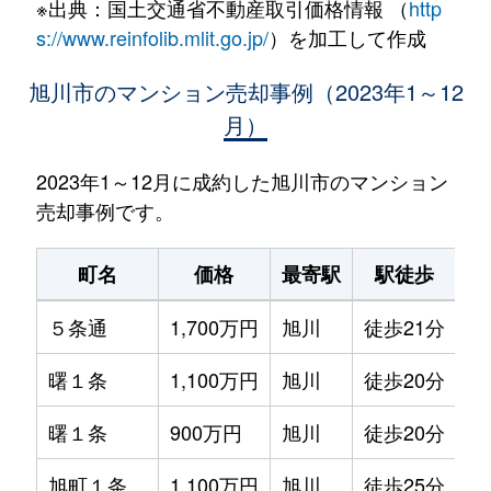
※出典：国土交通省不動産取引価格情報 （
http
s://www.reinfolib.mlit.go.jp/
）を加工して作成
旭川市のマンション売却事例（2023年1～12
月）
2023年1～12月に成約した旭川市のマンション
売却事例です。
町名
価格
最寄駅
駅徒歩
専
５条通
1,700万円
旭川
徒歩21分
75
曙１条
1,100万円
旭川
徒歩20分
80
曙１条
900万円
旭川
徒歩20分
70
旭町１条
1,100万円
旭川
徒歩25分
65