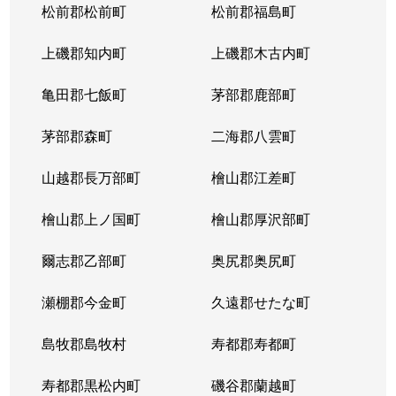
松前郡松前町
松前郡福島町
上磯郡知内町
上磯郡木古内町
亀田郡七飯町
茅部郡鹿部町
茅部郡森町
二海郡八雲町
山越郡長万部町
檜山郡江差町
檜山郡上ノ国町
檜山郡厚沢部町
爾志郡乙部町
奥尻郡奥尻町
瀬棚郡今金町
久遠郡せたな町
島牧郡島牧村
寿都郡寿都町
寿都郡黒松内町
磯谷郡蘭越町