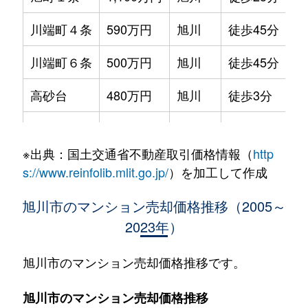
川端町４条
590万円
旭川
徒歩45分
70
川端町６条
500万円
旭川
徒歩45分
70
高砂台
480万円
旭川
徒歩3分
65
東光５条
550万円
旭川
徒歩45分
85
※出典：国土交通省不動産取引価格情報（
http
錦町
850万円
旭川
徒歩45分
85
s://www.reinfolib.mlit.go.jp/
）を加工して作成
東３条
700万円
旭川
徒歩45分
70
旭川市のマンション売却価格推移（2005～
2023年）
北門町
1,700万円
旭川
徒歩25分
80
北門町
1,700万円
旭川
徒歩45分
90
旭川市のマンション売却価格推移です。
緑町
950万円
旭川
徒歩25分
80
旭川市のマンション売却価格推移