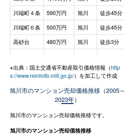
川端町４条
590万円
旭川
徒歩45分
70
川端町６条
500万円
旭川
徒歩45分
70
高砂台
480万円
旭川
徒歩3分
65
東光５条
550万円
旭川
徒歩45分
85
※出典：国土交通省不動産取引価格情報（
http
錦町
850万円
旭川
徒歩45分
85
s://www.reinfolib.mlit.go.jp/
）を加工して作成
東３条
700万円
旭川
徒歩45分
70
旭川市のマンション売却価格推移（2005～
2023年）
北門町
1,700万円
旭川
徒歩25分
80
北門町
1,700万円
旭川
徒歩45分
90
旭川市のマンション売却価格推移です。
緑町
950万円
旭川
徒歩25分
80
旭川市のマンション売却価格推移