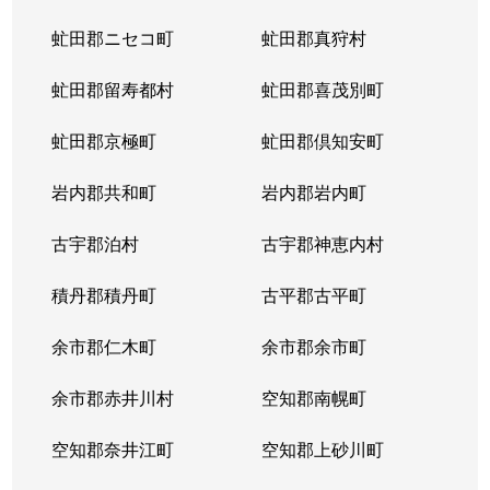
虻田郡ニセコ町
虻田郡真狩村
虻田郡留寿都村
虻田郡喜茂別町
虻田郡京極町
虻田郡倶知安町
岩内郡共和町
岩内郡岩内町
古宇郡泊村
古宇郡神恵内村
積丹郡積丹町
古平郡古平町
余市郡仁木町
余市郡余市町
余市郡赤井川村
空知郡南幌町
空知郡奈井江町
空知郡上砂川町