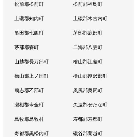
松前郡松前町
松前郡福島町
上磯郡知内町
上磯郡木古内町
亀田郡七飯町
茅部郡鹿部町
茅部郡森町
二海郡八雲町
山越郡長万部町
檜山郡江差町
檜山郡上ノ国町
檜山郡厚沢部町
爾志郡乙部町
奥尻郡奥尻町
瀬棚郡今金町
久遠郡せたな町
島牧郡島牧村
寿都郡寿都町
寿都郡黒松内町
磯谷郡蘭越町