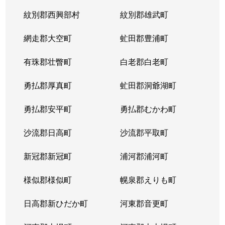
紋別郡西興部村
紋別郡雄武町
網走郡大空町
虻田郡豊浦町
有珠郡壮瞥町
白老郡白老町
勇払郡厚真町
虻田郡洞爺湖町
勇払郡安平町
勇払郡むかわ町
沙流郡日高町
沙流郡平取町
新冠郡新冠町
浦河郡浦河町
様似郡様似町
幌泉郡えりも町
日高郡新ひだか町
河東郡音更町