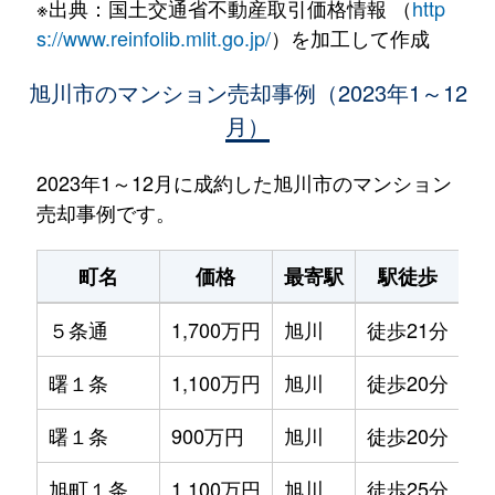
※出典：国土交通省不動産取引価格情報 （
http
s://www.reinfolib.mlit.go.jp/
）を加工して作成
旭川市のマンション売却事例（2023年1～12
月）
2023年1～12月に成約した旭川市のマンション
売却事例です。
町名
価格
最寄駅
駅徒歩
専
５条通
1,700万円
旭川
徒歩21分
75
曙１条
1,100万円
旭川
徒歩20分
80
曙１条
900万円
旭川
徒歩20分
70
旭町１条
1,100万円
旭川
徒歩25分
65