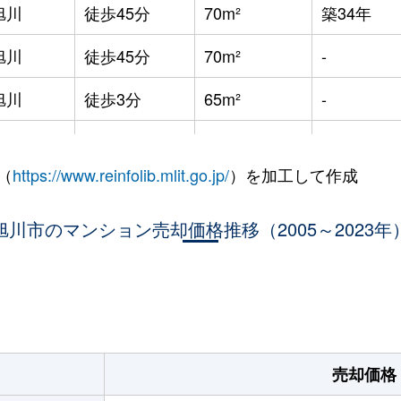
旭川
徒歩45分
70m²
築34年
旭川
徒歩45分
70m²
-
旭川
徒歩3分
65m²
-
旭川
徒歩45分
85m²
築28年
（
https://www.reinfolib.mlit.go.jp/
）を加工して作成
旭川
徒歩45分
85m²
築27年
旭川
旭川市のマンション売却価格推移（2005～2023年
徒歩45分
70m²
築31年
旭川
徒歩25分
80m²
築19年
。
旭川
徒歩45分
90m²
築19年
旭川
徒歩25分
80m²
築26年
売却価格
旭川
徒歩3分
20m²
築34年