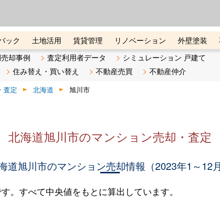
ーズ株式会社（東証グロース上
初めての方へ
ビスです 証券コード：4445
バック
土地活用
賃貸管理
リノベーション
外壁塗装
ライン講座
リビンマガジンBiz
不動産売却ご相談デスク
別売却事例
査定利用者データ
シミュレーション 戸建て
住み替え・買い替え
不動産売買
不動産仲介
・査定
北海道
旭川市
北海道旭川市のマンション売却・査定
海道旭川市のマンション売却情報（2023年1～12
です。すべて中央値をもとに算出しています。