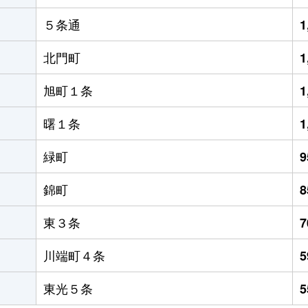
５条通
1
北門町
1
旭町１条
1
曙１条
1
緑町
錦町
東３条
川端町４条
東光５条