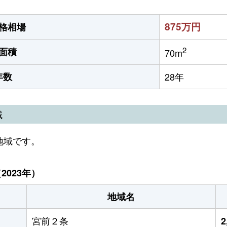
875万円
格相場
2
面積
70m
年数
28年
域
地域です。
023年）
地域名
宮前２条
2