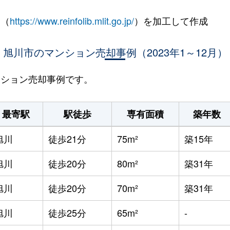
 （
https://www.reinfolib.mlit.go.jp/
）を加工して作成
旭川市のマンション売却事例（2023年1～12月）
マンション売却事例です。
最寄駅
駅徒歩
専有面積
築年数
旭川
徒歩21分
75m²
築15年
旭川
徒歩20分
80m²
築31年
旭川
徒歩20分
70m²
築31年
旭川
徒歩25分
65m²
-