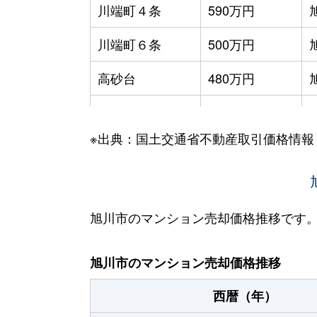
川端町４条
590万円
川端町６条
500万円
高砂台
480万円
東光５条
550万円
※出典：国土交通省不動産取引価格情報
錦町
850万円
東３条
700万円
北門町
1,700万円
旭川市のマンション売却価格推移です
北門町
1,700万円
旭川市のマンション売却価格推移
緑町
950万円
西暦（年）
宮下通
230万円