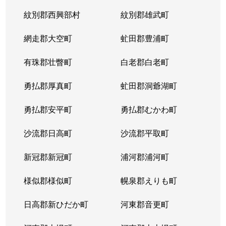
紋別郡西興部村
紋別郡雄武町
網走郡大空町
虻田郡豊浦町
有珠郡壮瞥町
白老郡白老町
勇払郡厚真町
虻田郡洞爺湖町
勇払郡安平町
勇払郡むかわ町
沙流郡日高町
沙流郡平取町
新冠郡新冠町
浦河郡浦河町
様似郡様似町
幌泉郡えりも町
日高郡新ひだか町
河東郡音更町