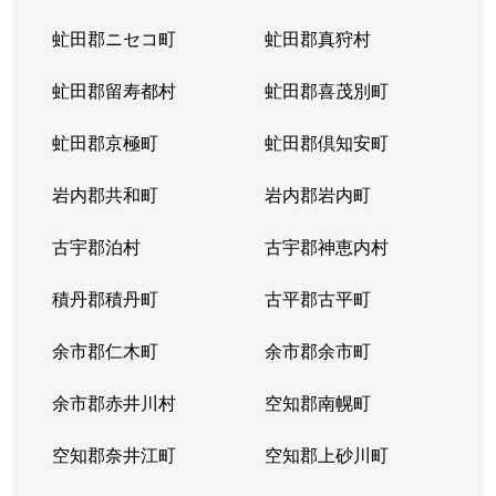
虻田郡ニセコ町
虻田郡真狩村
虻田郡留寿都村
虻田郡喜茂別町
虻田郡京極町
虻田郡倶知安町
岩内郡共和町
岩内郡岩内町
古宇郡泊村
古宇郡神恵内村
積丹郡積丹町
古平郡古平町
余市郡仁木町
余市郡余市町
余市郡赤井川村
空知郡南幌町
空知郡奈井江町
空知郡上砂川町