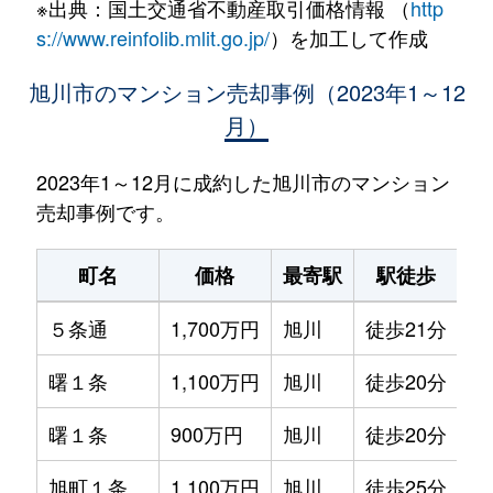
※出典：国土交通省不動産取引価格情報 （
http
s://www.reinfolib.mlit.go.jp/
）を加工して作成
旭川市のマンション売却事例（2023年1～12
月）
2023年1～12月に成約した旭川市のマンション
売却事例です。
町名
価格
最寄駅
駅徒歩
専
５条通
1,700万円
旭川
徒歩21分
75
曙１条
1,100万円
旭川
徒歩20分
80
曙１条
900万円
旭川
徒歩20分
70
旭町１条
1,100万円
旭川
徒歩25分
65