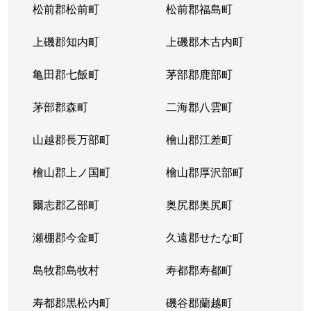
松前郡松前町
松前郡福島町
上磯郡知内町
上磯郡木古内町
亀田郡七飯町
茅部郡鹿部町
茅部郡森町
二海郡八雲町
山越郡長万部町
檜山郡江差町
檜山郡上ノ国町
檜山郡厚沢部町
爾志郡乙部町
奥尻郡奥尻町
瀬棚郡今金町
久遠郡せたな町
島牧郡島牧村
寿都郡寿都町
寿都郡黒松内町
磯谷郡蘭越町