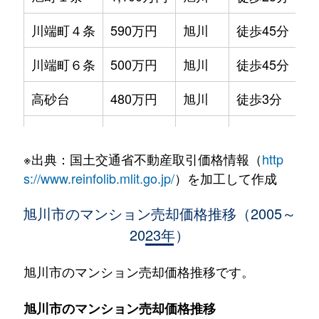
川端町４条
590万円
旭川
徒歩45分
70
川端町６条
500万円
旭川
徒歩45分
70
高砂台
480万円
旭川
徒歩3分
65
東光５条
550万円
旭川
徒歩45分
85
※出典：国土交通省不動産取引価格情報（
http
錦町
850万円
旭川
徒歩45分
85
s://www.reinfolib.mlit.go.jp/
）を加工して作成
東３条
700万円
旭川
徒歩45分
70
旭川市のマンション売却価格推移（2005～
2023年）
北門町
1,700万円
旭川
徒歩25分
80
北門町
1,700万円
旭川
徒歩45分
90
旭川市のマンション売却価格推移です。
緑町
950万円
旭川
徒歩25分
80
旭川市のマンション売却価格推移