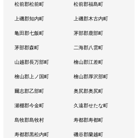
松前郡松前町
松前郡福島町
上磯郡知内町
上磯郡木古内町
亀田郡七飯町
茅部郡鹿部町
茅部郡森町
二海郡八雲町
山越郡長万部町
檜山郡江差町
檜山郡上ノ国町
檜山郡厚沢部町
爾志郡乙部町
奥尻郡奥尻町
瀬棚郡今金町
久遠郡せたな町
島牧郡島牧村
寿都郡寿都町
寿都郡黒松内町
磯谷郡蘭越町