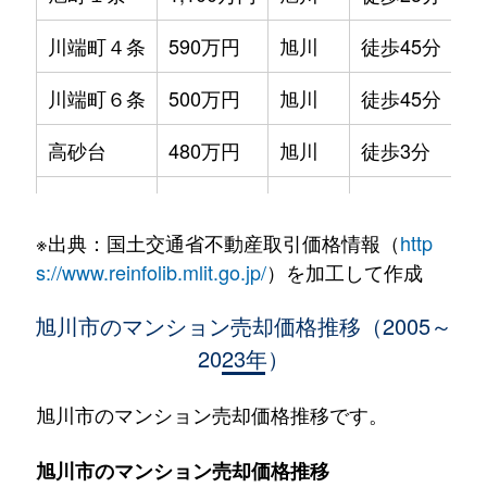
川端町４条
590万円
旭川
徒歩45分
70
川端町６条
500万円
旭川
徒歩45分
70
高砂台
480万円
旭川
徒歩3分
65
東光５条
550万円
旭川
徒歩45分
85
※出典：国土交通省不動産取引価格情報（
http
錦町
850万円
旭川
徒歩45分
85
s://www.reinfolib.mlit.go.jp/
）を加工して作成
東３条
700万円
旭川
徒歩45分
70
旭川市のマンション売却価格推移（2005～
2023年）
北門町
1,700万円
旭川
徒歩25分
80
北門町
1,700万円
旭川
徒歩45分
90
旭川市のマンション売却価格推移です。
緑町
950万円
旭川
徒歩25分
80
旭川市のマンション売却価格推移