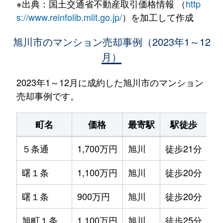
※出典：国土交通省不動産取引価格情報 （
http
s://www.reinfolib.mlit.go.jp/
）を加工して作成
旭川市のマンション売却事例（2023年1～12
月）
2023年1～12月に成約した旭川市のマンション
売却事例です。
町名
価格
最寄駅
駅徒歩
専
５条通
1,700万円
旭川
徒歩21分
75
曙１条
1,100万円
旭川
徒歩20分
80
曙１条
900万円
旭川
徒歩20分
70
旭町１条
1,100万円
旭川
徒歩25分
65