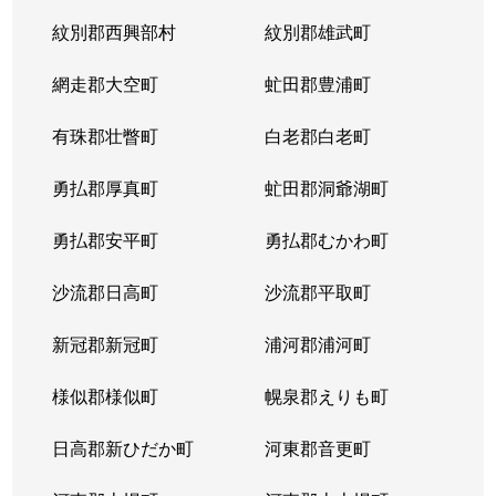
紋別郡西興部村
紋別郡雄武町
網走郡大空町
虻田郡豊浦町
有珠郡壮瞥町
白老郡白老町
勇払郡厚真町
虻田郡洞爺湖町
勇払郡安平町
勇払郡むかわ町
沙流郡日高町
沙流郡平取町
新冠郡新冠町
浦河郡浦河町
様似郡様似町
幌泉郡えりも町
日高郡新ひだか町
河東郡音更町