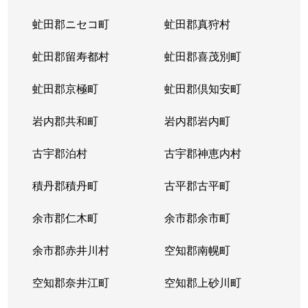
虻田郡ニセコ町
虻田郡真狩村
虻田郡留寿都村
虻田郡喜茂別町
虻田郡京極町
虻田郡倶知安町
岩内郡共和町
岩内郡岩内町
古宇郡泊村
古宇郡神恵内村
積丹郡積丹町
古平郡古平町
余市郡仁木町
余市郡余市町
余市郡赤井川村
空知郡南幌町
空知郡奈井江町
空知郡上砂川町