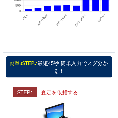
最短45秒 簡単入力でスグ分か
簡単3STEP♪
る！
STEP1
査定を依頼する