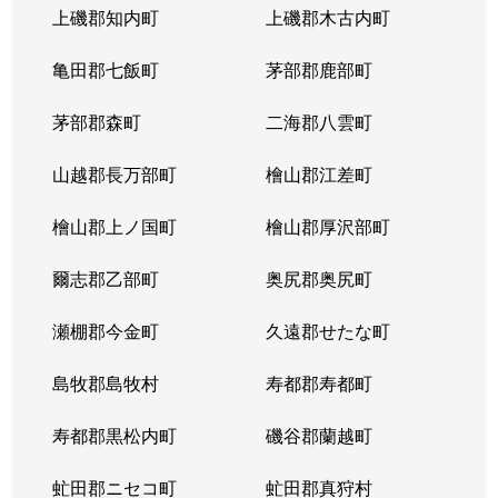
上磯郡知内町
上磯郡木古内町
亀田郡七飯町
茅部郡鹿部町
茅部郡森町
二海郡八雲町
山越郡長万部町
檜山郡江差町
檜山郡上ノ国町
檜山郡厚沢部町
爾志郡乙部町
奥尻郡奥尻町
瀬棚郡今金町
久遠郡せたな町
島牧郡島牧村
寿都郡寿都町
寿都郡黒松内町
磯谷郡蘭越町
虻田郡ニセコ町
虻田郡真狩村