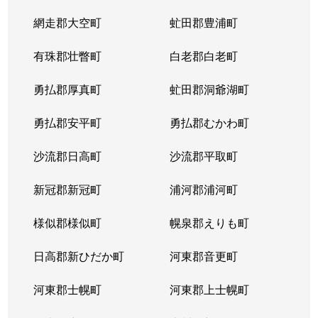
網走郡大空町
虻田郡豊浦町
有珠郡壮瞥町
白老郡白老町
勇払郡厚真町
虻田郡洞爺湖町
勇払郡安平町
勇払郡むかわ町
沙流郡日高町
沙流郡平取町
新冠郡新冠町
浦河郡浦河町
様似郡様似町
幌泉郡えりも町
日高郡新ひだか町
河東郡音更町
河東郡士幌町
河東郡上士幌町