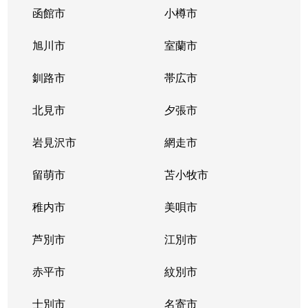
函館市
小樽市
旭川市
室蘭市
釧路市
帯広市
北見市
夕張市
岩見沢市
網走市
留萌市
苫小牧市
稚内市
美唄市
芦別市
江別市
赤平市
紋別市
士別市
名寄市