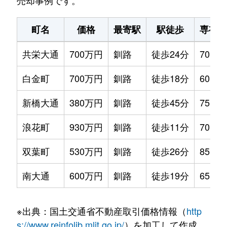
売却事例です。
町名
価格
最寄駅
駅徒歩
専有面
共栄大通
700万円
釧路
徒歩24分
70m²
白金町
700万円
釧路
徒歩18分
60m²
新橋大通
380万円
釧路
徒歩45分
75m²
浪花町
930万円
釧路
徒歩11分
70m²
双葉町
530万円
釧路
徒歩26分
85m²
南大通
600万円
釧路
徒歩19分
65m²
※出典：国土交通省不動産取引価格情報（
http
s://www.reinfolib.mlit.go.jp/
）を加工して作成