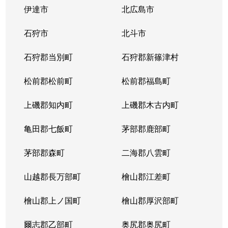
伊達市
北広島市
石狩市
北斗市
石狩郡当別町
石狩郡新篠津村
松前郡松前町
松前郡福島町
上磯郡知内町
上磯郡木古内町
亀田郡七飯町
茅部郡鹿部町
茅部郡森町
二海郡八雲町
山越郡長万部町
檜山郡江差町
檜山郡上ノ国町
檜山郡厚沢部町
爾志郡乙部町
奥尻郡奥尻町