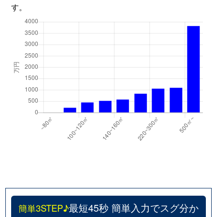
す。
最短45秒 簡単入力でスグ分か
簡単3STEP♪