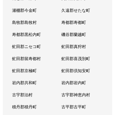
瀬棚郡今金町
久遠郡せたな町
島牧郡島牧村
寿都郡寿都町
寿都郡黒松内町
磯谷郡蘭越町
虻田郡ニセコ町
虻田郡真狩村
虻田郡留寿都村
虻田郡喜茂別町
虻田郡京極町
虻田郡倶知安町
岩内郡共和町
岩内郡岩内町
古宇郡泊村
古宇郡神恵内村
積丹郡積丹町
古平郡古平町