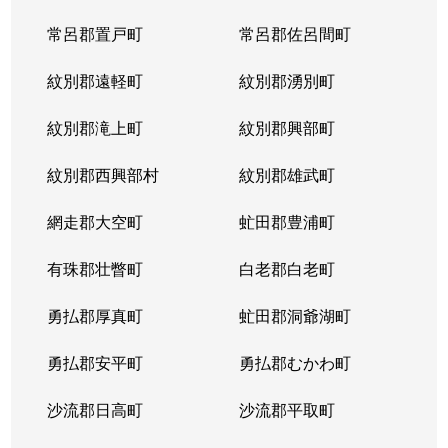
常呂郡置戸町
常呂郡佐呂間町
紋別郡遠軽町
紋別郡湧別町
紋別郡滝上町
紋別郡興部町
紋別郡西興部村
紋別郡雄武町
網走郡大空町
虻田郡豊浦町
有珠郡壮瞥町
白老郡白老町
勇払郡厚真町
虻田郡洞爺湖町
勇払郡安平町
勇払郡むかわ町
沙流郡日高町
沙流郡平取町