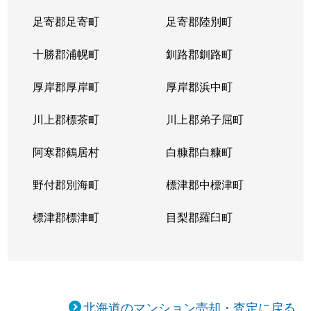
足寄郡足寄町
足寄郡陸別町
十勝郡浦幌町
釧路郡釧路町
厚岸郡厚岸町
厚岸郡浜中町
川上郡標茶町
川上郡弟子屈町
阿寒郡鶴居村
白糠郡白糠町
野付郡別海町
標津郡中標津町
標津郡標津町
目梨郡羅臼町
北海道のマンション売却・査定に戻る