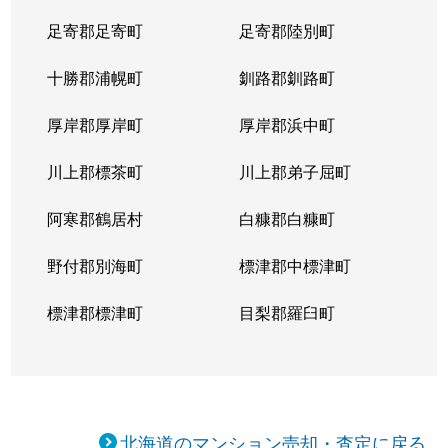
足寄郡足寄町
足寄郡陸別町
十勝郡浦幌町
釧路郡釧路町
厚岸郡厚岸町
厚岸郡浜中町
川上郡標茶町
川上郡弟子屈町
阿寒郡鶴居村
白糠郡白糠町
野付郡別海町
標津郡中標津町
標津郡標津町
目梨郡羅臼町
北海道のマンション売却・査定に戻る