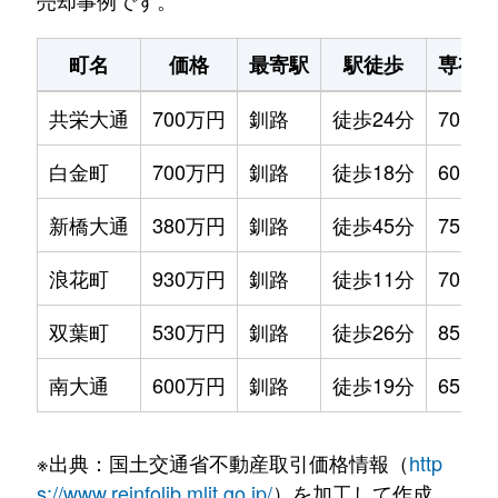
売却事例です。
町名
価格
最寄駅
駅徒歩
専有面
共栄大通
700万円
釧路
徒歩24分
70m²
白金町
700万円
釧路
徒歩18分
60m²
新橋大通
380万円
釧路
徒歩45分
75m²
浪花町
930万円
釧路
徒歩11分
70m²
双葉町
530万円
釧路
徒歩26分
85m²
南大通
600万円
釧路
徒歩19分
65m²
※出典：国土交通省不動産取引価格情報（
http
s://www.reinfolib.mlit.go.jp/
）を加工して作成