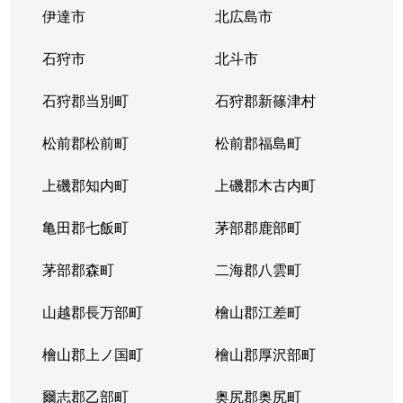
伊達市
北広島市
石狩市
北斗市
石狩郡当別町
石狩郡新篠津村
松前郡松前町
松前郡福島町
上磯郡知内町
上磯郡木古内町
亀田郡七飯町
茅部郡鹿部町
茅部郡森町
二海郡八雲町
山越郡長万部町
檜山郡江差町
檜山郡上ノ国町
檜山郡厚沢部町
爾志郡乙部町
奥尻郡奥尻町