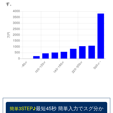
す。
最短45秒 簡単入力でスグ分か
簡単3STEP♪