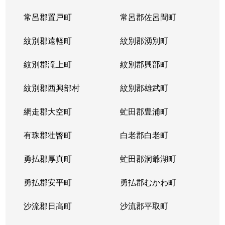
常呂郡置戸町
常呂郡佐呂間町
紋別郡遠軽町
紋別郡湧別町
紋別郡滝上町
紋別郡興部町
紋別郡西興部村
紋別郡雄武町
網走郡大空町
虻田郡豊浦町
有珠郡壮瞥町
白老郡白老町
勇払郡厚真町
虻田郡洞爺湖町
勇払郡安平町
勇払郡むかわ町
沙流郡日高町
沙流郡平取町