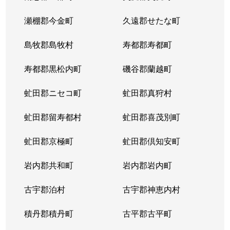
瀬棚郡今金町
久遠郡せたな町
島牧郡島牧村
寿都郡寿都町
寿都郡黒松内町
磯谷郡蘭越町
虻田郡ニセコ町
虻田郡真狩村
虻田郡留寿都村
虻田郡喜茂別町
虻田郡京極町
虻田郡倶知安町
岩内郡共和町
岩内郡岩内町
古宇郡泊村
古宇郡神恵内村
積丹郡積丹町
古平郡古平町