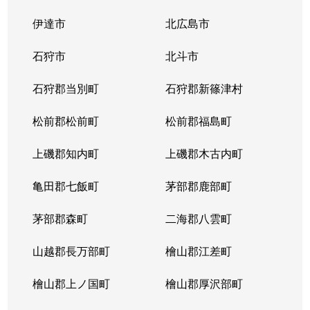
伊達市
北広島市
石狩市
北斗市
石狩郡当別町
石狩郡新篠津村
松前郡松前町
松前郡福島町
上磯郡知内町
上磯郡木古内町
亀田郡七飯町
茅部郡鹿部町
茅部郡森町
二海郡八雲町
山越郡長万部町
檜山郡江差町
檜山郡上ノ国町
檜山郡厚沢部町