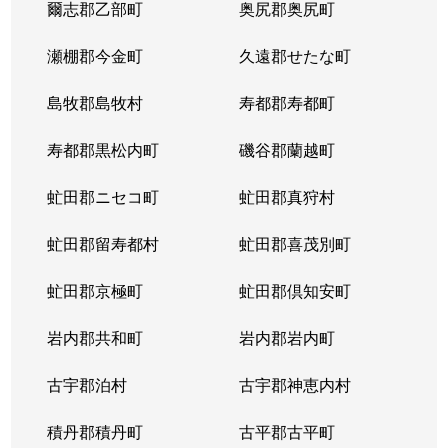
爾志郡乙部町
奥尻郡奥尻町
瀬棚郡今金町
久遠郡せたな町
島牧郡島牧村
寿都郡寿都町
寿都郡黒松内町
磯谷郡蘭越町
虻田郡ニセコ町
虻田郡真狩村
虻田郡留寿都村
虻田郡喜茂別町
虻田郡京極町
虻田郡倶知安町
岩内郡共和町
岩内郡岩内町
古宇郡泊村
古宇郡神恵内村
積丹郡積丹町
古平郡古平町