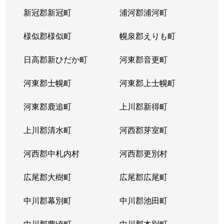
新冠郡新冠町
浦河郡浦河町
様似郡様似町
幌泉郡えりも町
日高郡新ひだか町
河東郡音更町
河東郡士幌町
河東郡上士幌町
河東郡鹿追町
上川郡新得町
上川郡清水町
河西郡芽室町
河西郡中札内村
河西郡更別村
広尾郡大樹町
広尾郡広尾町
中川郡幕別町
中川郡池田町
中川郡豊頃町
中川郡本別町