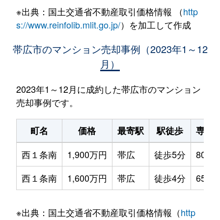
※出典：国土交通省不動産取引価格情報 （
http
s://www.reinfolib.mlit.go.jp/
）を加工して作成
帯広市のマンション売却事例（2023年1～12
月）
2023年1～12月に成約した帯広市のマンション
売却事例です。
町名
価格
最寄駅
駅徒歩
専有
西１条南
1,900万円
帯広
徒歩5分
80m²
西１条南
1,600万円
帯広
徒歩4分
65m²
※出典：国土交通省不動産取引価格情報（
http