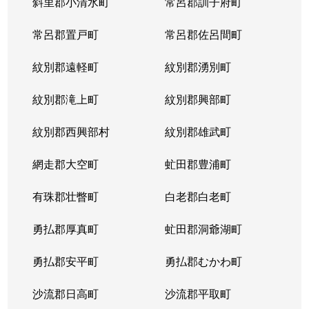
斜里郡小清水町
常呂郡訓子府町
常呂郡置戸町
常呂郡佐呂間町
紋別郡遠軽町
紋別郡湧別町
紋別郡滝上町
紋別郡興部町
紋別郡西興部村
紋別郡雄武町
網走郡大空町
虻田郡豊浦町
有珠郡壮瞥町
白老郡白老町
勇払郡厚真町
虻田郡洞爺湖町
勇払郡安平町
勇払郡むかわ町
沙流郡日高町
沙流郡平取町