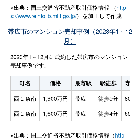
※出典：国土交通省不動産取引価格情報 （
http
s://www.reinfolib.mlit.go.jp/
）を加工して作成
帯広市のマンション売却事例（2023年1～12
月）
2023年1～12月に成約した帯広市のマンション
売却事例です。
町名
価格
最寄駅
駅徒歩
専有
西１条南
1,900万円
帯広
徒歩5分
80m²
西１条南
1,600万円
帯広
徒歩4分
65m²
※出典：国土交通省不動産取引価格情報（
http