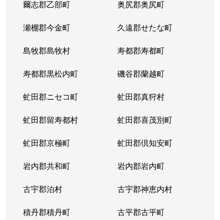
爾志郡乙部町
奥尻郡奥尻町
瀬棚郡今金町
久遠郡せたな町
島牧郡島牧村
寿都郡寿都町
寿都郡黒松内町
磯谷郡蘭越町
虻田郡ニセコ町
虻田郡真狩村
虻田郡留寿都村
虻田郡喜茂別町
虻田郡京極町
虻田郡倶知安町
岩内郡共和町
岩内郡岩内町
古宇郡泊村
古宇郡神恵内村
積丹郡積丹町
古平郡古平町