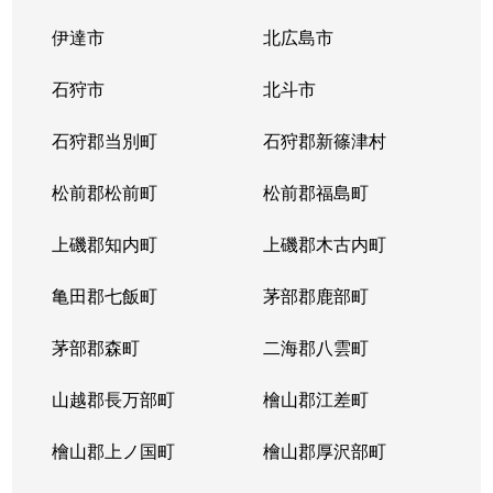
伊達市
北広島市
石狩市
北斗市
石狩郡当別町
石狩郡新篠津村
松前郡松前町
松前郡福島町
上磯郡知内町
上磯郡木古内町
亀田郡七飯町
茅部郡鹿部町
茅部郡森町
二海郡八雲町
山越郡長万部町
檜山郡江差町
檜山郡上ノ国町
檜山郡厚沢部町