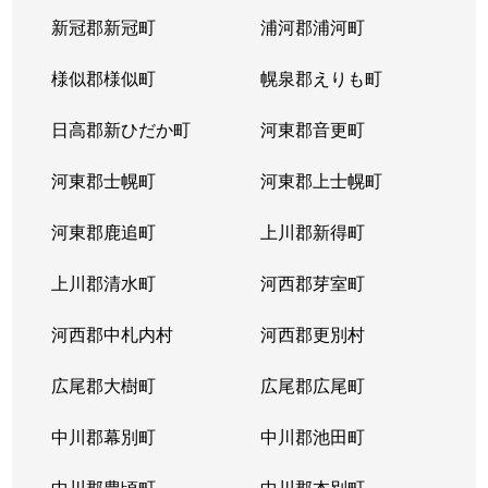
新冠郡新冠町
浦河郡浦河町
様似郡様似町
幌泉郡えりも町
日高郡新ひだか町
河東郡音更町
河東郡士幌町
河東郡上士幌町
河東郡鹿追町
上川郡新得町
上川郡清水町
河西郡芽室町
河西郡中札内村
河西郡更別村
広尾郡大樹町
広尾郡広尾町
中川郡幕別町
中川郡池田町
中川郡豊頃町
中川郡本別町