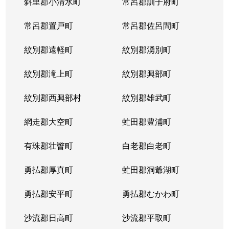
斜里郡小清水町
常呂郡訓子府町
常呂郡置戸町
常呂郡佐呂間町
紋別郡遠軽町
紋別郡湧別町
紋別郡滝上町
紋別郡興部町
紋別郡西興部村
紋別郡雄武町
網走郡大空町
虻田郡豊浦町
有珠郡壮瞥町
白老郡白老町
勇払郡厚真町
虻田郡洞爺湖町
勇払郡安平町
勇払郡むかわ町
沙流郡日高町
沙流郡平取町