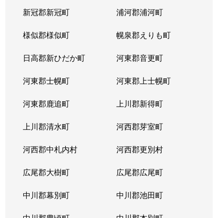
新冠郡新冠町
浦河郡浦河町
様似郡様似町
幌泉郡えりも町
日高郡新ひだか町
河東郡音更町
河東郡士幌町
河東郡上士幌町
河東郡鹿追町
上川郡新得町
上川郡清水町
河西郡芽室町
河西郡中札内村
河西郡更別村
広尾郡大樹町
広尾郡広尾町
中川郡幕別町
中川郡池田町
中川郡豊頃町
中川郡本別町