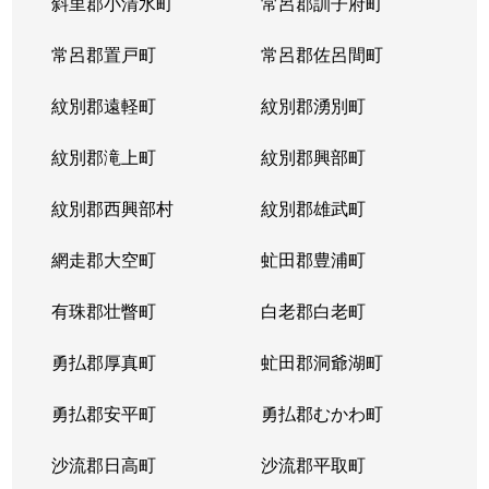
斜里郡小清水町
常呂郡訓子府町
常呂郡置戸町
常呂郡佐呂間町
紋別郡遠軽町
紋別郡湧別町
紋別郡滝上町
紋別郡興部町
紋別郡西興部村
紋別郡雄武町
網走郡大空町
虻田郡豊浦町
有珠郡壮瞥町
白老郡白老町
勇払郡厚真町
虻田郡洞爺湖町
勇払郡安平町
勇払郡むかわ町
沙流郡日高町
沙流郡平取町