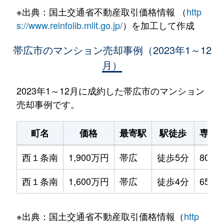
※出典：国土交通省不動産取引価格情報 （
http
s://www.reinfolib.mlit.go.jp/
）を加工して作成
帯広市のマンション売却事例（2023年1～12
月）
2023年1～12月に成約した帯広市のマンション
売却事例です。
町名
価格
最寄駅
駅徒歩
専有
西１条南
1,900万円
帯広
徒歩5分
80m²
西１条南
1,600万円
帯広
徒歩4分
65m²
※出典：国土交通省不動産取引価格情報（
http