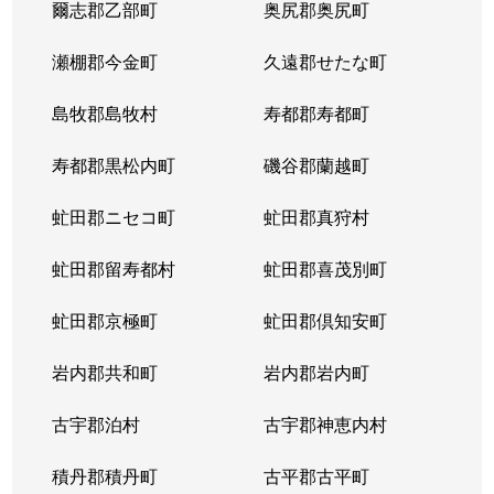
爾志郡乙部町
奥尻郡奥尻町
瀬棚郡今金町
久遠郡せたな町
島牧郡島牧村
寿都郡寿都町
寿都郡黒松内町
磯谷郡蘭越町
虻田郡ニセコ町
虻田郡真狩村
虻田郡留寿都村
虻田郡喜茂別町
虻田郡京極町
虻田郡倶知安町
岩内郡共和町
岩内郡岩内町
古宇郡泊村
古宇郡神恵内村
積丹郡積丹町
古平郡古平町