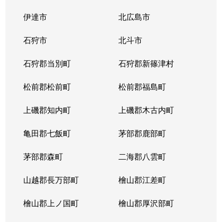
伊達市
北広島市
石狩市
北斗市
石狩郡当別町
石狩郡新篠津村
松前郡松前町
松前郡福島町
上磯郡知内町
上磯郡木古内町
亀田郡七飯町
茅部郡鹿部町
茅部郡森町
二海郡八雲町
山越郡長万部町
檜山郡江差町
檜山郡上ノ国町
檜山郡厚沢部町