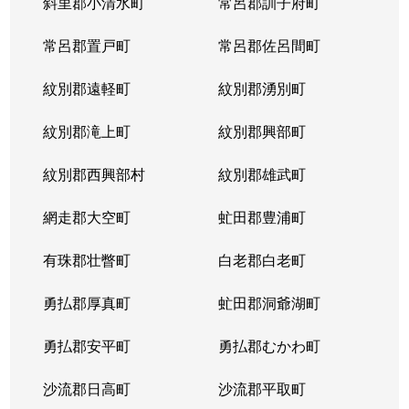
斜里郡小清水町
常呂郡訓子府町
常呂郡置戸町
常呂郡佐呂間町
紋別郡遠軽町
紋別郡湧別町
紋別郡滝上町
紋別郡興部町
紋別郡西興部村
紋別郡雄武町
網走郡大空町
虻田郡豊浦町
有珠郡壮瞥町
白老郡白老町
勇払郡厚真町
虻田郡洞爺湖町
勇払郡安平町
勇払郡むかわ町
沙流郡日高町
沙流郡平取町