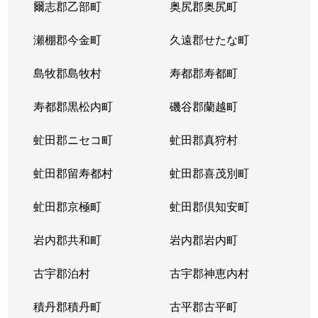
爾志郡乙部町
奥尻郡奥尻町
瀬棚郡今金町
久遠郡せたな町
島牧郡島牧村
寿都郡寿都町
寿都郡黒松内町
磯谷郡蘭越町
虻田郡ニセコ町
虻田郡真狩村
虻田郡留寿都村
虻田郡喜茂別町
虻田郡京極町
虻田郡倶知安町
岩内郡共和町
岩内郡岩内町
古宇郡泊村
古宇郡神恵内村
積丹郡積丹町
古平郡古平町