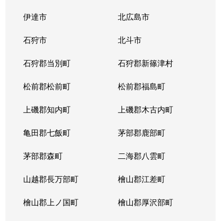
伊達市
北広島市
石狩市
北斗市
石狩郡当別町
石狩郡新篠津村
松前郡松前町
松前郡福島町
上磯郡知内町
上磯郡木古内町
亀田郡七飯町
茅部郡鹿部町
茅部郡森町
二海郡八雲町
山越郡長万部町
檜山郡江差町
檜山郡上ノ国町
檜山郡厚沢部町