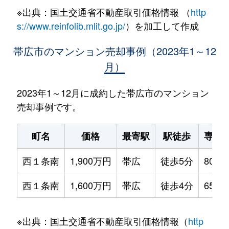
※出典：国土交通省不動産取引価格情報 （
http
s://www.reinfolib.mlit.go.jp/
）を加工して作成
帯広市のマンション売却事例（2023年1～12
月）
2023年1～12月に成約した帯広市のマンション
売却事例です。
町名
価格
最寄駅
駅徒歩
専有
西１条南
1,900万円
帯広
徒歩5分
80m²
西１条南
1,600万円
帯広
徒歩4分
65m²
※出典：国土交通省不動産取引価格情報（
http