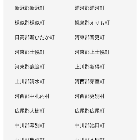
新冠郡新冠町
浦河郡浦河町
様似郡様似町
幌泉郡えりも町
日高郡新ひだか町
河東郡音更町
河東郡士幌町
河東郡上士幌町
河東郡鹿追町
上川郡新得町
上川郡清水町
河西郡芽室町
河西郡中札内村
河西郡更別村
広尾郡大樹町
広尾郡広尾町
中川郡幕別町
中川郡池田町
中川郡豊頃町
中川郡本別町