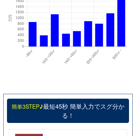
最短45秒 簡単入力でスグ分か
簡単3STEP♪
る！