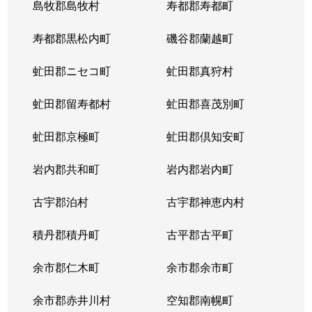
島牧郡島牧村
寿都郡寿都町
寿都郡黒松内町
磯谷郡蘭越町
虻田郡ニセコ町
虻田郡真狩村
虻田郡留寿都村
虻田郡喜茂別町
虻田郡京極町
虻田郡倶知安町
岩内郡共和町
岩内郡岩内町
古宇郡泊村
古宇郡神恵内村
積丹郡積丹町
古平郡古平町
余市郡仁木町
余市郡余市町
余市郡赤井川村
空知郡南幌町