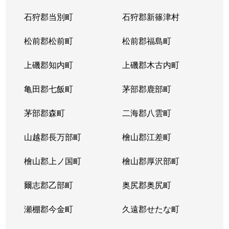
石狩郡当別町
石狩郡新篠津村
松前郡松前町
松前郡福島町
上磯郡知内町
上磯郡木古内町
亀田郡七飯町
茅部郡鹿部町
茅部郡森町
二海郡八雲町
山越郡長万部町
檜山郡江差町
檜山郡上ノ国町
檜山郡厚沢部町
爾志郡乙部町
奥尻郡奥尻町
瀬棚郡今金町
久遠郡せたな町