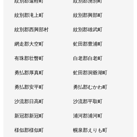
紋別郡遠軽町
紋別郡湧別町
紋別郡滝上町
紋別郡興部町
紋別郡西興部村
紋別郡雄武町
網走郡大空町
虻田郡豊浦町
有珠郡壮瞥町
白老郡白老町
勇払郡厚真町
虻田郡洞爺湖町
勇払郡安平町
勇払郡むかわ町
沙流郡日高町
沙流郡平取町
新冠郡新冠町
浦河郡浦河町
様似郡様似町
幌泉郡えりも町