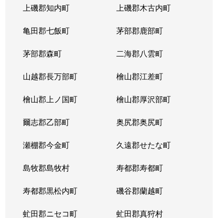
上磯郡知内町
上磯郡木古内町
亀田郡七飯町
茅部郡鹿部町
茅部郡森町
二海郡八雲町
山越郡長万部町
檜山郡江差町
檜山郡上ノ国町
檜山郡厚沢部町
爾志郡乙部町
奥尻郡奥尻町
瀬棚郡今金町
久遠郡せたな町
島牧郡島牧村
寿都郡寿都町
寿都郡黒松内町
磯谷郡蘭越町
虻田郡ニセコ町
虻田郡真狩村