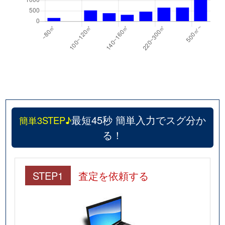
最短45秒 簡単入力でスグ分か
簡単3STEP♪
る！
STEP1
査定を依頼する