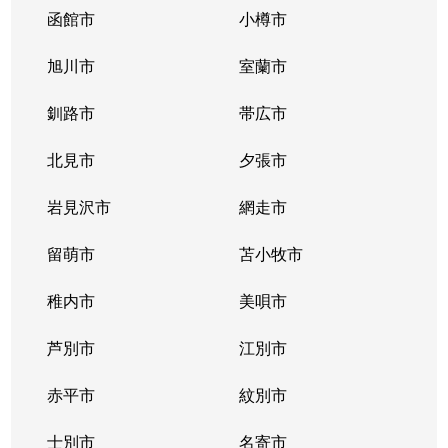
函館市
小樽市
旭川市
室蘭市
釧路市
帯広市
北見市
夕張市
岩見沢市
網走市
留萌市
苫小牧市
稚内市
美唄市
芦別市
江別市
赤平市
紋別市
士別市
名寄市