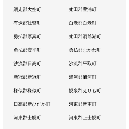
網走郡大空町
虻田郡豊浦町
有珠郡壮瞥町
白老郡白老町
勇払郡厚真町
虻田郡洞爺湖町
勇払郡安平町
勇払郡むかわ町
沙流郡日高町
沙流郡平取町
新冠郡新冠町
浦河郡浦河町
様似郡様似町
幌泉郡えりも町
日高郡新ひだか町
河東郡音更町
河東郡士幌町
河東郡上士幌町