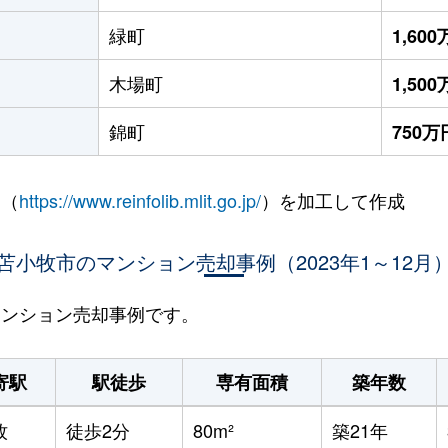
緑町
1,60
木場町
1,50
錦町
750万
 （
https://www.reinfolib.mlit.go.jp/
）を加工して作成
苫小牧市のマンション売却事例（2023年1～12月
のマンション売却事例です。
寄駅
駅徒歩
専有面積
築年数
牧
徒歩2分
80m²
築21年