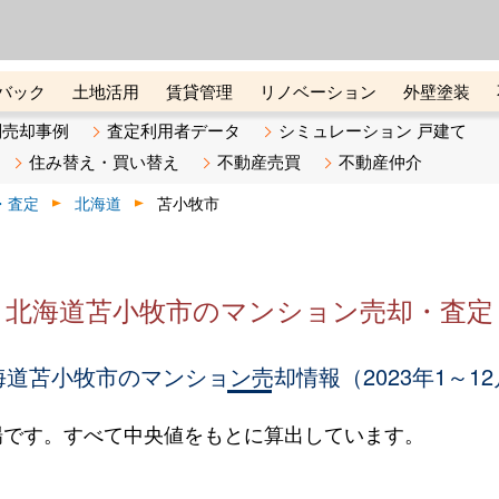
ーズ株式会社（東証グロース上
初めての方へ
ビスです 証券コード：4445
バック
土地活用
賃貸管理
リノベーション
外壁塗装
ライン講座
リビンマガジンBiz
不動産売却ご相談デスク
別売却事例
査定利用者データ
シミュレーション 戸建て
住み替え・買い替え
不動産売買
不動産仲介
・査定
北海道
苫小牧市
北海道苫小牧市のマンション売却・査定
海道苫小牧市のマンション売却情報（2023年1～12
場です。すべて中央値をもとに算出しています。