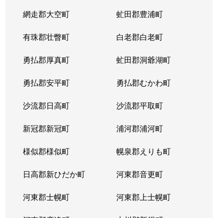
網走郡大空町
虻田郡豊浦町
有珠郡壮瞥町
白老郡白老町
勇払郡厚真町
虻田郡洞爺湖町
勇払郡安平町
勇払郡むかわ町
沙流郡日高町
沙流郡平取町
新冠郡新冠町
浦河郡浦河町
様似郡様似町
幌泉郡えりも町
日高郡新ひだか町
河東郡音更町
河東郡士幌町
河東郡上士幌町