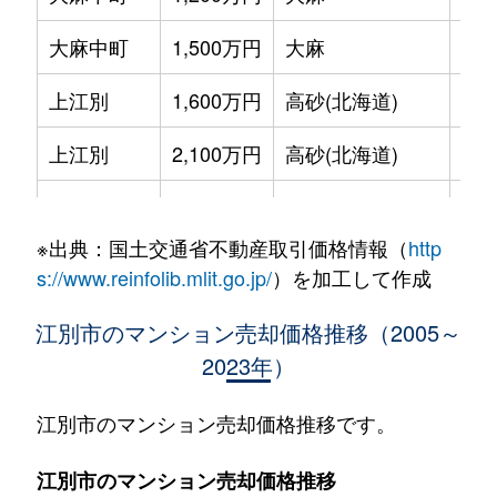
大麻中町
1,500万円
大麻
徒歩
上江別
1,600万円
高砂(北海道)
徒歩
上江別
2,100万円
高砂(北海道)
徒歩
上江別東町
950万円
江別
徒歩
※出典：国土交通省不動産取引価格情報（
http
野幌末広町
180万円
野幌
徒歩
s://www.reinfolib.mlit.go.jp/
）を加工して作成
野幌末広町
170万円
野幌
徒歩
江別市のマンション売却価格推移（2005～
2023年）
野幌末広町
190万円
野幌
徒歩
野幌末広町
150万円
野幌
徒歩
江別市のマンション売却価格推移です。
野幌住吉町
950万円
野幌
徒歩
江別市のマンション売却価格推移