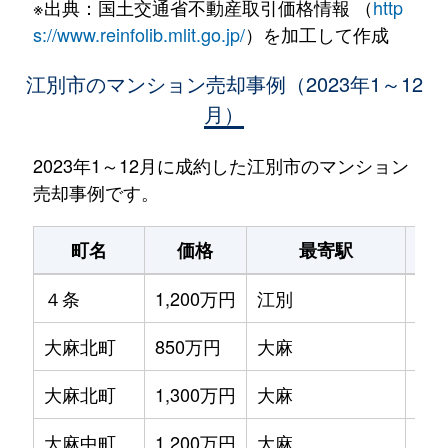
※出典：国土交通省不動産取引価格情報 （
http
s://www.reinfolib.mlit.go.jp/
）を加工して作成
江別市のマンション売却事例（2023年1～12
月）
2023年1～12月に成約した江別市のマンション
売却事例です。
町名
価格
最寄駅
駅
４条
1,200万円
江別
徒歩
大麻北町
850万円
大麻
徒歩
大麻北町
1,300万円
大麻
徒歩
大麻中町
1,200万円
大麻
徒歩