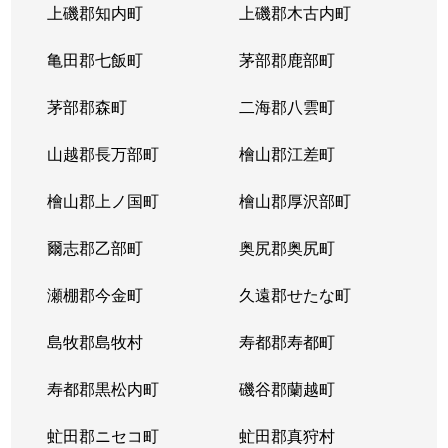
上磯郡知内町
上磯郡木古内町
亀田郡七飯町
茅部郡鹿部町
茅部郡森町
二海郡八雲町
山越郡長万部町
檜山郡江差町
檜山郡上ノ国町
檜山郡厚沢部町
爾志郡乙部町
奥尻郡奥尻町
瀬棚郡今金町
久遠郡せたな町
島牧郡島牧村
寿都郡寿都町
寿都郡黒松内町
磯谷郡蘭越町
虻田郡ニセコ町
虻田郡真狩村