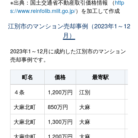
※出典：国土交通省不動産取引価格情報 （
http
s://www.reinfolib.mlit.go.jp/
）を加工して作成
江別市のマンション売却事例（2023年1～12
月）
2023年1～12月に成約した江別市のマンション
売却事例です。
町名
価格
最寄駅
駅
４条
1,200万円
江別
徒歩
大麻北町
850万円
大麻
徒歩
大麻北町
1,300万円
大麻
徒歩
大麻中町
1,200万円
大麻
徒歩