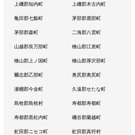
上磯郡知内町
上磯郡木古内町
亀田郡七飯町
茅部郡鹿部町
茅部郡森町
二海郡八雲町
山越郡長万部町
檜山郡江差町
檜山郡上ノ国町
檜山郡厚沢部町
爾志郡乙部町
奥尻郡奥尻町
瀬棚郡今金町
久遠郡せたな町
島牧郡島牧村
寿都郡寿都町
寿都郡黒松内町
磯谷郡蘭越町
虻田郡ニセコ町
虻田郡真狩村