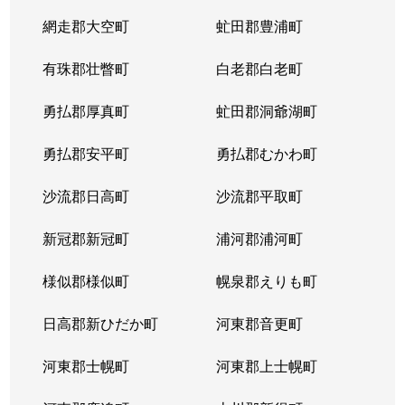
網走郡大空町
虻田郡豊浦町
有珠郡壮瞥町
白老郡白老町
勇払郡厚真町
虻田郡洞爺湖町
勇払郡安平町
勇払郡むかわ町
沙流郡日高町
沙流郡平取町
新冠郡新冠町
浦河郡浦河町
様似郡様似町
幌泉郡えりも町
日高郡新ひだか町
河東郡音更町
河東郡士幌町
河東郡上士幌町