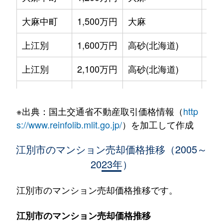
大麻中町
1,500万円
大麻
徒歩
上江別
1,600万円
高砂(北海道)
徒歩
上江別
2,100万円
高砂(北海道)
徒歩
上江別東町
950万円
江別
徒歩
※出典：国土交通省不動産取引価格情報（
http
野幌末広町
180万円
野幌
徒歩
s://www.reinfolib.mlit.go.jp/
）を加工して作成
野幌末広町
170万円
野幌
徒歩
江別市のマンション売却価格推移（2005～
2023年）
野幌末広町
190万円
野幌
徒歩
野幌末広町
150万円
野幌
徒歩
江別市のマンション売却価格推移です。
野幌住吉町
950万円
野幌
徒歩
江別市のマンション売却価格推移