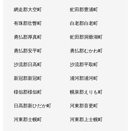
網走郡大空町
虻田郡豊浦町
有珠郡壮瞥町
白老郡白老町
勇払郡厚真町
虻田郡洞爺湖町
勇払郡安平町
勇払郡むかわ町
沙流郡日高町
沙流郡平取町
新冠郡新冠町
浦河郡浦河町
様似郡様似町
幌泉郡えりも町
日高郡新ひだか町
河東郡音更町
河東郡士幌町
河東郡上士幌町