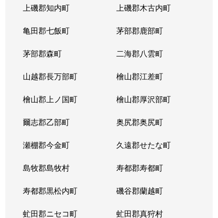
上磯郡知内町
上磯郡木古内町
亀田郡七飯町
茅部郡鹿部町
茅部郡森町
二海郡八雲町
山越郡長万部町
檜山郡江差町
檜山郡上ノ国町
檜山郡厚沢部町
爾志郡乙部町
奥尻郡奥尻町
瀬棚郡今金町
久遠郡せたな町
島牧郡島牧村
寿都郡寿都町
寿都郡黒松内町
磯谷郡蘭越町
虻田郡ニセコ町
虻田郡真狩村