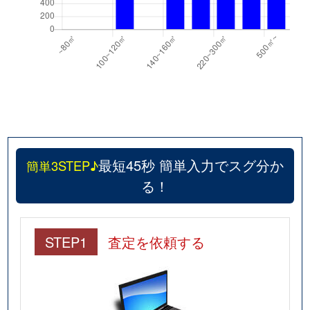
最短45秒 簡単入力でスグ分か
簡単3STEP♪
る！
STEP1
査定を依頼する