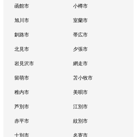
函館市
小樽市
旭川市
室蘭市
釧路市
帯広市
北見市
夕張市
岩見沢市
網走市
留萌市
苫小牧市
稚内市
美唄市
芦別市
江別市
赤平市
紋別市
士別市
名寄市