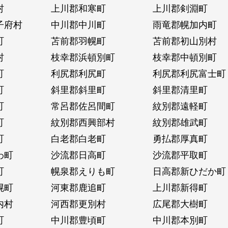
村
上川郡和寒町
上川郡剣淵町
子府村
中川郡中川町
雨竜郡幌加内町
町
苫前郡羽幌町
苫前郡初山別村
村
枝幸郡浜頓別町
枝幸郡中頓別町
町
利尻郡利尻町
利尻郡利尻富士町
町
斜里郡斜里町
斜里郡清里町
町
常呂郡佐呂間町
紋別郡遠軽町
町
紋別郡西興部村
紋別郡雄武町
町
白老郡白老町
勇払郡厚真町
わ町
沙流郡日高町
沙流郡平取町
町
幌泉郡えりも町
日高郡新ひだか町
幌町
河東郡鹿追町
上川郡新得町
内村
河西郡更別村
広尾郡大樹町
町
中川郡豊頃町
中川郡本別町