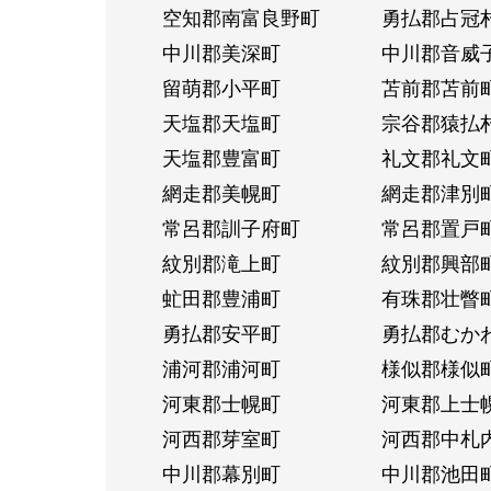
空知郡南富良野町
勇払郡占冠
中川郡美深町
中川郡音威
留萌郡小平町
苫前郡苫前
天塩郡天塩町
宗谷郡猿払
天塩郡豊富町
礼文郡礼文
網走郡美幌町
網走郡津別
常呂郡訓子府町
常呂郡置戸
紋別郡滝上町
紋別郡興部
虻田郡豊浦町
有珠郡壮瞥
勇払郡安平町
勇払郡むか
浦河郡浦河町
様似郡様似
河東郡士幌町
河東郡上士
河西郡芽室町
河西郡中札
中川郡幕別町
中川郡池田