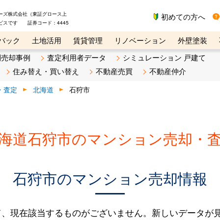
ーズ株式会社（東証グロース上
初めての方へ
ビスです 証券コード：4445
バック
土地活用
賃貸管理
リノベーション
外壁塗装
ライン講座
リビンマガジンBiz
不動産売却ご相談デスク
別売却事例
査定利用者データ
シミュレーション 戸建て
住み替え・買い替え
不動産売買
不動産仲介
・査定
北海道
石狩市
海道石狩市のマンション売却・
石狩市のマンション売却情報
て、現在該当するものがございません。新しいデータが