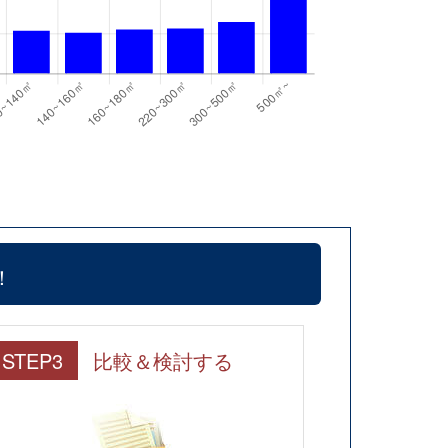
！
STEP3
比較＆検討する