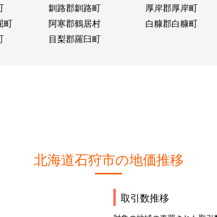
町
釧路郡釧路町
厚岸郡厚岸町
屈町
阿寒郡鶴居村
白糠郡白糠町
町
目梨郡羅臼町
北海道石狩市の地価推移
取引数推移