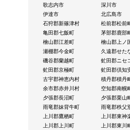
歌志内市
深川市
伊達市
北広島市
石狩郡新篠津村
松前郡松前
亀田郡七飯町
茅部郡鹿部
檜山郡江差町
檜山郡上ノ
瀬棚郡今金町
久遠郡せた
磯谷郡蘭越町
虻田郡ニセ
虻田郡京極町
虻田郡倶知
古宇郡神恵内村
積丹郡積丹
余市郡赤井川村
空知郡南幌
夕張郡長沼町
夕張郡栗山
雨竜郡妹背牛町
雨竜郡秩父
上川郡鷹栖町
上川郡東神
上川郡上川町
上川郡東川