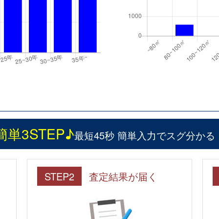
簡単3STEP♪
最短45秒 簡単入力でスグ分かる
STEP2
査定結果が届く