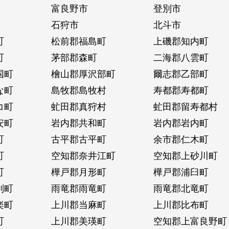
富良野市
登別市
石狩市
北斗市
町
松前郡福島町
上磯郡知内町
町
茅部郡森町
二海郡八雲町
国町
檜山郡厚沢部町
爾志郡乙部町
な町
島牧郡島牧村
寿都郡寿都町
コ町
虻田郡真狩村
虻田郡留寿都村
安町
岩内郡共和町
岩内郡岩内町
町
古平郡古平町
余市郡仁木町
町
空知郡奈井江町
空知郡上砂川町
町
樺戸郡月形町
樺戸郡浦臼町
別町
雨竜郡雨竜町
雨竜郡北竜町
楽町
上川郡当麻町
上川郡比布町
町
上川郡美瑛町
空知郡上富良野町