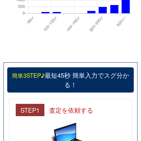
最短45秒 簡単入力でスグ分か
簡単3STEP♪
る！
STEP1
査定を依頼する