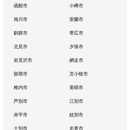
函館市
小樽市
旭川市
室蘭市
釧路市
帯広市
北見市
夕張市
岩見沢市
網走市
留萌市
苫小牧市
稚内市
美唄市
芦別市
江別市
赤平市
紋別市
士別市
名寄市