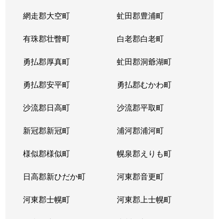
網走郡大空町
虻田郡豊浦町
有珠郡壮瞥町
白老郡白老町
勇払郡厚真町
虻田郡洞爺湖町
勇払郡安平町
勇払郡むかわ町
沙流郡日高町
沙流郡平取町
新冠郡新冠町
浦河郡浦河町
様似郡様似町
幌泉郡えりも町
日高郡新ひだか町
河東郡音更町
河東郡士幌町
河東郡上士幌町