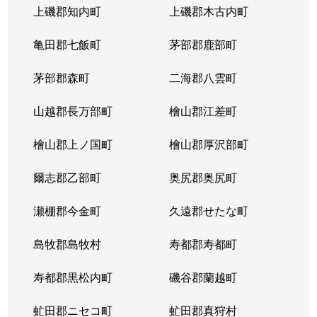
上磯郡知内町
上磯郡木古内町
亀田郡七飯町
茅部郡鹿部町
茅部郡森町
二海郡八雲町
山越郡長万部町
檜山郡江差町
檜山郡上ノ国町
檜山郡厚沢部町
爾志郡乙部町
奥尻郡奥尻町
瀬棚郡今金町
久遠郡せたな町
島牧郡島牧村
寿都郡寿都町
寿都郡黒松内町
磯谷郡蘭越町
虻田郡ニセコ町
虻田郡真狩村